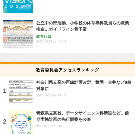
公立中の部活動、小学校の体育専科教員らの兼業
推進…ガイドライン骨子案
教育行政
2025.10.28(火) 16:45
教育委員会アクセスランキング
神奈川県立高の再編計画改定、舞岡・金井など8校
対象に
2025.10.7 Tue 14:15
青森県立高校、データサイエンス科新設など…前
期実施計画の先行版案を公表
2026.8.7 Fri 15:45