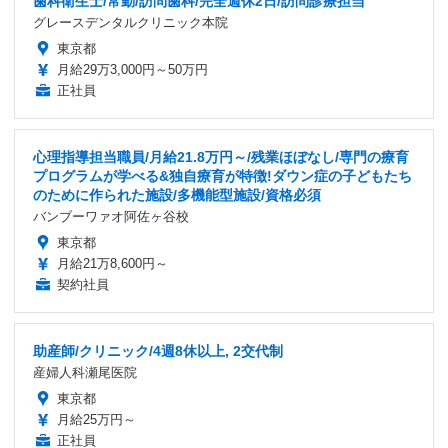
歯科衛生士/常勤/訪問歯科/完全週休2日/訪問診療担当
グレースデンタルクリニック本院
東京都
月給29万3,000円～50万円
正社員
心理指導担当職員/月給21.8万円～/残業ほぼなし/専門の療育
プログラムが学べる&独自療育が特徴!ダウン症の子どもたち
のために作られた施設/多機能型施設/資格必須
バンブーワァオ阿佐ヶ谷校
東京都
月給21万8,600円～
契約社員
助産師/クリニック/4週8休以上, 2交代制
産婦人科瀬尾医院
東京都
月給25万円～
正社員