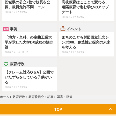
茨城県の公立7校で校長を公
高校教育はここまで変わる、
募、教員免許不問…エン
遠隔教育で進む学びのアップ
デート
2026.8.7 Fri 19:15
2026.8.7 Fri 15:15
事例
イベント
「地方・単科」の室蘭工業大
まちのこども財団設立記念シ
学が示した大学DX成功の処方
ンポ9/6…創造性と探究の未来
箋
を考える
2026.8.4 Tue 12:15
2026.8.7 Fri 16:15
教育行政
【クレーム対応Q＆A】公園で
いたずらをしている子供がい
る
2026.8.7 Fri 19:45
ホーム
›
教育行政
›
教育委員会
›
記事
›
写真・画像
TOP