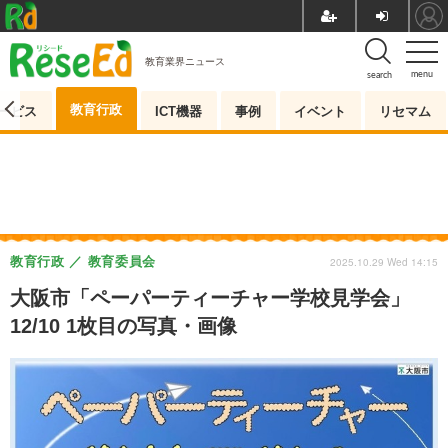
教育業界ニュース
menu
search
教育行政
ービス
ICT機器
事例
イベント
リセマム
教育行政
教育委員会
2025.10.29 Wed 14:15
大阪市「ペーパーティーチャー学校見学会」
12/10 1枚目の写真・画像