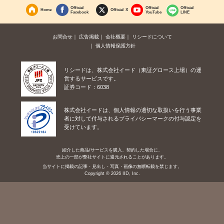
Official
Official
Official
Home
Official X
Facebook
YouTube
LINE
お問合せ
広告掲載
会社概要
リシードについて
個人情報保護方針
リシードは、株式会社イード（東証グロース上場）の運
営するサービスです。
証券コード：6038
株式会社イードは、個人情報の適切な取扱いを行う事業
者に対して付与されるプライバシーマークの付与認定を
受けています。
紹介した商品/サービスを購入、契約した場合に、
売上の一部が弊社サイトに還元されることがあります。
当サイトに掲載の記事・見出し・写真・画像の無断転載を禁じます。
Copyright © 2026 IID, Inc.