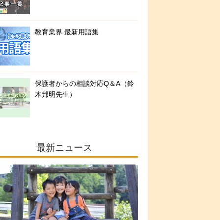
教育業界 最新用語集
保護者からの相談対応Q＆A（鈴
木邦明先生）
最新ニュース