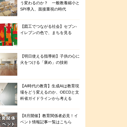
う変わるのか？ 一般教養縮小と
SPI導入、面接重視の時代
【図工でつながる社会】セブン‐
イレブンの色で、まちを見る
【明日使える指導術】子供の心に
火をつける「褒め」の技術
【AI時代の教育】生成AIは教育現
場をどう変えるのか、OECDと文
科省ガイドラインから考える
【8月開催】教育関係者必見！イ
ベント情報記事一覧はこちら