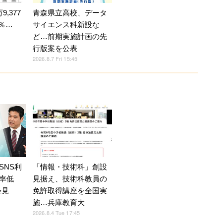
,377
青森県立高校、データ
4％…
サイエンス科新設な
ど…前期実施計画の先
行版案を公表
2026.8.7 Fri 15:45
SNS利
「情報・技術科」創設
率低
見据え、技術科教員の
会見
免許取得講座を全国実
施…兵庫教育大
2026.8.4 Tue 17:45