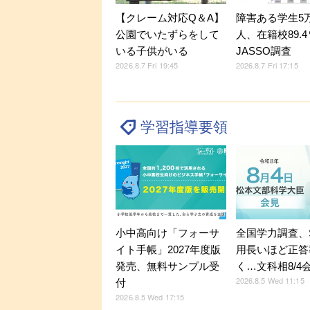
【クレーム対応Q＆A】
障害ある学生5万9
公園でいたずらをして
人、在籍校89.
いる子供がいる
JASSO調査
2026.8.7 Fri 19:45
2026.8.7 Fri 17:15
学習指導要領
小中高向け「フォーサ
全国学力調査、
イト手帳」2027年度版
用長いほど正答
発売、無料サンプル受
く…文科相8/4
2026.8.5 Wed 11:15
付
2026.8.5 Wed 17:15