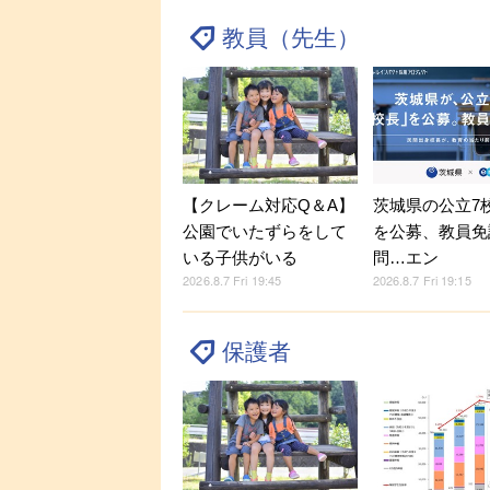
教員（先生）
【クレーム対応Q＆A】
茨城県の公立7
公園でいたずらをして
を公募、教員免
いる子供がいる
問…エン
2026.8.7 Fri 19:45
2026.8.7 Fri 19:15
保護者