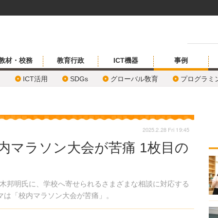
教材・校務
教育行政
ICT機器
事例
ICT活用
SDGs
グローバル敎育
プログラミ
2025.2.28 Fri 19:45
内マラソン大会が苦痛 1枚目の
木邦明氏に、学校へ寄せられるさまざまな相談に対応する
ーマは「校内マラソン大会が苦痛」。