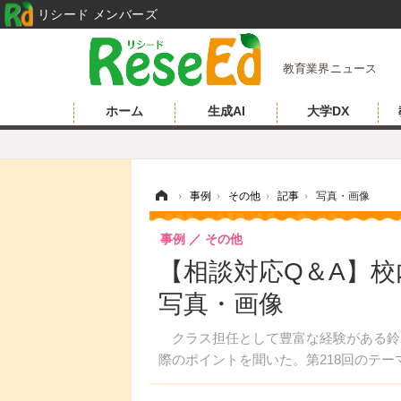
リシード メンバーズ
教育業界ニュース
ホーム
生成AI
大学DX
ホーム
›
事例
›
その他
›
記事
›
写真・画像
事例
その他
【相談対応Q＆A】校
写真・画像
クラス担任として豊富な経験がある鈴
際のポイントを聞いた。第218回のテ