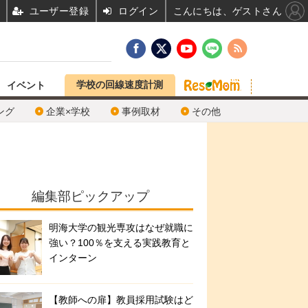
ユーザー登録
ログイン
こんにちは、ゲストさん
学校の回線速度計測
イベント
ング
企業×学校
事例取材
その他
編集部ピックアップ
明海大学の観光専攻はなぜ就職に
強い？100％を支える実践教育と
インターン
【教師への扉】教員採用試験はど