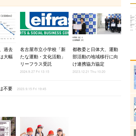
、過去
名古屋市立小学校「新
都教委と日体大、運動
は大幅
たな運動・文化活動」
部活動の地域移行に向
リーフラス受託
け連携協力協定
2024.9.27 Fri 13:15
2023.12.21 Thu 10:20
は不要
2023.9.15 Fri 19:45