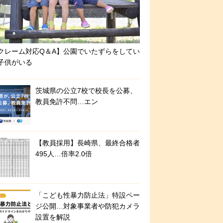
クレーム対応Q＆A】公園でいたずらをしてい
子供がいる
茨城県の公立7校で校長を公募、
教員免許不問…エン
【教員採用】長崎県、最終合格者
495人…倍率2.0倍
「こども性暴力防止法」特設ペー
ジ公開…対象事業者や防犯カメラ
設置を解説