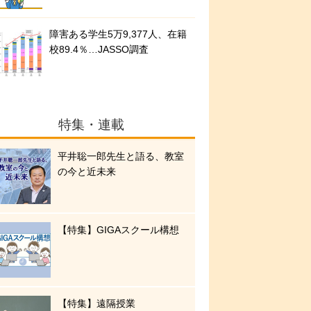
障害ある学生5万9,377人、在籍
校89.4％…JASSO調査
特集・連載
平井聡一郎先生と語る、教室
の今と近未来
【特集】GIGAスクール構想
【特集】遠隔授業