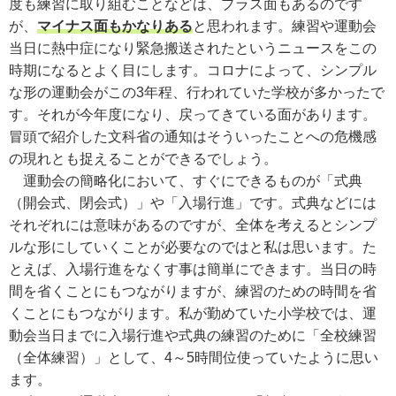
度も練習に取り組むことなどは、プラス面もあるのです
が、
マイナス面もかなりある
と思われます。練習や運動会
当日に熱中症になり緊急搬送されたというニュースをこの
時期になるとよく目にします。コロナによって、シンプル
な形の運動会がこの3年程、行われていた学校が多かったで
す。それが今年度になり、戻ってきている面があります。
冒頭で紹介した文科省の通知はそういったことへの危機感
の現れとも捉えることができるでしょう。
運動会の簡略化において、すぐにできるものが「式典
（開会式、閉会式）」や「入場行進」です。式典などには
それぞれには意味があるのですが、全体を考えるとシンプ
ルな形にしていくことが必要なのではと私は思います。た
とえば、入場行進をなくす事は簡単にできます。当日の時
間を省くことにもつながりますが、練習のための時間を省
くことにもつながります。私が勤めていた小学校では、運
動会当日までに入場行進や式典の練習のために「全校練習
（全体練習）」として、4～5時間位使っていたように思い
ます。