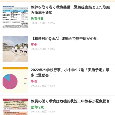
教師を取り巻く環境整備…緊急提言踏まえた取組
み徹底を通知
教育行政
2023.9.11(月) 11:45
【相談対応Q＆A】運動会で熱中症が心配
事例
2023.5.12(金) 19:15
2022年の学校行事、小中学生7割「実施予定」最
多は運動会
事例
2022.6.24(金) 19:15
教員の働く環境は危機的状況…中教審が緊急提言
教育行政
2023.8.28(月) 15:15