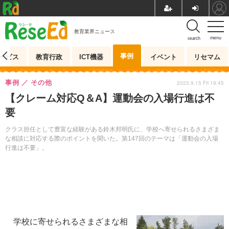
教育業界ニュース
menu
search
事例
ービス
教育行政
ICT機器
イベント
リセマム
事例
その他
2023.9.15 Fri 19:45
【クレーム対応Q＆A】運動会の入場行進は不
要
クラス担任として豊富な経験がある鈴木邦明氏に、学校へ寄せられるさまざま
な相談に対応する際のポイントを聞いた。第147回のテーマは「運動会の入場
行進は不要」。
学校に寄せられるさまざまな相