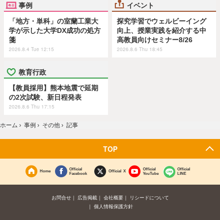
事例
イベント
「地方・単科」の室蘭工業大
探究学習でウェルビーイング
学が示した大学DX成功の処方
向上、授業実践を紹介する中
箋
高教員向けセミナー8/26
2026.8.4 Tue 12:15
2026.8.6 Thu 18:45
教育行政
【教員採用】熊本地震で延期
の2次試験、新日程発表
2026.8.6 Thu 17:15
ホーム
›
事例
›
その他
›
記事
TOP
Official
Official
Official
Home
Official X
Facebook
YouTube
LINE
お問合せ
広告掲載
会社概要
リシードについて
個人情報保護方針