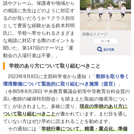
談やクレーム。保護者や地域から
の相談に先生はどのように対応す
るのが良いだろうか？クラス担任
として豊富な経験がある鈴木邦明
氏に、学校へ寄せられるさまざま
画像はイメージ
な相談に対応する際のポイントを
全 1 枚
聞いた。第147回のテーマは「運
拡大写真
動会の入場行進は不要」。
学校のあり方について取り組むべきこと
2023年9月8日に文部科学省から通知（「
教師を取り巻く
環境整備について緊急的に取り組むべき施策（提言）
」
（令和5年8月28日 中央教育審議会初等中等教育分科会質の
高い教師の確保特別部会）を踏まえた取組の徹底等につい
て）が出されました。多岐に渡り、
現在の学校のあり方に
ついて取り組むべきこと
が書かれています。まだ目を通し
ていない方はぜひ早めに読まれることを勧めます。
その通知には「
学校行事について、精選・重点化、準備