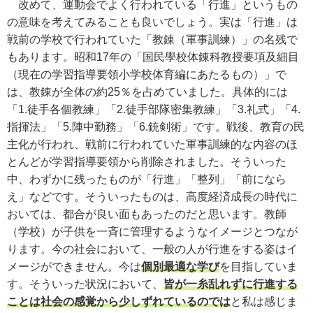
改めて、運動会でよく行われている「行進」というもの
の意味を考えてみることも良いでしょう。実は「行進」は
戦前の学校で行われていた「教錬（軍事訓練）」の名残で
もあります。昭和17年の「国民學校体錬科教授要項及細目
（現在の学習指導要領小学校体育編にあたるもの）」で
は、教錬が全体の約25％を占めていました。具体的には
「1.徒手各個教練」「2.徒手部隊密集教練」「3.礼式」「4.
指揮法」「5.陣中勤務」「6.銃剣術」です。戦後、教育の民
主化が行われ、戦前に行われていた軍事訓練的な内容のほ
とんどが学習指導要領から削除されました。そういった
中、わずかに残ったものが「行進」「整列」「前になら
え」などです。そういったものは、高度経済成長の時代に
おいては、都合が良い面もあったのだと思います。教師
（学校）が子供を一斉に管理するようなイメージとつなが
ります。今の社会において、一般の人が行進をする姿はイ
メージができません。今は
個別最適な学び
を目指していま
す。そういった状況において、
皆が一糸乱れずに行進する
ことは社会の感覚から少しずれているのでは
と私は感じま