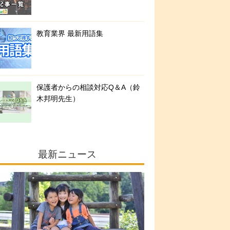
教育業界 最新用語集
保護者からの相談対応Q＆A（鈴
木邦明先生）
最新ニュース