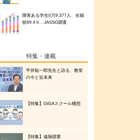
障害ある学生5万9,377人、在籍
校89.4％…JASSO調査
特集・連載
平井聡一郎先生と語る、教室
の今と近未来
【特集】GIGAスクール構想
【特集】遠隔授業