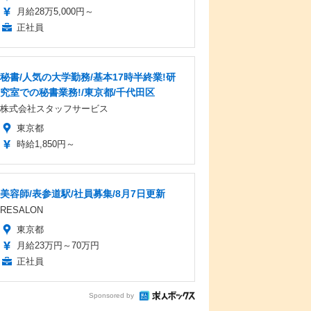
月給28万5,000円～
正社員
秘書/人気の大学勤務/基本17時半終業!研
究室での秘書業務!/東京都/千代田区
株式会社スタッフサービス
東京都
時給1,850円～
美容師/表参道駅/社員募集/8月7日更新
RESALON
東京都
月給23万円～70万円
正社員
Sponsored by