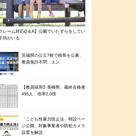
クレーム対応Q＆A】公園でいたずらをしてい
子供がいる
茨城県の公立7校で校長を公募、
教員免許不問…エン
【教員採用】長崎県、最終合格者
495人…倍率2.0倍
「こども性暴力防止法」特設ペー
ジ公開…対象事業者や防犯カメラ
設置を解説