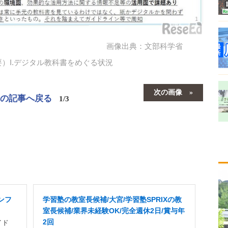
画像出典：文部科学省
）I.デジタル教科書をめぐる状況
次の画像
この記事へ戻る
1/3
ンフ
学習塾の教室長候補/大宮/学習塾SPRIXの教
室長候補/業界未経験OK/完全週休2日/賞与年
2回
イド