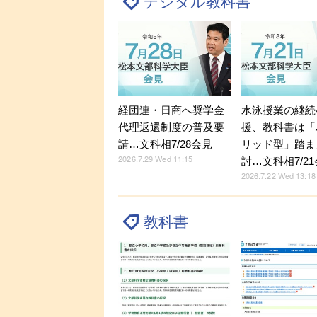
デジタル教科書
経団連・日商へ奨学金
水泳授業の継続
代理返還制度の普及要
援、教科書は「
請…文科相7/28会見
リッド型」踏ま
2026.7.29 Wed 11:15
討…文科相7/2
2026.7.22 Wed 13:18
教科書