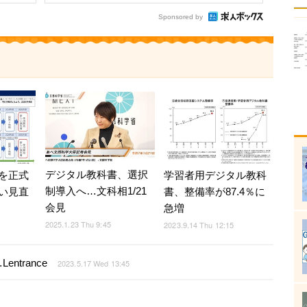
Sponsored by
デジタル教科書、選択
を正式
学習者用デジタル教科
制導入へ…文科相1/21
い見直
書、整備率が87.4％に
会見
急増
2025.1.23 Thu 9:45
2023.9.14 Thu 12:15
trance
2023.5.17 Wed 13:45