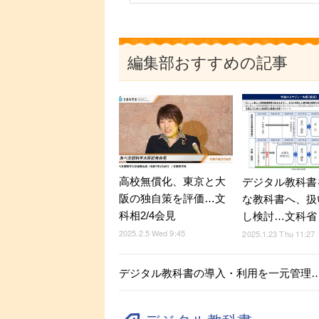
編集部おすすめの記事
高校無償化、東京と大
デジタル教科書
阪の独自策を評価…文
な教科書へ、扱
科相2/4会見
し検討…文科省
2025.2.5 Wed 9:45
2025.1.23 Thu 11:27
デジタル教科書の導入・利用を一元管理…Len