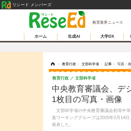
リシード メンバーズ
教育業界ニュース
ホーム
生成AI
大学DX
ホーム
›
教育行政
›
文部科学省
›
記事
›
写真・
教育行政
文部科学省
中央教育審議会、デ
1枚目の写真・画像
文部科学省の中央教育審議会初等中等
進ワーキンググループは2025年2月1
発表した。