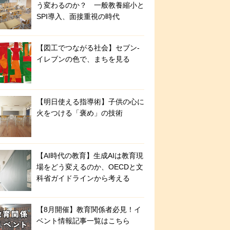
う変わるのか？ 一般教養縮小と
SPI導入、面接重視の時代
【図工でつながる社会】セブン‐
イレブンの色で、まちを見る
【明日使える指導術】子供の心に
火をつける「褒め」の技術
【AI時代の教育】生成AIは教育現
場をどう変えるのか、OECDと文
科省ガイドラインから考える
【8月開催】教育関係者必見！イ
ベント情報記事一覧はこちら