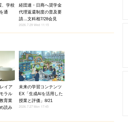
震、学校
経団連・日商へ奨学金
を通
代理返還制度の普及要
請…文科相7/28会見
2026.7.29 Wed 11:15
Vレイア
未来の学習コンテンツ
モラル
EX「生成AIを活用した
教育業
授業と評価」8/21
2026.7.27 Mon 17:45
め読み