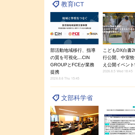
教育ICT
部活動地域移行、指導
こどもDX白書2
の質を可視化…CIN
行公開、中室牧
GROUPとFCEが業務
え公開イベント9
2026.8.5 Wed 18:45
提携
2026.8.6 Thu 15:45
文部科学省