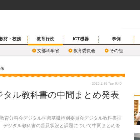
教材・校務
教育行政
ICT機器
事例
文部科学省
教育委員会
その他
画像
2025.2.18 Tue 9:45
ジタル教科書の中間まとめ発表
教育分科会デジタル学習基盤特別委員会デジタル教科書推
4日、デジタル教科書の普及状況と課題について中間まとめを