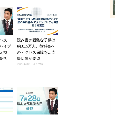
へ支
読み書き困難な子供は
ハイブ
約31.5万人、教科書へ
え検
のアクセス保障を…支
1会見
援団体が要望
2026.6.30 Tue 17:45