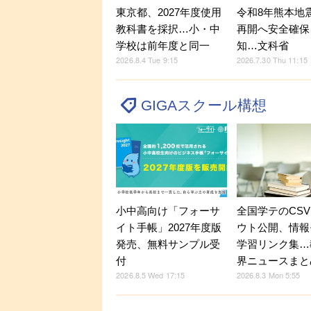
東京都、2027年度使用
令和8年熊本地
教科書を採択…小・中
再開へ安全確保
学校は前年度と同一
知…文科省
2026.8.4 Tue 9:15
2026.7.30 Thu 11:15
GIGAスクール構想
小中高向け「フォーサ
全国学テのCS
イト手帳」2027年度版
ウト公開、情報
発売、無料サンプル受
学習リンク集…
付
界ニュースまと
2026.8.5 Wed 17:15
2026.8.3 Mon 5:55