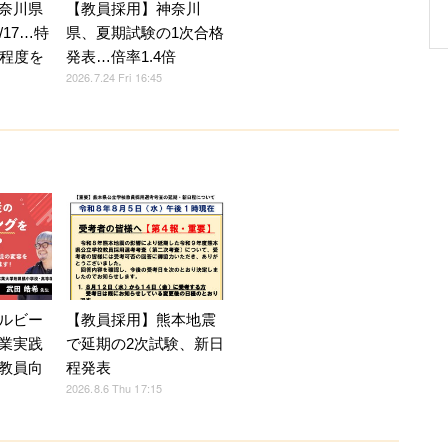
奈川県
【教員採用】神奈川
/17…特
県、夏期試験の1次合格
人程度を
発表…倍率1.4倍
2026.7.24 Fri 16:45
ルビー
【教員採用】熊本地震
業実践
で延期の2次試験、新日
教員向
程発表
2026.8.6 Thu 17:15