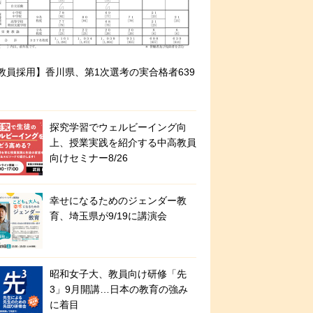
教員採用】香川県、第1次選考の実合格者639
探究学習でウェルビーイング向
上、授業実践を紹介する中高教員
向けセミナー8/26
幸せになるためのジェンダー教
育、埼玉県が9/19に講演会
昭和女子大、教員向け研修「先
3」9月開講…日本の教育の強み
に着目