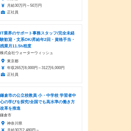
月給30万円～50万円
正社員
IT業界のサポート事務スタッフ/完全未経
験歓迎・文系OK/昇給年2回・資格手当・
残業月11.5h程度
株式会社ウォーターウィッシュ
東京都
年収265万8,000円～312万6,000円
正社員
鎌倉市の公立校教員 小・中学校 学習者中
心の学びを探究/全国でも高水準の働き方
改革を推進
鎌倉市
神奈川県
月給30万2,480円～