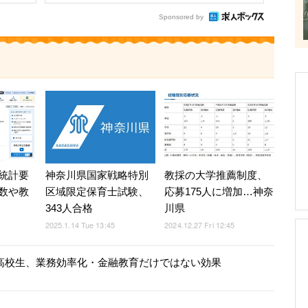
Sponsored by
統計要
神奈川県国家戦略特別
教採の大学推薦制度、
数や教
区域限定保育士試験、
応募175人に増加…神奈
343人合格
川県
2025.1.14 Tue 13:45
2024.12.27 Fri 12:45
た高校生、業務効率化・金融教育だけではない効果