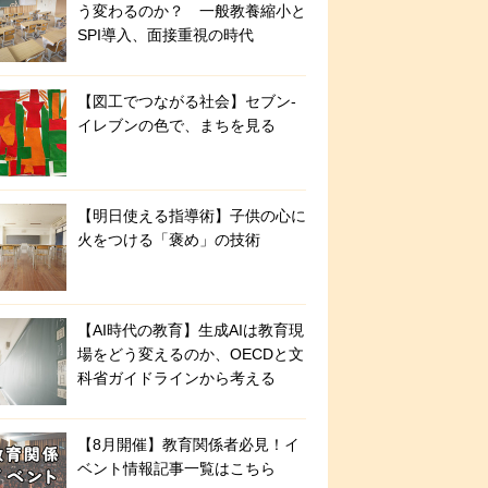
う変わるのか？ 一般教養縮小と
SPI導入、面接重視の時代
【図工でつながる社会】セブン‐
イレブンの色で、まちを見る
【明日使える指導術】子供の心に
火をつける「褒め」の技術
【AI時代の教育】生成AIは教育現
場をどう変えるのか、OECDと文
科省ガイドラインから考える
【8月開催】教育関係者必見！イ
ベント情報記事一覧はこちら