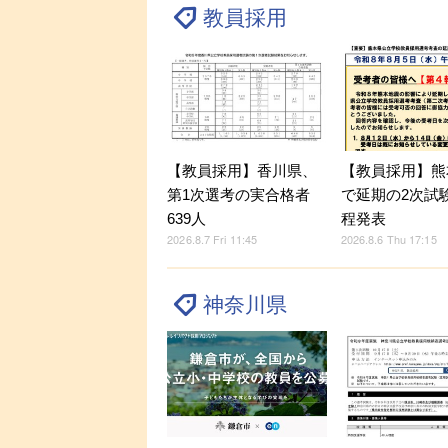
教員採用
【教員採用】香川県、
【教員採用】熊
第1次選考の実合格者
で延期の2次試
639人
程発表
2026.8.7 Fri 11:45
2026.8.6 Thu 17:15
神奈川県