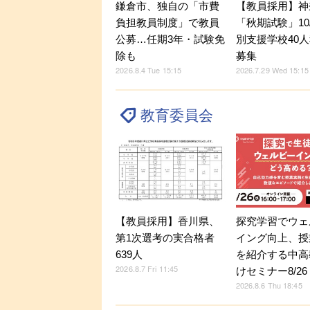
鎌倉市、独自の「市費
【教員採用】神
負担教員制度」で教員
「秋期試験」10
公募…任期3年・試験免
別支援学校40
除も
募集
2026.8.4 Tue 15:15
2026.7.29 Wed 15:15
教育委員会
探究学習でウェ
【教員採用】香川県、
イング向上、授
第1次選考の実合格者
を紹介する中高
639人
2026.8.7 Fri 11:45
けセミナー8/26
2026.8.6 Thu 18:45