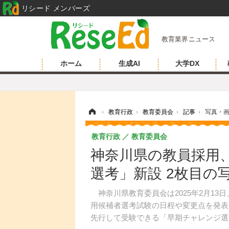
リシード メンバーズ
教育業界ニュース
ホーム
生成AI
大学DX
ホーム
›
教育行政
›
教育委員会
›
記事
›
写真・
教育行政
教育委員会
神奈川県の教員採用
選考」新設 2枚目の
神奈川県教育委員会は2025年2月13
用候補者選考試験の日程や変更点を発表
先行して受験できる「早期チャレンジ選