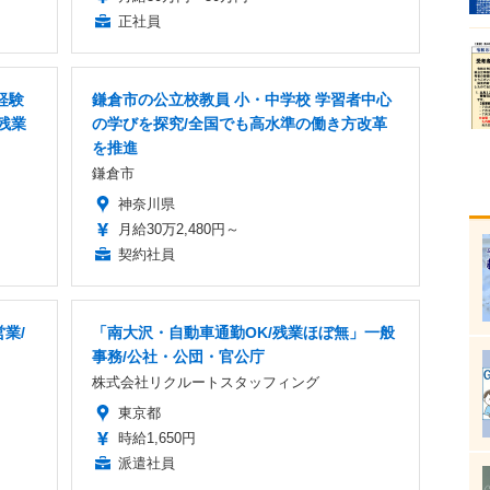
正社員
経験
鎌倉市の公立校教員 小・中学校 学習者中心
残業
の学びを探究/全国でも高水準の働き方改革
を推進
鎌倉市
神奈川県
月給30万2,480円～
契約社員
業/
「南大沢・自動車通勤OK/残業ほぼ無」一般
事務/公社・公団・官公庁
株式会社リクルートスタッフィング
東京都
時給1,650円
派遣社員