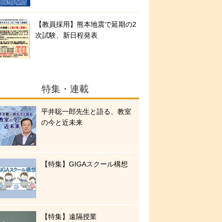
【教員採用】熊本地震で延期の2
次試験、新日程発表
特集・連載
平井聡一郎先生と語る、教室
の今と近未来
【特集】GIGAスクール構想
【特集】遠隔授業