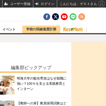
ユーザー登録
ログイン
こんにちは、ゲストさん
学校の回線速度計測
イベント
編集部ピックアップ
明海大学の観光専攻はなぜ就職に
強い？100％を支える実践教育と
インターン
【教師への扉】教員採用試験はど