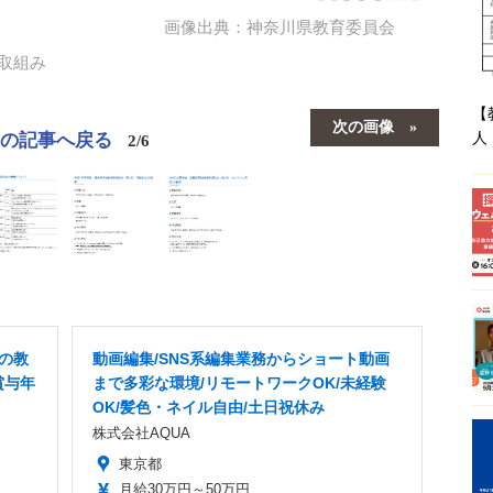
画像出典：神奈川県教育委員会
取組み
【
次の画像
この記事へ戻る
人
2/6
Xの教
動画編集/SNS系編集業務からショート動画
賞与年
まで多彩な環境/リモートワークOK/未経験
OK/髪色・ネイル自由/土日祝休み
株式会社AQUA
東京都
月給30万円～50万円