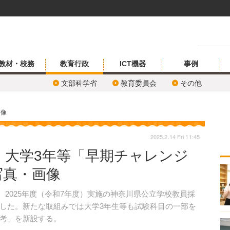
教材・校務
教育行政
ICT機器
事例
文部科学省
教育委員会
その他
画像
2025.2.14 Fri 11:45
、大学3年等「早期チャレンジ
写真・画像
日、2025年度（令和7年度）実施の神奈川県公立学校教員採
した。新たな取組みでは大学3年生等も試験科目の一部を
考」を新設する。