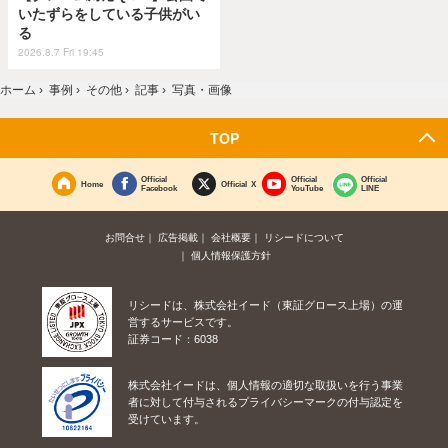
いたずらをしている子供がい
る
2026.8.7 Fri 19:45
ホーム
›
事例
›
その他
›
記事
›
写真・画像
TOP
Official
Official
Official
Home
Official X
Facebook
YouTube
LINE
お問合せ
広告掲載
会社概要
リシードについて
個人情報保護方針
リシードは、株式会社イード（東証グロース上場）の運
営するサービスです。
証券コード：6038
株式会社イードは、個人情報の適切な取扱いを行う事業
者に対して付与されるプライバシーマークの付与認定を
受けています。