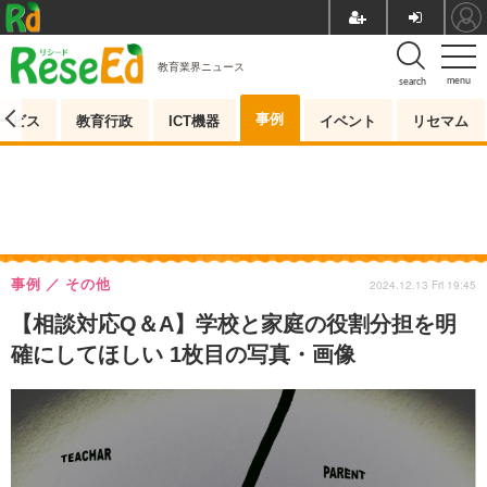
教育業界ニュース
menu
search
事例
ービス
教育行政
ICT機器
イベント
リセマム
事例
その他
2024.12.13 Fri 19:45
【相談対応Q＆A】学校と家庭の役割分担を明
確にしてほしい 1枚目の写真・画像