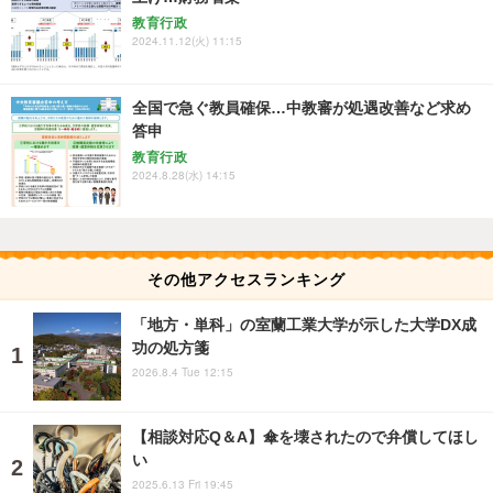
教育行政
2024.11.12(火) 11:15
全国で急ぐ教員確保…中教審が処遇改善など求め
答申
教育行政
2024.8.28(水) 14:15
その他アクセスランキング
「地方・単科」の室蘭工業大学が示した大学DX成
功の処方箋
2026.8.4 Tue 12:15
【相談対応Q＆A】傘を壊されたので弁償してほし
い
2025.6.13 Fri 19:45