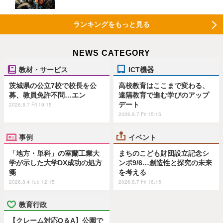
ランキングをもっと見る
NEWS CATEGORY
教材・サービス
ICT機器
茨城県の公立7校で校長を公
高校教育はここまで変わる、
募、教員免許不問…エン
遠隔教育で進む学びのアップ
デート
2026.8.7 Fri 19:15
2026.8.7 Fri 15:15
事例
イベント
「地方・単科」の室蘭工業大
まちのこども財団設立記念シ
学が示した大学DX成功の処方
ンポ9/6…創造性と探究の未来
箋
を考える
2026.8.4 Tue 12:15
2026.8.7 Fri 16:15
教育行政
【クレーム対応Q＆A】公園で