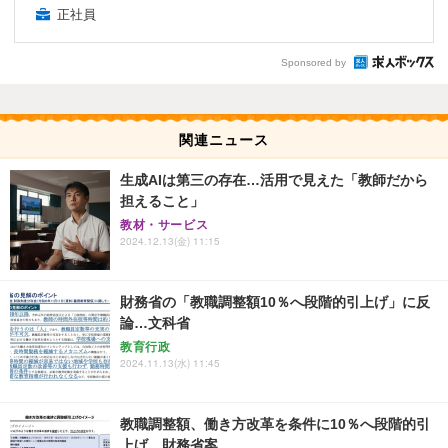
正社員
Sponsored by
関連ニュース
生成AIは第三の存在…活用で見えた「教師だから
担えること」
教材・サービス
2024.12.13(金) 11:15
財務省の「教職調整額10％へ段階的引上げ」に反
論…文科省
教育行政
2024.11.13(水) 11:45
教職調整額、働き方改革を条件に10％へ段階的引
上げ…財務省案