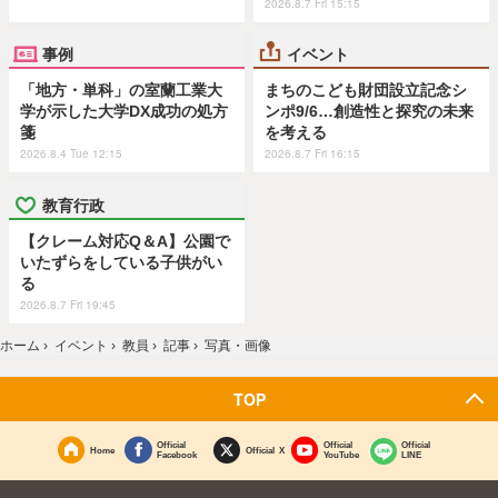
2026.8.7 Fri 15:15
事例
イベント
「地方・単科」の室蘭工業大
まちのこども財団設立記念シ
学が示した大学DX成功の処方
ンポ9/6…創造性と探究の未来
箋
を考える
2026.8.4 Tue 12:15
2026.8.7 Fri 16:15
教育行政
【クレーム対応Q＆A】公園で
いたずらをしている子供がい
る
2026.8.7 Fri 19:45
ホーム
›
イベント
›
教員
›
記事
›
写真・画像
TOP
Official
Official
Official
Home
Official X
Facebook
YouTube
LINE