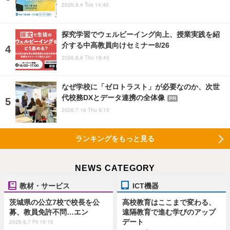
2026.8.4 Tue 14:45
探究学習でウェルビーイング向上、授業実践を紹
介する中高教員向けセミナー8/26
2026.8.6 Thu 18:45
なぜ学校に「ゼロトラスト」が必要なのか、次世
代校務DXとデータ連携の全体像
PR
2026.7.16 Thu 9:15
ランキングをもっと見る
NEWS CATEGORY
教材・サービス
ICT機器
茨城県の公立7校で校長を公
高校教育はここまで変わる、
募、教員免許不問…エン
遠隔教育で進む学びのアップ
デート
2026.8.7 Fri 19:15