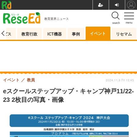
教育業界ニュース
menu
search
イベント
ービス
教育行政
ICT機器
事例
リセマム
イベント
教員
2024.11.8 Fri 15:45
eスクールステップアップ・キャンプ神戸11/22-
23 2枚目の写真・画像