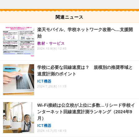
関連ニュース
楽天モバイル、学校ネットワーク改善へ…支援開
始
教材・サービス
2024.10.9(水) 12:45
学校に必要な回線速度は？ 規模別の推奨帯域と
速度計測のポイント
ICT機器
2024.7.25(木) 11:15
Wi-Fi接続は公立校が上位に多数…リシード学校イ
ンターネット回線速度計測ランキング（2024年9
月）
ICT機器
2024.10.7(月) 18:15