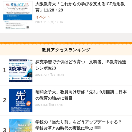
大阪教育大「これからの学びを支えるICT活用教
育」11/28・29
イベント
2024.11.8(金) 12:15
教員アクセスランキング
探究学習で子供はどう育つ…文科省、IB教育推進
シンポ8/23
2026.7.14 Tue 18:45
昭和女子大、教員向け研修「先3」9月開講…日本
の教育の強みに着目
2026.8.6 Thu 17:45
学校の「当たり前」をどうアップデートする？
学校改革とAI時代の実践に学ぶ
PR