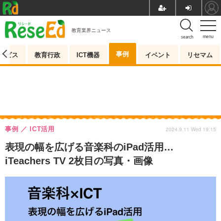
教育業界ニュース
menu
search
事例
ービス
教育行政
ICT機器
イベント
リセマム
事例
ICT活用
2024.9.11 Wed 19:15
表現の幅を広げる音楽科のiPad活用…
iTeachers TV 2枚目の写真・画像