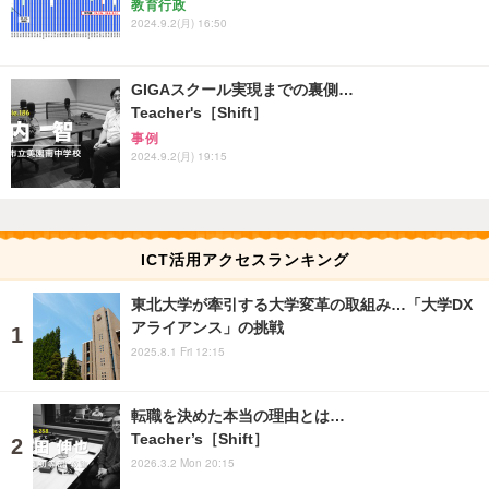
教育行政
2024.9.2(月) 16:50
GIGAスクール実現までの裏側…
Teacher's［Shift］
事例
2024.9.2(月) 19:15
ICT活用アクセスランキング
東北大学が牽引する大学変革の取組み…「大学DX
アライアンス」の挑戦
2025.8.1 Fri 12:15
転職を決めた本当の理由とは…
Teacher’s［Shift］
2026.3.2 Mon 20:15