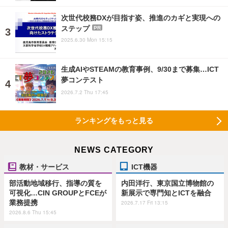
次世代校務DXが目指す姿、推進のカギと実現への
ステップ
PR
2025.6.30 Mon 15:15
生成AIやSTEAMの教育事例、9/30まで募集…ICT
夢コンテスト
2026.7.2 Thu 17:45
ランキングをもっと見る
NEWS CATEGORY
教材・サービス
ICT機器
部活動地域移行、指導の質を
内田洋行、東京国立博物館の
可視化…CIN GROUPとFCEが
新展示で専門知とICTを融合
業務提携
2026.7.17 Fri 13:15
2026.8.6 Thu 15:45