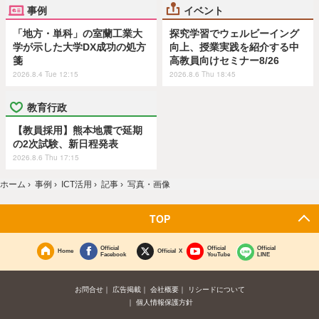
事例
イベント
「地方・単科」の室蘭工業大
探究学習でウェルビーイング
学が示した大学DX成功の処方
向上、授業実践を紹介する中
箋
高教員向けセミナー8/26
2026.8.4 Tue 12:15
2026.8.6 Thu 18:45
教育行政
【教員採用】熊本地震で延期
の2次試験、新日程発表
2026.8.6 Thu 17:15
ホーム
›
事例
›
ICT活用
›
記事
›
写真・画像
TOP
Official
Official
Official
Home
Official X
Facebook
YouTube
LINE
お問合せ
広告掲載
会社概要
リシードについて
個人情報保護方針