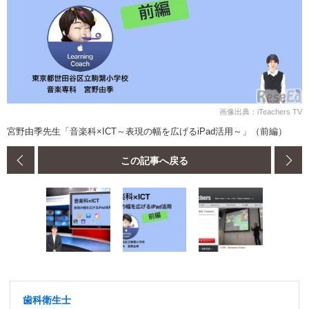
画像出典：iTeachers TV
宮野由季先生「音楽科×ICT～表現の幅を広げるiPad活用～」（前編）
この記事へ戻る
歯科衛生士