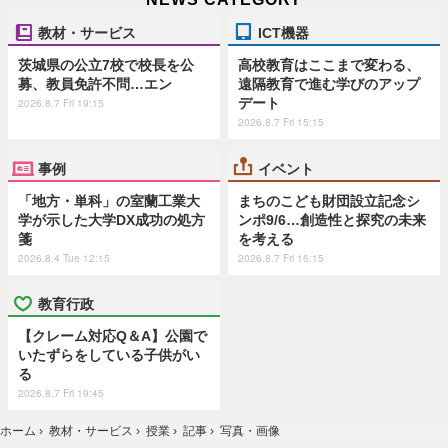
教材・サービス
ICT機器
茨城県の公立7校で校長を公
高校教育はここまで変わる、
募、教員免許不問…エン
遠隔教育で進む学びのアップ
デート
2026.8.7 Fri 19:15
2026.8.7 Fri 15:15
事例
イベント
「地方・単科」の室蘭工業大
まちのこども財団設立記念シ
学が示した大学DX成功の処方
ンポ9/6…創造性と探究の未来
箋
を考える
2026.8.4 Tue 12:15
2026.8.7 Fri 16:15
教育行政
【クレーム対応Q＆A】公園で
いたずらをしている子供がい
る
2026.8.7 Fri 19:45
ホーム
›
教材・サービス
›
授業
›
記事
›
写真・画像