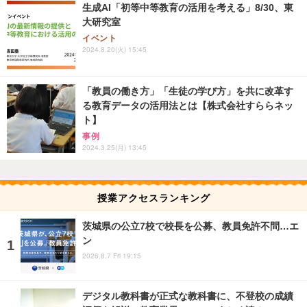
生成AI「初等中等教育の活用を考える」8/30、東
大研究室
イベント
2024.8.20(火) 15:45
「教員の働き方」「生徒の学び方」を共に改革す
る教育データの活用法とは【株式会社すららネッ
ト】
事例
2024.3.25(月) 13:45
授業アクセスランキング
茨城県の公立7校で校長を公募、教員免許不問…エ
ン
2026.8.7 Fri 19:15
デジタル教科書が正式な教科書に、不登校の成績