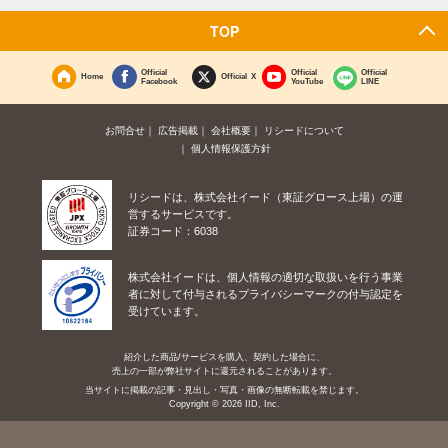
TOP
Official
Official
Official
Home
Official X
Facebook
YouTube
LINE
お問合せ
広告掲載
会社概要
リシードについて
個人情報保護方針
リシードは、株式会社イード（東証グロース上場）の運
営するサービスです。
証券コード：6038
株式会社イードは、個人情報の適切な取扱いを行う事業
者に対して付与されるプライバシーマークの付与認定を
受けています。
紹介した商品/サービスを購入、契約した場合に、
売上の一部が弊社サイトに還元されることがあります。
当サイトに掲載の記事・見出し・写真・画像の無断転載を禁じます。
Copyright © 2026 IID, Inc.