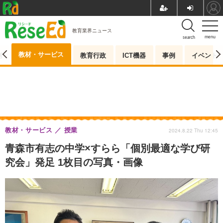
教育業界ニュース
menu
search
教材・サービス
測
教育行政
ICT機器
事例
イベント
教材・サービス
授業
2024.8.22 Thu 12:45
青森市有志の中学×すらら「個別最適な学び研
究会」発足 1枚目の写真・画像