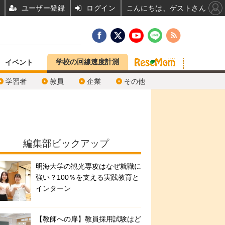
ユーザー登録
ログイン
こんにちは、ゲストさん
学校の回線速度計測
イベント
学習者
教員
企業
その他
編集部ピックアップ
明海大学の観光専攻はなぜ就職に
強い？100％を支える実践教育と
インターン
【教師への扉】教員採用試験はど