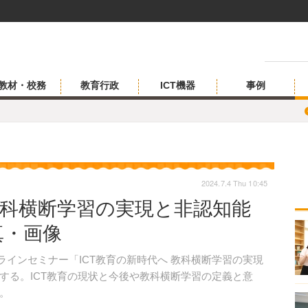
教材・校務
教育行政
ICT機器
事例
2024.7.4 Thu 10:45
教科横断学習の実現と非認知能
真・画像
ンラインセミナー「ICT教育の新時代へ 教科横断学習の実現
する。ICT教育の現状と今後や教科横断学習の定義と意
。