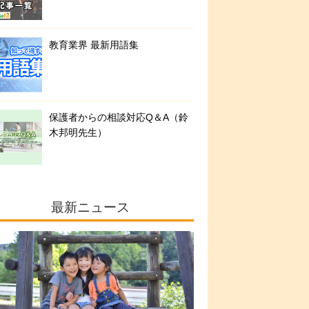
教育業界 最新用語集
保護者からの相談対応Q＆A（鈴
木邦明先生）
最新ニュース