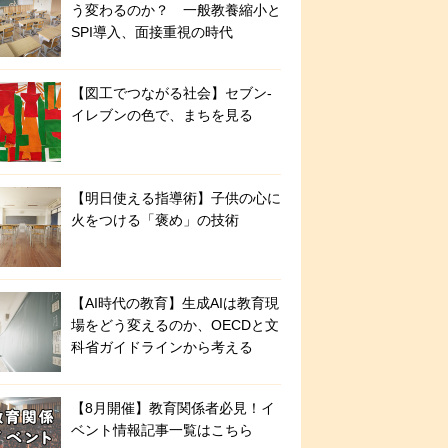
う変わるのか？ 一般教養縮小と
SPI導入、面接重視の時代
【図工でつながる社会】セブン‐
イレブンの色で、まちを見る
【明日使える指導術】子供の心に
火をつける「褒め」の技術
【AI時代の教育】生成AIは教育現
場をどう変えるのか、OECDと文
科省ガイドラインから考える
【8月開催】教育関係者必見！イ
ベント情報記事一覧はこちら