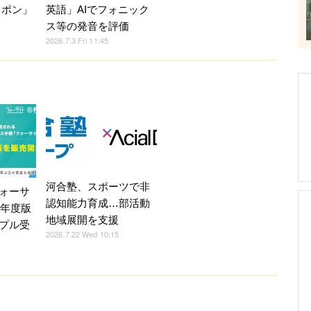
英語」AIでフォニック
ニッポン」
ス等の発音を評価
2026.7.3 Fri 11:45
河合塾、スポーツで非
ォーサ
認知能力育成…部活動
7年度版
地域展開を支援
プル受
2026.7.22 Wed 10:15