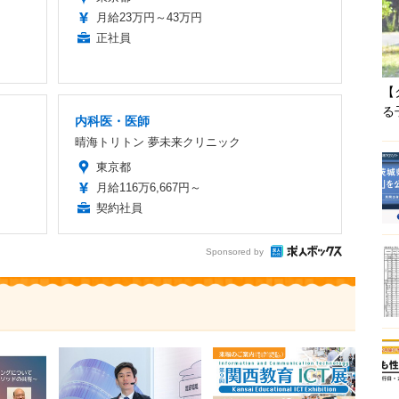
月給23万円～43万円
正社員
【
る
内科医・医師
晴海トリトン 夢未来クリニック
東京都
月給116万6,667円～
契約社員
Sponsored by