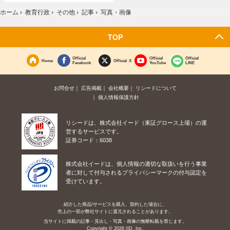
ホーム
›
教育行政
›
その他
›
記事
›
写真・画像
TOP
Official
Official
Official
Home
Official X
Facebook
YouTube
LINE
お問合せ
広告掲載
会社概要
リシードについて
個人情報保護方針
リシードは、株式会社イード（東証グロース上場）の運
営するサービスです。
証券コード：6038
株式会社イードは、個人情報の適切な取扱いを行う事業
者に対して付与されるプライバシーマークの付与認定を
受けています。
紹介した商品/サービスを購入、契約した場合に、
売上の一部が弊社サイトに還元されることがあります。
当サイトに掲載の記事・見出し・写真・画像の無断転載を禁じます。
Copyright © 2026 IID, Inc.