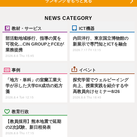
ランキングをもっと見る
NEWS CATEGORY
教材・サービス
ICT機器
部活動地域移行、指導の質を
内田洋行、東京国立博物館の
可視化…CIN GROUPとFCEが
新展示で専門知とICTを融合
業務提携
2026.7.17 Fri 13:15
2026.8.6 Thu 15:45
事例
イベント
「地方・単科」の室蘭工業大
探究学習でウェルビーイング
学が示した大学DX成功の処方
向上、授業実践を紹介する中
箋
高教員向けセミナー8/26
2026.8.4 Tue 12:15
2026.8.6 Thu 18:45
教育行政
【教員採用】熊本地震で延期
の2次試験、新日程発表
2026.8.6 Thu 17:15