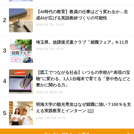
【AI時代の教育】教員の仕事はどう変わるか…生
成AIが広げる英語教材づくりの可能性
2026.8.6 Thu 13:15
埼玉県、放課後児童クラブ「就職フェア」9-11月
2026.8.6 Thu 16:45
【図工でつながる社会】いつもの学校が“表現の宝
物”に変わる、1人1台端末で育てる「形や色などと
豊かに関わる力」
2026.8.5 Wed 9:45
明海大学の観光専攻はなぜ就職に強い？100％を支
える実践教育とインターン
PR
2026.7.28 Tue 10:15