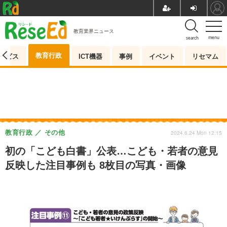
教育業界ニュース
menu
search
教育行政
ービス
ICT機器
事例
イベント
リセマム
教育行政
その他
2024.6.24 Mon 12:15
初の「こども白書」公表…こども・若者の意見
反映した注目事例も 8枚目の写真・画像