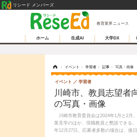
リシード メンバーズ
教育業界ニュース
ホーム
生成AI
大学DX
ホーム
›
イベント
›
学習者
›
記事
›
写真・画像
イベント
学習者
川崎市、教員志望者向
の写真・画像
川崎市教育委員会は2024年1月と2
業見学のほか、現職教員と懇談できる。参
年12月27日。応募者多数の場合は、