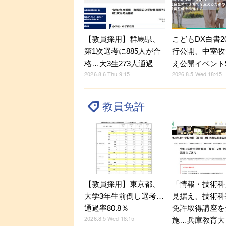
【教員採用】群馬県、
こどもDX白書2
第1次選考に885人が合
行公開、中室牧
格…大3生273人通過
え公開イベント9
2026.8.6 Thu 9:15
2026.8.5 Wed 18:45
教員免許
【教員採用】東京都、
「情報・技術科
大学3年生前倒し選考…
見据え、技術科
通過率80.8％
免許取得講座を
2026.8.5 Wed 18:15
施…兵庫教育大