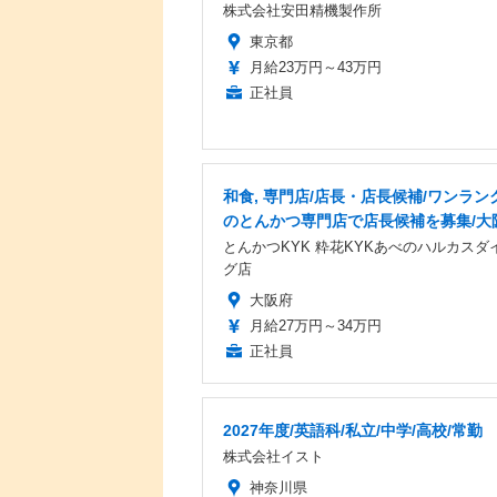
株式会社安田精機製作所
東京都
月給23万円～43万円
正社員
和食, 専門店/店長・店長候補/ワンラン
のとんかつ専門店で店長候補を募集/大
とんかつKYK 粋花KYKあべのハルカスダ
グ店
大阪府
月給27万円～34万円
正社員
2027年度/英語科/私立/中学/高校/常勤
株式会社イスト
神奈川県