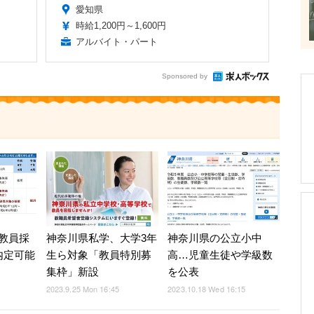
愛知県
時給1,200円～1,600円
アルバイト・パート
Sponsored by
教員採
神奈川県私学、大学3年
神奈川県の公立小中
内定可能
生ら対象「教員特別募
高…児童生徒や学級数
集枠」新設
を公表
2023.9.25 Mon 16:45
2023.10.18 Wed 16:15