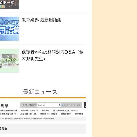
教育業界 最新用語集
保護者からの相談対応Q＆A（鈴
木邦明先生）
最新ニュース