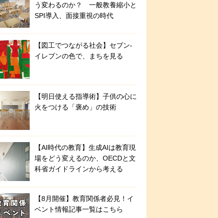
う変わるのか？ 一般教養縮小と
SPI導入、面接重視の時代
【図工でつながる社会】セブン‐
イレブンの色で、まちを見る
【明日使える指導術】子供の心に
火をつける「褒め」の技術
【AI時代の教育】生成AIは教育現
場をどう変えるのか、OECDと文
科省ガイドラインから考える
【8月開催】教育関係者必見！イ
ベント情報記事一覧はこちら