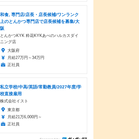
和食, 専門店/店長・店長候補/ワンランク
上のとんかつ専門店で店長候補を募集/大
阪
とんかつKYK 粋花KYKあべのハルカスダイ
ニング店
大阪府
月給27万円～34万円
正社員
私立学校/中高/英語/常勤教員/2027年度/学
校直接雇用
株式会社イスト
東京都
月給21万6,000円～
正社員