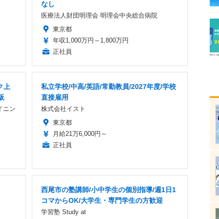
なし
医療法人財団明理会 明理会中央総合病院
東京都
年収1,000万円～1,800万円
正社員
ク上
私立学校/中高/英語/常勤教員/2027年度/学校
阪
直接雇用
イニン
株式会社イスト
東京都
月給21万6,000円～
正社員
西尾市の塾講師/小中学生の個別指導/週1日1
コマからOK/大学生・専門学生の方歓迎
学習塾 Study at