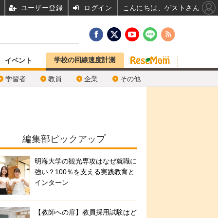
ユーザー登録
ログイン
こんにちは、ゲストさん
学校の回線速度計測
イベント
学習者
教員
企業
その他
編集部ピックアップ
明海大学の観光専攻はなぜ就職に
強い？100％を支える実践教育と
インターン
【教師への扉】教員採用試験はど