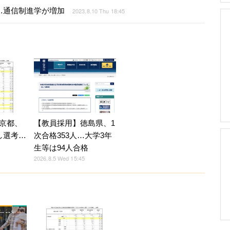
…通信制進学が増加
2023.8.10 Thu 18:45
京都、
【教員採用】徳島県、1
し選考…
次合格353人…大学3年
生等は94人合格
2026.8.5 Wed 15:45