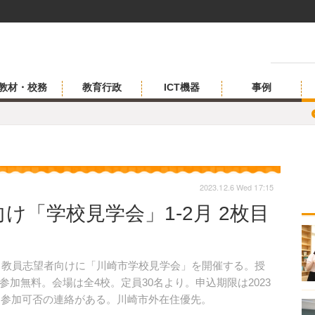
教材・校務
教育行政
ICT機器
事例
2023.12.6 Wed 17:15
け「学校見学会」1-2月 2枚目
月、教員志望者向けに「川崎市学校見学会」を開催する。授
加無料。会場は全4校。定員30名より。申込期限は2023
後日参加可否の連絡がある。川崎市外在住優先。