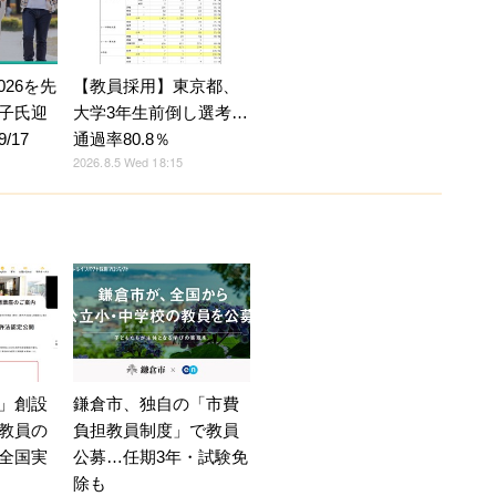
026を先
【教員採用】東京都、
子氏迎
大学3年生前倒し選考…
/17
通過率80.8％
2026.8.5 Wed 18:15
」創設
鎌倉市、独自の「市費
教員の
負担教員制度」で教員
全国実
公募…任期3年・試験免
除も