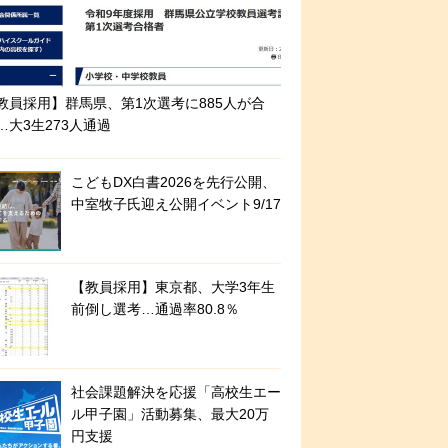
教員採用】群馬県、第1次選考に885人が合
…大3生273人通過
こどもDX白書2026を先行公開、
中室牧子氏迎え公開イベント9/17
【教員採用】東京都、大学3年生
前倒し選考…通過率80.8％
社会課題解決を応援「高校生エー
ル甲子園」活動募集、最大20万
円支援