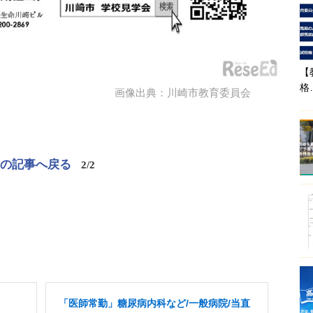
【
格
画像出典：川崎市教育委員会
この記事へ戻る
2/2
「医師常勤」糖尿病内科など/一般病院/当直