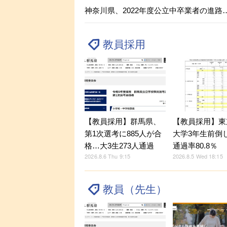
神奈川県、2022年度公立中卒業者の進路
教員採用
【教員採用】群馬県、
【教員採用】東
第1次選考に885人が合
大学3年生前倒
格…大3生273人通過
通過率80.8％
2026.8.6 Thu 9:15
2026.8.5 Wed 18:15
教員（先生）