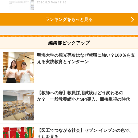
2026.8.3 Mon 17:15
ランキングをもっと見る
編集部ピックアップ
明海大学の観光専攻はなぜ就職に強い？100％を支
える実践教育とインターン
【教師への扉】教員採用試験はどう変わるの
か？ 一般教養縮小とSPI導入、面接重視の時代
【図工でつながる社会】セブン‐イレブンの色で、
まちを見る