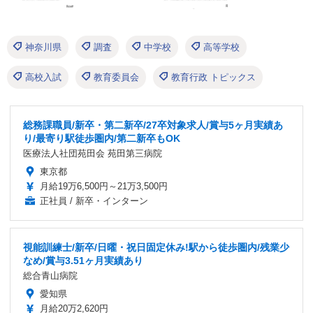
神奈川県
調査
中学校
高等学校
高校入試
教育委員会
教育行政 トピックス
総務課職員/新卒・第二新卒/27卒対象求人/賞与5ヶ月実績あ
り/最寄り駅徒歩圏内/第二新卒もOK
医療法人社団苑田会 苑田第三病院
東京都
月給19万6,500円～21万3,500円
正社員 / 新卒・インターン
視能訓練士/新卒/日曜・祝日固定休み!駅から徒歩圏内/残業少
なめ/賞与3.51ヶ月実績あり
総合青山病院
愛知県
月給20万2,620円