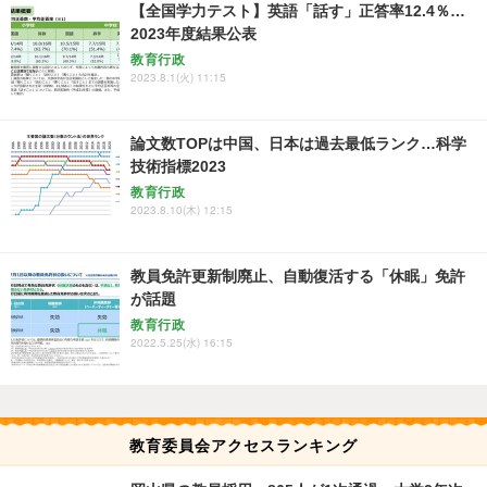
【全国学力テスト】英語「話す」正答率12.4％…
2023年度結果公表
教育行政
2023.8.1(火) 11:15
論文数TOPは中国、日本は過去最低ランク…科学
技術指標2023
教育行政
2023.8.10(木) 12:15
教員免許更新制廃止、自動復活する「休眠」免許
が話題
教育行政
2022.5.25(水) 16:15
教育委員会アクセスランキング