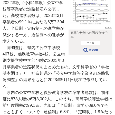
2022年度（令和4年度）公立中学
校等卒業者の進路状況を公表し
た。高校進学者数は、2023年3月
卒業者の99.1％にあたる6万7,394
人。全日制・定時制への進学率が
高等学校等への課程別進学
減少する一方、通信制への進学が
率
増えている。
全 4 枚
同調査は、県内の公立中学校
拡大写真
407校、義務教育学校4校、公立特
別支援学校中学部44校の2023年3
月卒業者の進路状況をまとめたもの。文部科学省の「学校
基本調査」と、神奈川県の「公立中学校等卒業者の進路状
況調査」の結果をもとに2023年5月1日現在で作成してい
る。
県内の公立中学校と義務教育学校の卒業者総数は、前年
度比878人増の6万8,002人。このうち、高等学校等進学者は
前年度同率の99.1％。内訳は「全日制」進学が89.0％でも
っとも多く、ついで「通信制」6.3％、「定時制」1.8％だっ