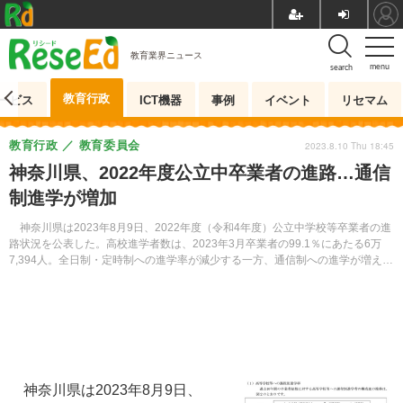
教育業界ニュース
menu
search
教育行政
ービス
ICT機器
事例
イベント
リセマム
教育行政
教育委員会
2023.8.10 Thu 18:45
神奈川県、2022年度公立中卒業者の進路…通信
制進学が増加
神奈川県は2023年8月9日、2022年度（令和4年度）公立中学校等卒業者の進
路状況を公表した。高校進学者数は、2023年3月卒業者の99.1％にあたる6万
7,394人。全日制・定時制への進学率が減少する一方、通信制への進学が増えて
いる。
神奈川県は2023年8月9日、