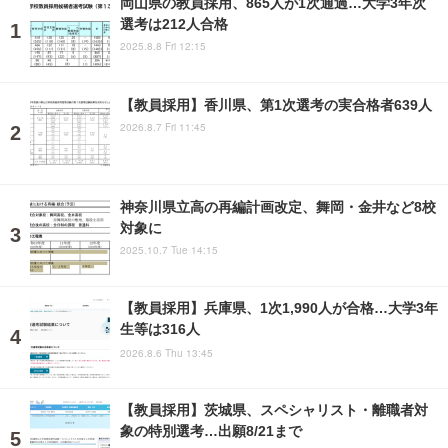
岡山県の教員採用、865人が1次通過…大学3年次
選考は212人合格
2025.8.8 Fri 12:15
【教員採用】香川県、第1次選考の実合格者639人
2026.8.7 Fri 11:45
神奈川県立高の再編計画改定、舞岡・金井など8校
対象に
2025.10.7 Tue 14:15
【教員採用】兵庫県、1次1,990人が合格…大学3年
生等は316人
2026.8.6 Thu 13:45
【教員採用】茨城県、スペシャリスト・離職者対
象の特別選考…出願8/21まで