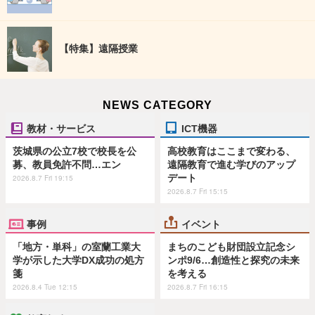
【特集】遠隔授業
NEWS CATEGORY
教材・サービス
ICT機器
茨城県の公立7校で校長を公
高校教育はここまで変わる、
募、教員免許不問…エン
遠隔教育で進む学びのアップ
デート
2026.8.7 Fri 19:15
2026.8.7 Fri 15:15
事例
イベント
「地方・単科」の室蘭工業大
まちのこども財団設立記念シ
学が示した大学DX成功の処方
ンポ9/6…創造性と探究の未来
箋
を考える
2026.8.4 Tue 12:15
2026.8.7 Fri 16:15