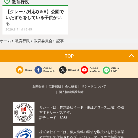
教育行政
【クレーム対応Q＆A】公園で
いたずらをしている子供がい
る
2026.8.7 Fri 19:45
ホーム
›
教育行政
›
教育委員会
›
記事
TOP
Official
Official
Official
Home
Official X
Facebook
YouTube
LINE
お問合せ
広告掲載
会社概要
リシードについて
個人情報保護方針
リシードは、株式会社イード（東証グロース上場）の運
営するサービスです。
証券コード：6038
株式会社イードは、個人情報の適切な取扱いを行う事業
者に対して付与されるプライバシーマークの付与認定を