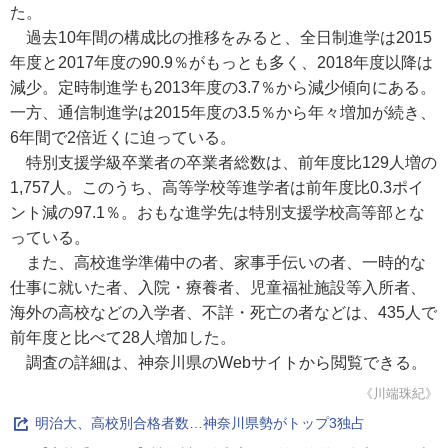
た。
過去10年間の構成比の推移をみると、全日制進学は2015
年度と2017年度の90.9％がもっとも多く、2018年度以降は
減少。定時制進学も2013年度の3.7％から減少傾向にある。
一方、通信制進学は2015年度の3.5％から年々増加が続き、
6年間で2倍近くに迫っている。
特別支援学級卒業者の卒業者総数は、前年度比129人増の
1,757人。このうち、高等学校等進学者は前年度比0.3ポイ
ント減の97.1％。おもな進学先は特別支援学校高等部とな
っている。
また、高校進学準備中の者、家事手伝いの者、一時的な
仕事に就いた者、入院・療養者、児童福祉施設等入所者、
海外の高校などの入学者、不詳・死亡の者などは、435人で
前年度と比べて28人増加した。
調査の詳細は、神奈川県のWebサイトから閲覧できる。
《川端珠紀》
明治大、高校別合格者数…神奈川県勢がトップ3独占