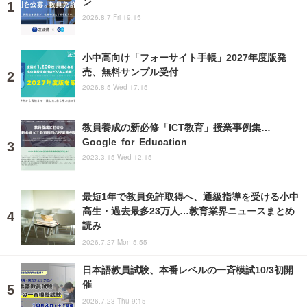
ン
2026.8.7 Fri 19:15
小中高向け「フォーサイト手帳」2027年度版発
売、無料サンプル受付
2026.8.5 Wed 17:15
教員養成の新必修「ICT教育」授業事例集…
Google for Education
2023.3.15 Wed 12:15
最短1年で教員免許取得へ、通級指導を受ける小中
高生・過去最多23万人…教育業界ニュースまとめ
読み
2026.7.27 Mon 5:55
日本語教員試験、本番レベルの一斉模試10/3初開
催
2026.7.23 Thu 9:15