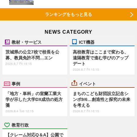
ランキングをもっと見る
NEWS CATEGORY
教材・サービス
ICT機器
茨城県の公立7校で校長を公
高校教育はここまで変わる、
募、教員免許不問…エン
遠隔教育で進む学びのアップ
デート
2026.8.7 Fri 19:15
2026.8.7 Fri 15:15
事例
イベント
「地方・単科」の室蘭工業大
まちのこども財団設立記念シ
学が示した大学DX成功の処方
ンポ9/6…創造性と探究の未来
箋
を考える
2026.8.4 Tue 12:15
2026.8.7 Fri 16:15
教育行政
【クレーム対応Q＆A】公園で