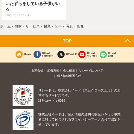
いたずらをしている子供がい
る
2026.8.7 Fri 19:45
ホーム
›
教材・サービス
›
授業
›
記事
›
写真・画像
TOP
Official
Official
Official
Home
Official X
Facebook
YouTube
LINE
お問合せ
広告掲載
会社概要
リシードについて
個人情報保護方針
リシードは、株式会社イード（東証グロース上場）の運
営するサービスです。
証券コード：6038
株式会社イードは、個人情報の適切な取扱いを行う事業
者に対して付与されるプライバシーマークの付与認定を
受けています。