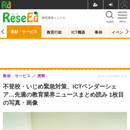
教育業界ニュース
menu
search
教材・サービス
測
教育行政
ICT機器
事例
イベント
教材・サービス
授業
2023.10.23 Mon 5:55
不登校・いじめ緊急対策、ICTベンダーシェ
ア…先週の教育業界ニュースまとめ読み 1枚目
の写真・画像