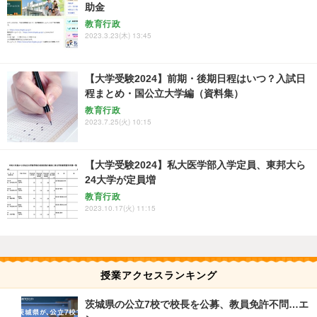
助金
教育行政
2023.3.23(木) 13:45
【大学受験2024】前期・後期日程はいつ？入試日
程まとめ・国公立大学編（資料集）
教育行政
2023.7.25(火) 10:15
【大学受験2024】私大医学部入学定員、東邦大ら
24大学が定員増
教育行政
2023.10.17(火) 11:15
授業アクセスランキング
茨城県の公立7校で校長を公募、教員免許不問…エ