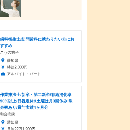
歯科衛生士/訪問歯科に携わりたい方にお
すすめ
こうの歯科
愛知県
時給2,000円
アルバイト・パート
作業療法士/新卒・第二新卒/有給消化率
90%以上/日祝定休&土曜は月3回休み!単
身寮あり/賞与実績4ヶ月分
和合病院
愛知県
月給22万1,900円