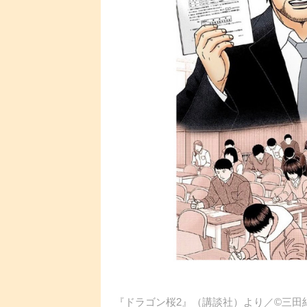
『ドラゴン桜2』（講談社）より／©︎三田