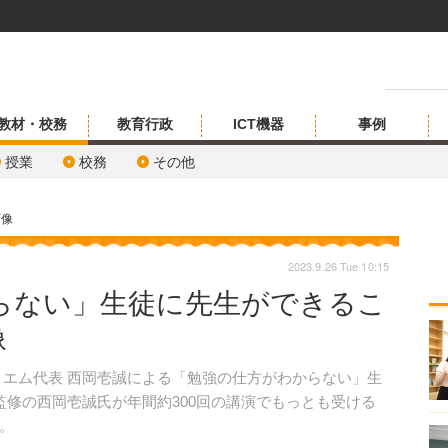
教材・校務
教育行政
ICT機器
事例
授業
校務
その他
画像
2023.9.26 Tue 10:15
らない」生徒に先生ができるこ
像
エム代表 西岡壱誠による「勉強の仕方がわからない」生
監修の西岡壱誠氏が年間約300回の講演でもっとも受ける
。