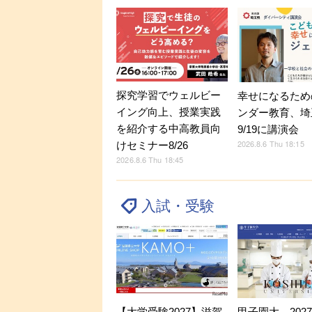
探究学習でウェルビー
幸せになるため
イング向上、授業実践
ンダー教育、埼
を紹介する中高教員向
9/19に講演会
2026.8.6 Thu 18:15
けセミナー8/26
2026.8.6 Thu 18:45
入試・受験
【大学受験2027】滋賀
甲子園大、202