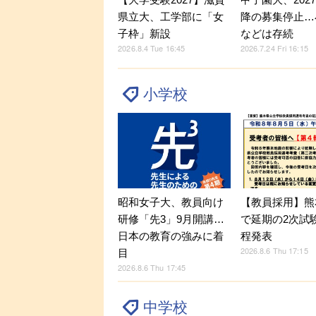
県立大、工学部に「女
降の募集停止…
子枠」新設
などは存続
2026.8.4 Tue 16:45
2026.7.24 Fri 16:15
小学校
昭和女子大、教員向け
【教員採用】熊
研修「先3」9月開講…
で延期の2次試
日本の教育の強みに着
程発表
2026.8.6 Thu 17:15
目
2026.8.6 Thu 17:45
中学校