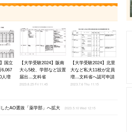
4】国立
【大学受験2024】阪南
【大学受験2024】北里
,067
大ら5校、学部など設置
大など私大11校が定員
0人増
届出…文科省
増…文科省へ認可申請
2023.8.25 Fri 11:45
2023.7.6 Thu 11:15
活用したAO選抜「薬学部」へ拡大
2023.5.10 Wed 12:15