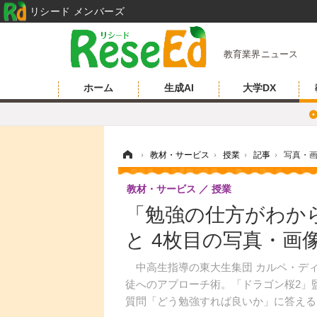
リシード メンバーズ
教育業界ニュース
ホーム
生成AI
大学DX
ホーム
›
教材・サービス
›
授業
›
記事
›
写真・
教材・サービス
授業
「勉強の仕方がわか
と 4枚目の写真・画
中高生指導の東大生集団 カルペ・ディ
徒へのアプローチ術。「ドラゴン桜2」
質問「どう勉強すれば良いか」に答える