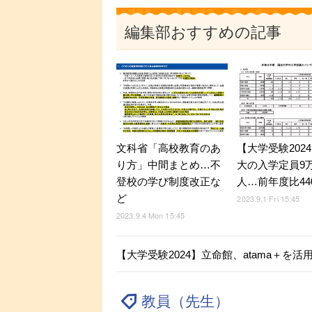
編集部おすすめの記事
文科省「高校教育のあ
【大学受験202
り方」中間まとめ…不
大の入学定員9万6
登校の学び制度改正な
人…前年度比44
ど
2023.9.1 Fri 15:45
2023.9.4 Mon 15:45
【大学受験2024】立命館、atama＋を
教員（先生）