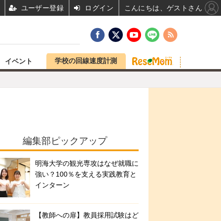
ユーザー登録
ログイン
こんにちは、ゲストさん
学校の回線速度計測
イベント
編集部ピックアップ
明海大学の観光専攻はなぜ就職に
強い？100％を支える実践教育と
インターン
【教師への扉】教員採用試験はど