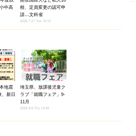
小中高
校、定員変更の認可申
請…文科省
2026.7.21 Tue 19:15
本地震
埼玉県、放課後児童ク
験、新日
ラブ「就職フェア」9-
11月
2026.8.6 Thu 16:45