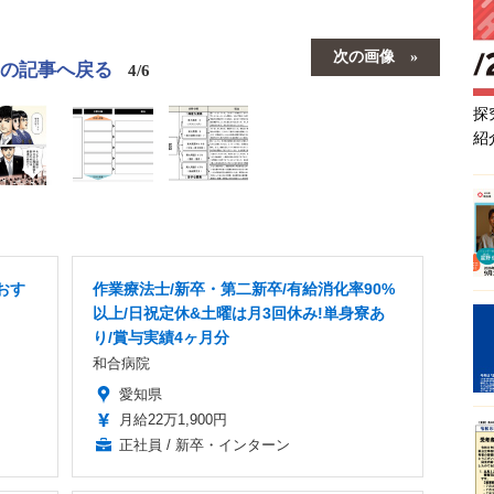
次の画像
この記事へ戻る
4/6
探
紹
おす
作業療法士/新卒・第二新卒/有給消化率90%
以上/日祝定休&土曜は月3回休み!単身寮あ
り/賞与実績4ヶ月分
和合病院
愛知県
月給22万1,900円
正社員 / 新卒・インターン