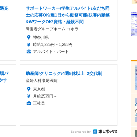
待遇充
サポートワーカー/学生アルバイト/友だち同
士の応募OK/週1日から勤務可能/扶養内勤務
&WワークOK!資格・経験不問
障害者グループホーム コホラ
神奈川県
時給1,225円～1,293円
アルバイト・パート
本場パ
助産師/クリニック/4週8休以上, 2交代制
やす
産婦人科瀬尾医院
東京都
月給25万円～
正社員
Sponsored by