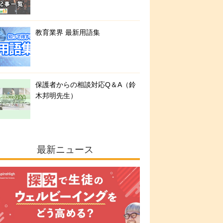
教育業界 最新用語集
保護者からの相談対応Q＆A（鈴
木邦明先生）
最新ニュース