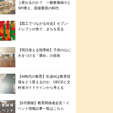
う変わるのか？ 一般教養縮小と
SPI導入、面接重視の時代
【図工でつながる社会】セブン‐
イレブンの色で、まちを見る
【明日使える指導術】子供の心に
火をつける「褒め」の技術
【AI時代の教育】生成AIは教育現
場をどう変えるのか、OECDと文
科省ガイドラインから考える
【8月開催】教育関係者必見！イ
ベント情報記事一覧はこちら