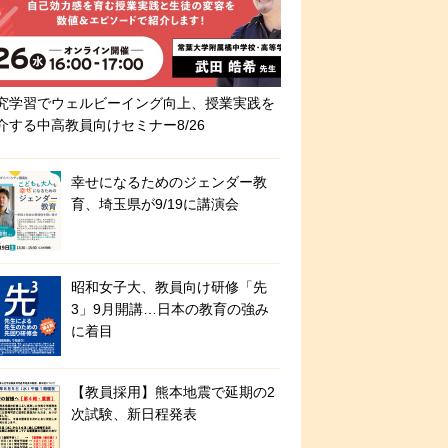
究学習でウェルビーイング向上、授業実践を
介する中高教員向けセミナー8/26
幸せになるためのジェンダー教
育、埼玉県が9/19に講演会
昭和女子大、教員向け研修「先
3」9月開講…日本の教育の強み
に着目
【教員採用】熊本地震で延期の2
次試験、新日程発表