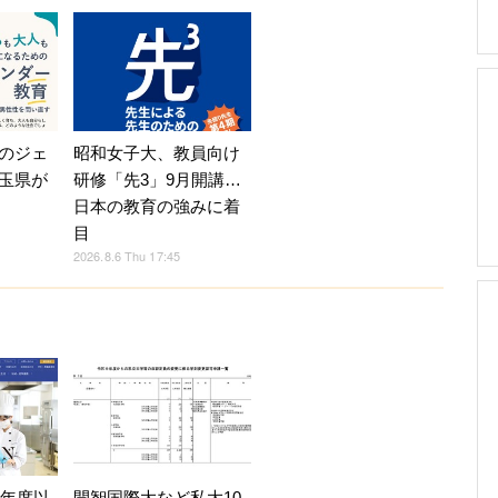
のジェ
昭和女子大、教員向け
玉県が
研修「先3」9月開講…
日本の教育の強みに着
目
2026.8.6 Thu 17:45
7年度以
開智国際大など私大10