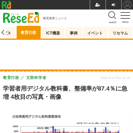
教育業界ニュース
menu
search
教育行政
ービス
ICT機器
事例
イベント
リセマム
教育行政
文部科学省
2023.9.14 Thu 12:15
学習者用デジタル教科書、整備率が87.4％に急
増 4枚目の写真・画像