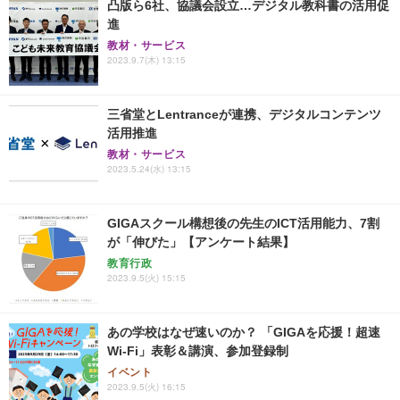
凸版ら6社、協議会設立…デジタル教科書の活用促
進
教材・サービス
2023.9.7(木) 13:15
三省堂とLentranceが連携、デジタルコンテンツ
活用推進
教材・サービス
2023.5.24(水) 13:15
GIGAスクール構想後の先生のICT活用能力、7割
が「伸びた」【アンケート結果】
教育行政
2023.9.5(火) 15:15
あの学校はなぜ速いのか？ 「GIGAを応援！超速
Wi-Fi」表彰＆講演、参加登録制
イベント
2023.9.5(火) 16:15