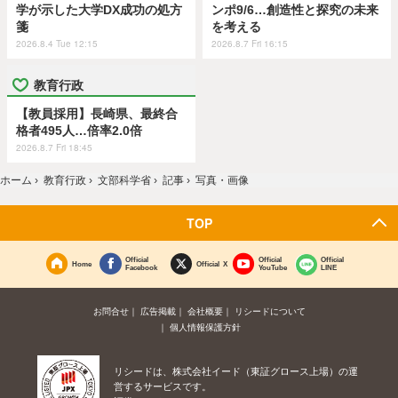
学が示した大学DX成功の処方
ンポ9/6…創造性と探究の未来
箋
を考える
2026.8.4 Tue 12:15
2026.8.7 Fri 16:15
教育行政
【教員採用】長崎県、最終合
格者495人…倍率2.0倍
2026.8.7 Fri 18:45
ホーム
›
教育行政
›
文部科学省
›
記事
›
写真・画像
TOP
Official
Official
Official
Home
Official X
Facebook
YouTube
LINE
お問合せ
広告掲載
会社概要
リシードについて
個人情報保護方針
リシードは、株式会社イード（東証グロース上場）の運
営するサービスです。