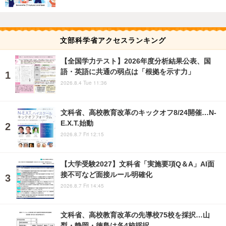
文部科学省アクセスランキング
【全国学力テスト】2026年度分析結果公表、国
語・英語に共通の弱点は「根拠を示す力」
2026.8.4 Tue 11:36
文科省、高校教育改革のキックオフ8/24開催…N-
E.X.T.始動
2026.8.7 Fri 12:15
【大学受験2027】文科省「実施要項Q＆A」AI面
接不可など面接ルール明確化
2026.8.7 Fri 14:45
文科省、高校教育改革の先導校75校を採択…山
梨・静岡・徳島は各4校採択