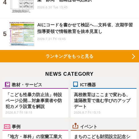
2026.6.30 Tue 15:45
AIにコードを書かせて検証へ…文科省、次期学習
指導要領で情報教育を抜本見直し
2026.7.31 Fri 15:45
ランキングをもっと見る
NEWS CATEGORY
教材・サービス
ICT機器
「こども性暴力防止法」特設
高校教育はここまで変わる、
ページ公開…対象事業者や防
遠隔教育で進む学びのアップ
犯カメラ設置を解説
デート
2026.8.7 Fri 18:15
2026.8.7 Fri 15:15
事例
イベント
「地方・単科」の室蘭工業大
まちのこども財団設立記念シ