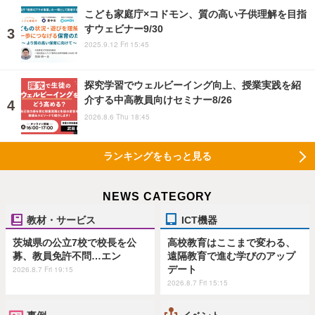
こども家庭庁×コドモン、質の高い子供理解を目指
すウェビナー9/30
2025.9.12 Fri 15:45
探究学習でウェルビーイング向上、授業実践を紹
介する中高教員向けセミナー8/26
2026.8.6 Thu 18:45
ランキングをもっと見る
NEWS CATEGORY
教材・サービス
ICT機器
茨城県の公立7校で校長を公
高校教育はここまで変わる、
募、教員免許不問…エン
遠隔教育で進む学びのアップ
デート
2026.8.7 Fri 19:15
2026.8.7 Fri 15:15
事例
イベント