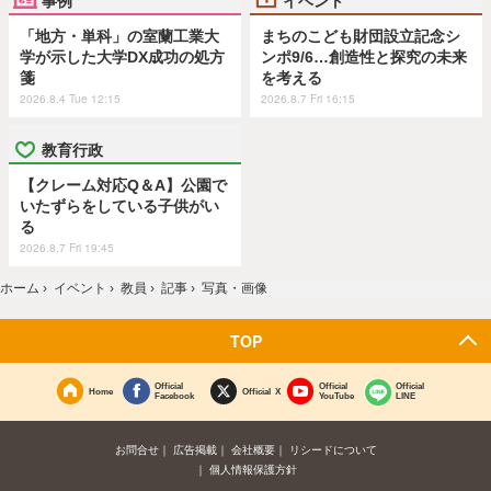
「地方・単科」の室蘭工業大
まちのこども財団設立記念シ
学が示した大学DX成功の処方
ンポ9/6…創造性と探究の未来
箋
を考える
2026.8.4 Tue 12:15
2026.8.7 Fri 16:15
教育行政
【クレーム対応Q＆A】公園で
いたずらをしている子供がい
る
2026.8.7 Fri 19:45
ホーム
›
イベント
›
教員
›
記事
›
写真・画像
TOP
Official
Official
Official
Home
Official X
Facebook
YouTube
LINE
お問合せ
広告掲載
会社概要
リシードについて
個人情報保護方針