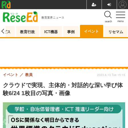
教育業界ニュース
menu
search
イベント
ービス
教育行政
ICT機器
事例
リセマム
イベント
教員
2023.6.13 Tue 15:15
クラウドで実現、主体的・対話的な深い学び体
験6/24 1枚目の写真・画像