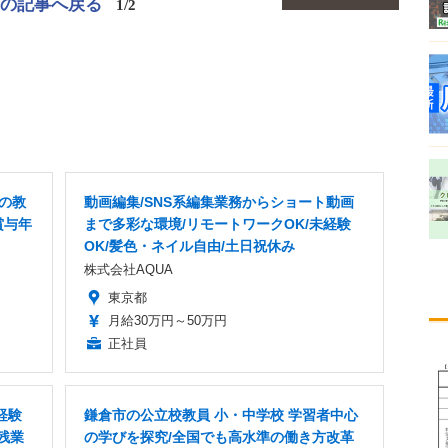
この記事へ戻る
1/2
Xの教
動画編集/SNS系編集業務からショート動画
賞与年
まで多彩な環境/リモートワークOK/未経験
OK/髪色・ネイル自由/土日祝休み
株式会社AQUA
東京都
月給30万円～50万円
正社員
経験
鎌倉市の公立校教員 小・中学校 学習者中心
残業
の学びを探究/全国でも高水準の働き方改革