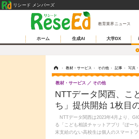
リシード メンバーズ
教育業界ニュース
ホーム
生成AI
大学DX
ホーム
›
教材・サービス
›
その他
›
記事
›
写真
教材・サービス
その他
NTTデータ関西、
ち」提供開始 1枚目
NTTデータ関西は2023年4月より、
る「こども相談チャットアプリ『ぽーち
末支給のない高校生は個人のスマートフ