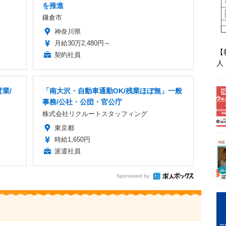
を推進
鎌倉市
神奈川県
月給30万2,480円～
【
契約社員
人
業/
「南大沢・自動車通勤OK/残業ほぼ無」一般
事務/公社・公団・官公庁
株式会社リクルートスタッフィング
東京都
時給1,650円
派遣社員
Sponsored by