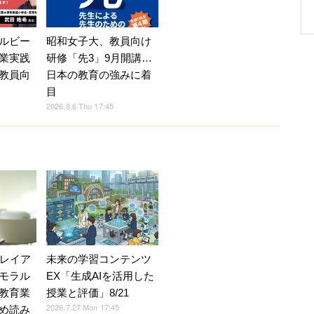
ルビー
昭和女子大、教員向け
業実践
研修「先3」9月開講…
教員向
日本の教育の強みに着
目
2026.8.6 Thu 17:45
Vレイア
未来の学習コンテンツ
モラル
EX「生成AIを活用した
教育業
授業と評価」8/21
2026.7.27 Mon 17:45
め読み