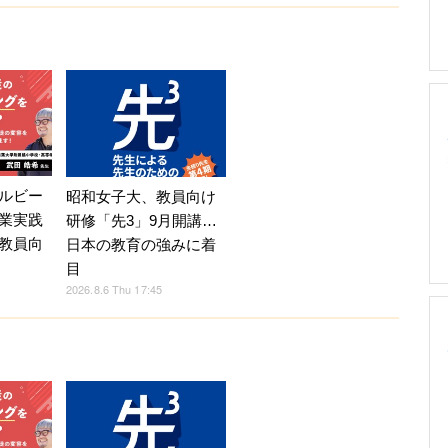
ルビー
昭和女子大、教員向け
業実践
研修「先3」9月開講…
教員向
日本の教育の強みに着
目
2026.8.6 Thu 17:45