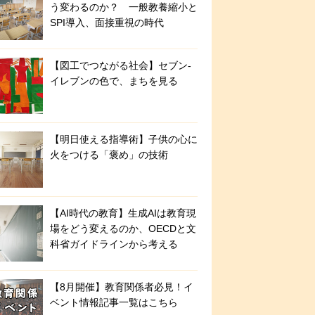
う変わるのか？ 一般教養縮小と
SPI導入、面接重視の時代
【図工でつながる社会】セブン‐
イレブンの色で、まちを見る
【明日使える指導術】子供の心に
火をつける「褒め」の技術
【AI時代の教育】生成AIは教育現
場をどう変えるのか、OECDと文
科省ガイドラインから考える
【8月開催】教育関係者必見！イ
ベント情報記事一覧はこちら