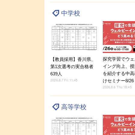
中学校
探究学習でウェ
【教員採用】香川県、
イング向上、授
第1次選考の実合格者
を紹介する中高
639人
2026.8.7 Fri 11:45
けセミナー8/26
2026.8.6 Thu 18:45
高等学校