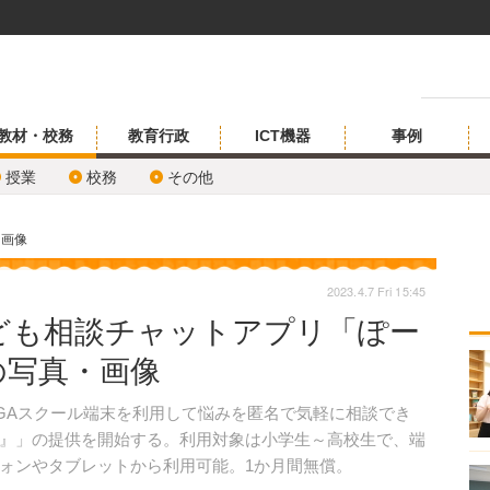
教材・校務
教育行政
ICT機器
事例
授業
校務
その他
・画像
2023.4.7 Fri 15:45
こども相談チャットアプリ「ぽー
の写真・画像
GIGAスクール端末を利用して悩みを匿名で気軽に相談でき
』」の提供を開始する。利用対象は小学生～高校生で、端
ォンやタブレットから利用可能。1か月間無償。