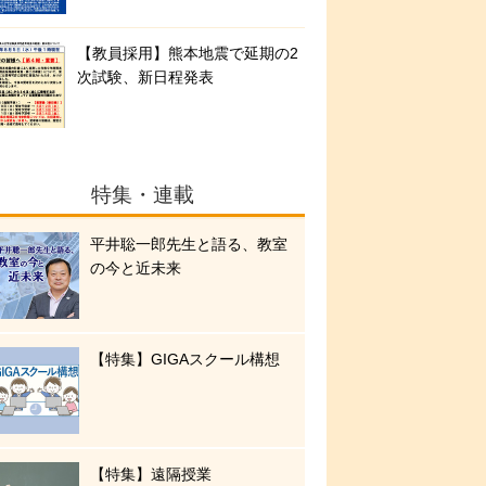
【教員採用】熊本地震で延期の2
次試験、新日程発表
特集・連載
平井聡一郎先生と語る、教室
の今と近未来
【特集】GIGAスクール構想
【特集】遠隔授業