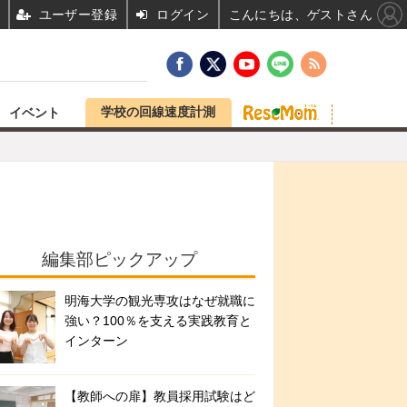
ユーザー登録
ログイン
こんにちは、ゲストさん
学校の回線速度計測
イベント
編集部ピックアップ
明海大学の観光専攻はなぜ就職に
強い？100％を支える実践教育と
インターン
【教師への扉】教員採用試験はど