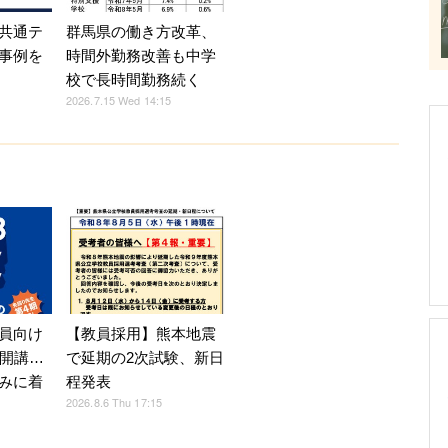
共通テ
群馬県の働き方改革、
事例を
時間外勤務改善も中学
校で長時間勤務続く
2026.7.15 Wed 14:15
員向け
【教員採用】熊本地震
月開講…
で延期の2次試験、新日
みに着
程発表
2026.8.6 Thu 17:15