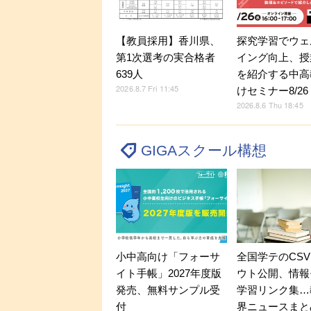
探究学習でウェ
【教員採用】香川県、
イング向上、授
第1次選考の実合格者
を紹介する中高
639人
2026.8.7 Fri 11:45
けセミナー8/26
2026.8.6 Thu 18:45
GIGAスクール構想
小中高向け「フォーサ
全国学テのCS
イト手帳」2027年度版
ウト公開、情報
発売、無料サンプル受
学習リンク集…
付
界ニュースまと