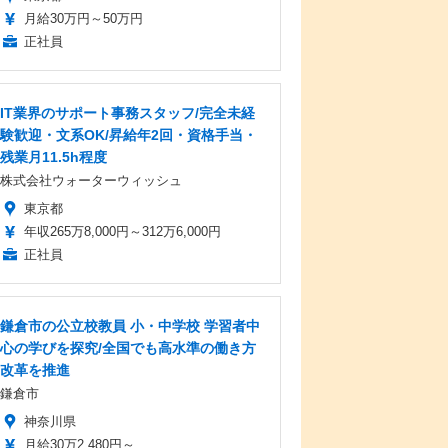
月給30万円～50万円
正社員
IT業界のサポート事務スタッフ/完全未経
験歓迎・文系OK/昇給年2回・資格手当・
残業月11.5h程度
株式会社ウォーターウィッシュ
東京都
年収265万8,000円～312万6,000円
正社員
鎌倉市の公立校教員 小・中学校 学習者中
心の学びを探究/全国でも高水準の働き方
改革を推進
鎌倉市
神奈川県
月給30万2,480円～