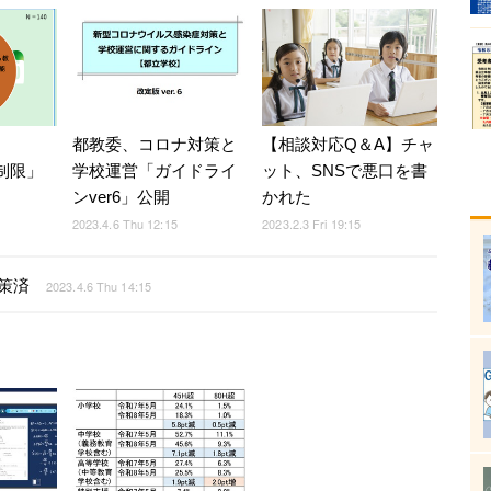
都教委、コロナ対策と
【相談対応Q＆A】チャ
、
学校運営「ガイドライ
ット、SNSで悪口を書
覧制限」
ンver6」公開
かれた
2023.4.6 Thu 12:15
2023.2.3 Fri 19:15
策済
2023.4.6 Thu 14:15