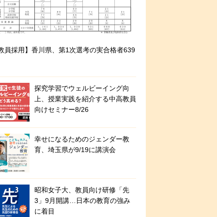
教員採用】香川県、第1次選考の実合格者639
探究学習でウェルビーイング向
上、授業実践を紹介する中高教員
向けセミナー8/26
幸せになるためのジェンダー教
育、埼玉県が9/19に講演会
昭和女子大、教員向け研修「先
3」9月開講…日本の教育の強み
に着目