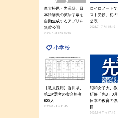
東大松尾・岩澤研、日
ロイロノートで
本語講義の英語字幕を
スト受験、初の
自動生成するアプリを
公表
2026.7.17 Fri 15:15
無償公開
2026.7.23 Thu 16:15
小学校
【教員採用】香川県、
昭和女子大、教
第1次選考の実合格者
研修「先3」9
639人
日本の教育の強
2026.8.7 Fri 11:45
目
2026.8.6 Thu 17:45