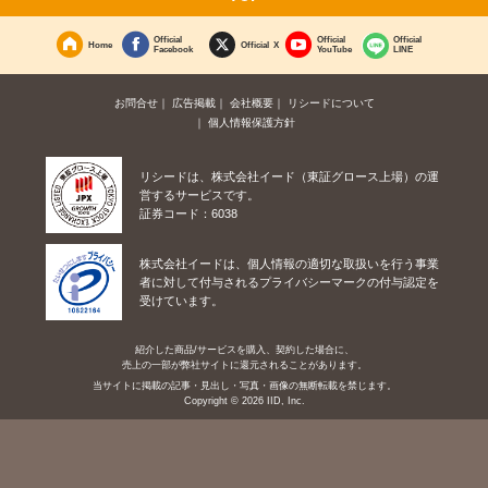
Official
Official
Official
Home
Official X
Facebook
YouTube
LINE
お問合せ
広告掲載
会社概要
リシードについて
個人情報保護方針
リシードは、株式会社イード（東証グロース上場）の運
営するサービスです。
証券コード：6038
株式会社イードは、個人情報の適切な取扱いを行う事業
者に対して付与されるプライバシーマークの付与認定を
受けています。
紹介した商品/サービスを購入、契約した場合に、
売上の一部が弊社サイトに還元されることがあります。
当サイトに掲載の記事・見出し・写真・画像の無断転載を禁じます。
Copyright © 2026 IID, Inc.