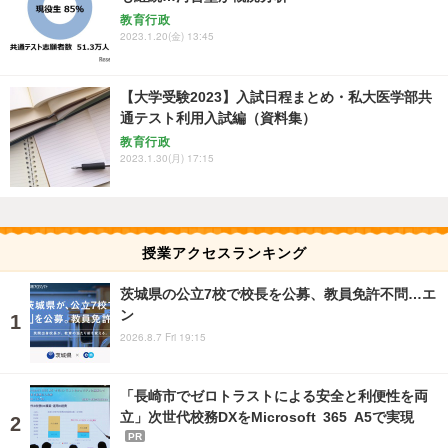
教育行政
2023.1.20(金) 13:45
【大学受験2023】入試日程まとめ・私大医学部共
通テスト利用入試編（資料集）
教育行政
2023.1.30(月) 17:15
授業アクセスランキング
茨城県の公立7校で校長を公募、教員免許不問…エ
ン
2026.8.7 Fri 19:15
「長崎市でゼロトラストによる安全と利便性を両
立」次世代校務DXをMicrosoft 365 A5で実現
PR