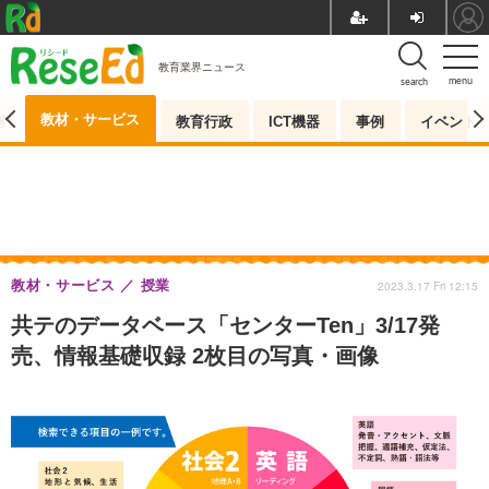
教育業界ニュース
menu
search
教材・サービス
測
教育行政
ICT機器
事例
イベント
教材・サービス
授業
2023.3.17 Fri 12:15
共テのデータベース「センターTen」3/17発
売、情報基礎収録 2枚目の写真・画像