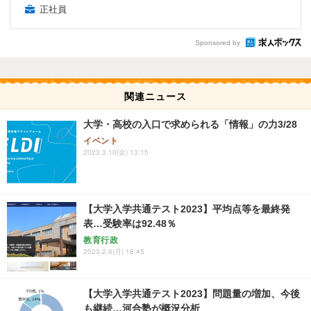
正社員
Sponsored by
関連ニュース
大学・高校の入口で求められる「情報」の力3/28
イベント
2023.3.10(金) 13:15
【大学入学共通テスト2023】平均点等を最終発
表…受験率は92.48％
教育行政
2023.2.6(月) 18:45
【大学入学共通テスト2023】問題量の増加、今後
も継続…河合塾が概況分析