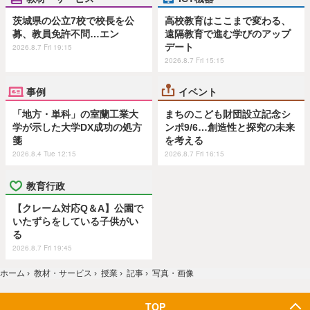
茨城県の公立7校で校長を公
高校教育はここまで変わる、
募、教員免許不問…エン
遠隔教育で進む学びのアップ
デート
2026.8.7 Fri 19:15
2026.8.7 Fri 15:15
事例
イベント
「地方・単科」の室蘭工業大
まちのこども財団設立記念シ
学が示した大学DX成功の処方
ンポ9/6…創造性と探究の未来
箋
を考える
2026.8.4 Tue 12:15
2026.8.7 Fri 16:15
教育行政
【クレーム対応Q＆A】公園で
いたずらをしている子供がい
る
2026.8.7 Fri 19:45
ホーム
›
教材・サービス
›
授業
›
記事
›
写真・画像
TOP