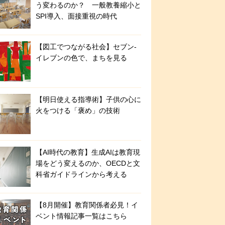
う変わるのか？ 一般教養縮小と
SPI導入、面接重視の時代
【図工でつながる社会】セブン‐
イレブンの色で、まちを見る
【明日使える指導術】子供の心に
火をつける「褒め」の技術
【AI時代の教育】生成AIは教育現
場をどう変えるのか、OECDと文
科省ガイドラインから考える
【8月開催】教育関係者必見！イ
ベント情報記事一覧はこちら