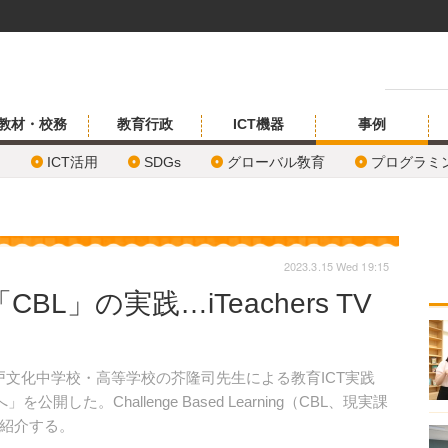
教材・校務
教育行政
ICT機器
事例
ICT活用
SDGs
グローバル敎育
プログラミ
2023.3.15 Wed 19:15
L」の実践…iTeachers TV
日、新渡戸文化中学校・高等学校の芥隆司先生による教育ICT実践
開した。Challenge Based Learning（CBL、現実課
紹介する。