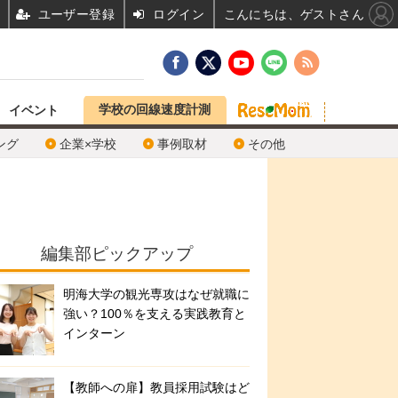
ユーザー登録
ログイン
こんにちは、ゲストさん
学校の回線速度計測
イベント
ング
企業×学校
事例取材
その他
編集部ピックアップ
明海大学の観光専攻はなぜ就職に
強い？100％を支える実践教育と
インターン
【教師への扉】教員採用試験はど