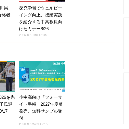
探究学習でウェルビー
川県、
イング向上、授業実践
合格者
を紹介する中高教員向
けセミナー8/26
2026.8.6 Thu 18:45
026を先
小中高向け「フォーサ
子氏迎
イト手帳」2027年度版
/17
発売、無料サンプル受
付
2026.8.5 Wed 17:15