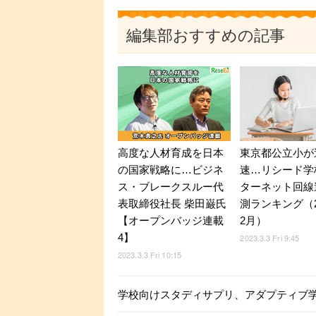
編集部おすすめの記事
高度な人材育成を日本
東京都公立小が
の国家戦略に…ビジネ
速…リシード学
ス・ブレークスルー代
ターネット回線
表取締役社長 柴田巌氏
測ランキング（2
【オープンバッジ連載
2月）
4】
2023.3.3 Fri 9:45
2023.3.3 Fri 10:15
学校向けスタディサプリ、アダプティブ