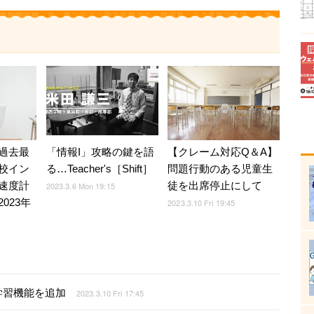
過去最
「情報I」攻略の鍵を語
【クレーム対応Q＆A】
校イン
る…Teacher's［Shift］
問題行動のある児童生
速度計
徒を出席停止にして
2023.3.6 Mon 19:15
023年
2023.3.10 Fri 19:45
学習機能を追加
2023.3.10 Fri 17:45