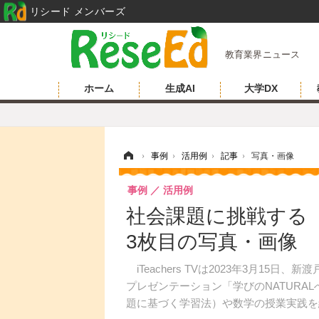
リシード メンバーズ
教育業界ニュース
ホーム
生成AI
大学DX
ホーム
›
事例
›
活用例
›
記事
›
写真・画像
事例
活用例
社会課題に挑戦する「CB
3枚目の写真・画像
iTeachers TVは2023年3月15
プレゼンテーション「学びのNATURALへ」を公
題に基づく学習法）や数学の授業実践を