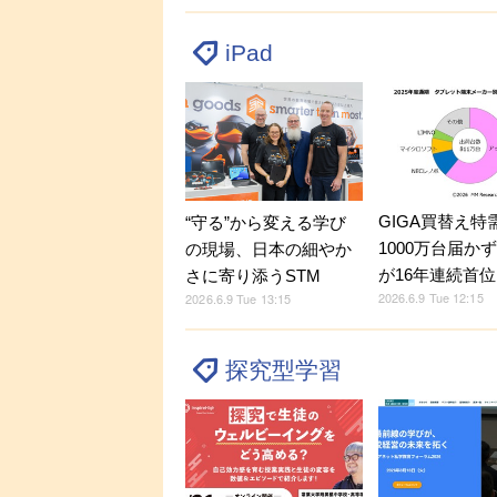
iPad
GIGA買替え特
“守る”から変える学び
1000万台届かず
の現場、日本の細やか
が16年連続首位
さに寄り添うSTM
2026.6.9 Tue 12:15
2026.6.9 Tue 13:15
探究型学習