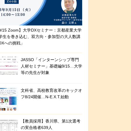
9/15 Zoom】大学DXセミナー：京都産業大学
学生を巻き込む、双方向・参加型の大人数講
DXへの挑戦」
JASSO「インターンシップ専門
人材セミナー」基礎編9/15…大学
等の先生が対象
文科省、高校教育改革のキックオ
フ8/24開催…N-E.X.T.始動
【教員採用】香川県、第1次選考
の実合格者639人