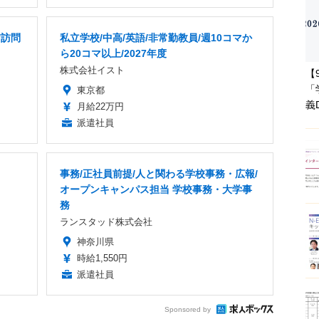
/訪問
私立学校/中高/英語/非常勤教員/週10コマか
ら20コマ以上/2027年度
株式会社イスト
【
「
東京都
義
月給22万円
派遣社員
事務/正社員前提/人と関わる学校事務・広報/
オープンキャンパス担当 学校事務・大学事
務
ランスタッド株式会社
神奈川県
時給1,550円
派遣社員
Sponsored by