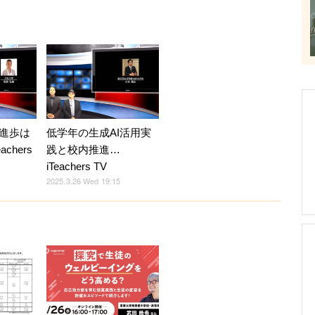
進歩は
低学年の生成AI活用実
chers
践と校内推進…
iTeachers TV
2025.3.26 Wed 19:15