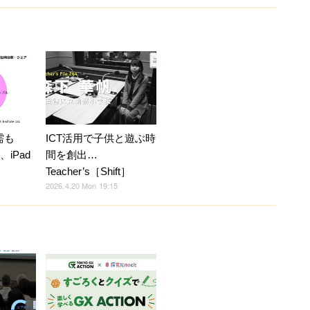
需も
ICT活用で子供と遊ぶ時
、iPad
間を創出…
Teacher’s［Shift］
2026.4.20 Mon 19:15