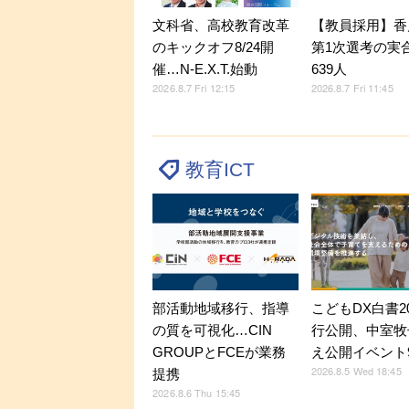
文科省、高校教育改革
【教員採用】香
のキックオフ8/24開
第1次選考の実
催…N-E.X.T.始動
639人
2026.8.7 Fri 12:15
2026.8.7 Fri 11:45
教育ICT
部活動地域移行、指導
こどもDX白書2
の質を可視化…CIN
行公開、中室牧
GROUPとFCEが業務
え公開イベント9
2026.8.5 Wed 18:45
提携
2026.8.6 Thu 15:45