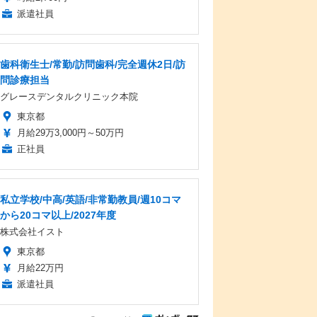
派遣社員
歯科衛生士/常勤/訪問歯科/完全週休2日/訪
問診療担当
グレースデンタルクリニック本院
東京都
月給29万3,000円～50万円
正社員
私立学校/中高/英語/非常勤教員/週10コマ
から20コマ以上/2027年度
株式会社イスト
東京都
月給22万円
派遣社員