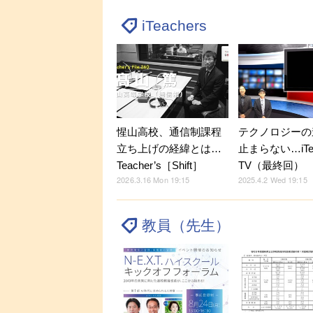
iTeachers
惺山高校、通信制課程
テクノロジーの
立ち上げの経緯とは…
止まらない…iTea
Teacher’s［Shift］
TV（最終回）
2026.3.16 Mon 19:15
2025.4.2 Wed 19:15
教員（先生）