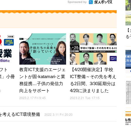
Sponsored by
【
る
教育ICT支援のエージェ
【4/20開催決定】学校
フト
ントが固-katamari-と業
ICT整備～その先を考え
業」小冊
務提携…子供の発信力
る2日間、3/30延期分は
向上をサポート
4/20に決まりました
5
2023.2.17 Fri 9:45
2023.2.21 Tue 17:15
Aを考えるICT環境整備
2022.3.11 Fri 20:20