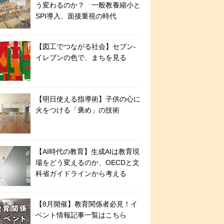
う変わるのか？ 一般教養縮小と
SPI導入、面接重視の時代
【図工でつながる社会】セブン‐
イレブンの色で、まちを見る
【明日使える指導術】子供の心に
火をつける「褒め」の技術
【AI時代の教育】生成AIは教育現
場をどう変えるのか、OECDと文
科省ガイドラインから考える
【8月開催】教育関係者必見！イ
ベント情報記事一覧はこちら