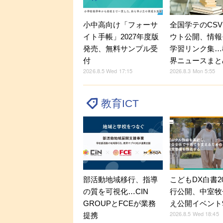
小中高向け「フォーサ
全国学テのCS
イト手帳」2027年度版
ウト公開、情報
発売、無料サンプル受
学習リンク集…
付
界ニュースまと
2026.8.5 Wed 17:15
2026.8.3 Mon 5:55
教育ICT
部活動地域移行、指導
こどもDX白書2
の質を可視化…CIN
行公開、中室牧
GROUPとFCEが業務
え公開イベント9
2026.8.5 Wed 18:45
提携