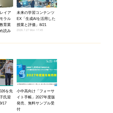
Vレイア
未来の学習コンテンツ
モラル
EX「生成AIを活用した
教育業
授業と評価」8/21
2026.7.27 Mon 17:45
め読み
026を先
小中高向け「フォーサ
子氏迎
イト手帳」2027年度版
/17
発売、無料サンプル受
付