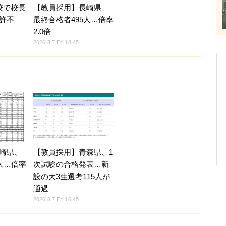
校で校長
【教員採用】長崎県、
許不
最終合格者495人…倍率
2.0倍
2026.8.7 Fri 18:45
崎県、
【教員採用】青森県、1
人…倍率
次試験の合格発表…新
設の大3生選考115人が
通過
2026.8.7 Fri 16:45