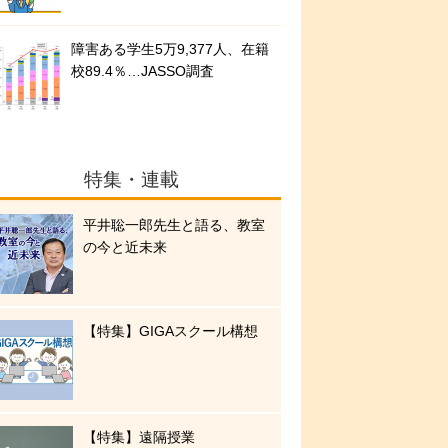
障害ある学生5万9,377人、在籍
校89.4％…JASSO調査
特集・連載
平井聡一郎先生と語る、教室
の今と近未来
【特集】GIGAスクール構想
【特集】遠隔授業