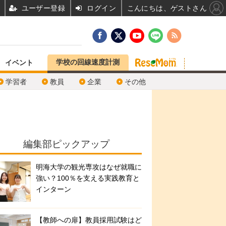
ユーザー登録
ログイン
こんにちは、ゲストさん
学校の回線速度計測
イベント
学習者
教員
企業
その他
編集部ピックアップ
明海大学の観光専攻はなぜ就職に
強い？100％を支える実践教育と
インターン
【教師への扉】教員採用試験はど