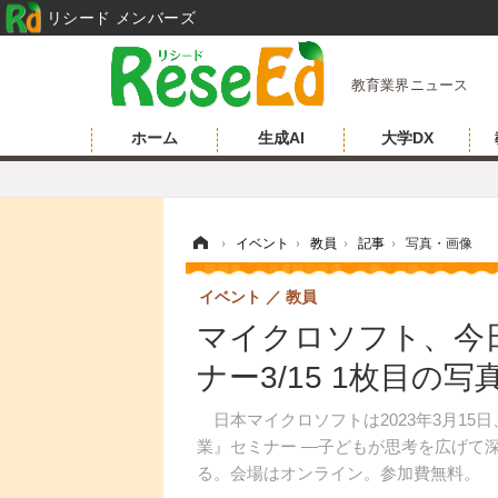
リシード メンバーズ
教育業界ニュース
ホーム
生成AI
大学DX
ホーム
›
イベント
›
教員
›
記事
›
写真・画像
イベント
教員
マイクロソフト、今日
ナー3/15 1枚目の
日本マイクロソフトは2023年3月15
業』セミナー ―子どもが思考を広げて
る。会場はオンライン。参加費無料。