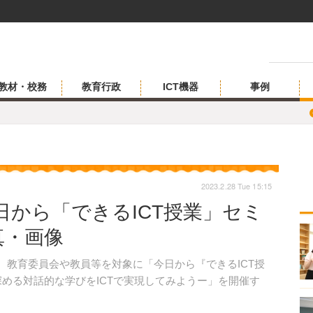
教材・校務
教育行政
ICT機器
事例
2023.2.28 Tue 15:15
から「できるICT授業」セミ
写真・画像
日、教育委員会や教員等を対象に「今日から『できるICT授
深める対話的な学びをICTで実現してみようー」を開催す