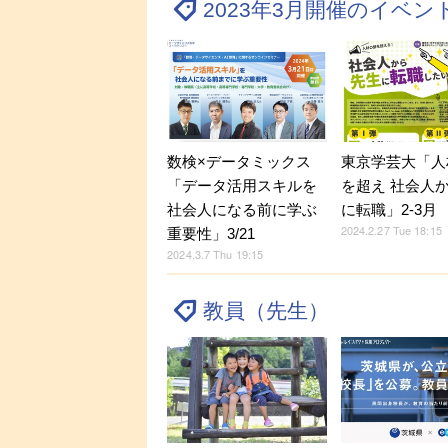
2023年3月開催のイベ
数検×データミックス
東京学芸大「人
「データ活用スキルを
を超え 社会人
社会人になる前に学ぶ
に転職」2-3月
2024.2.27 Tue 18:15
重要性」3/21
2024.3.7 Thu 19:15
教員（先生）