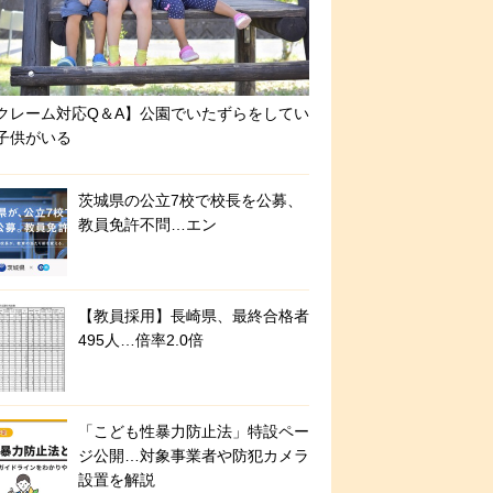
クレーム対応Q＆A】公園でいたずらをしてい
子供がいる
茨城県の公立7校で校長を公募、
教員免許不問…エン
【教員採用】長崎県、最終合格者
495人…倍率2.0倍
「こども性暴力防止法」特設ペー
ジ公開…対象事業者や防犯カメラ
設置を解説