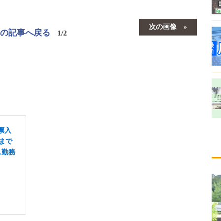
次の画像
この記事へ戻る
1/2
票入
まで
ス勤務