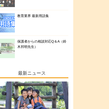
教育業界 最新用語集
保護者からの相談対応Q＆A（鈴
木邦明先生）
最新ニュース