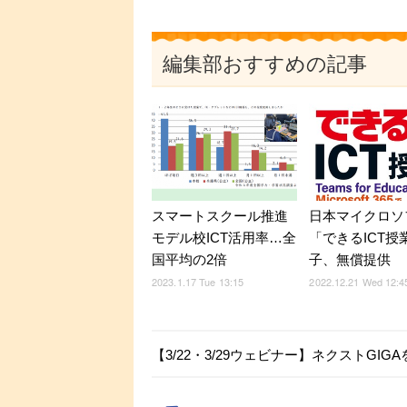
編集部おすすめの記事
スマートスクール推進
日本マイクロソ
モデル校ICT活用率…全
「できるICT授
国平均の2倍
子、無償提供
2023.1.17 Tue 13:15
2022.12.21 Wed 12:4
【3/22・3/29ウェビナー】ネクストGIG