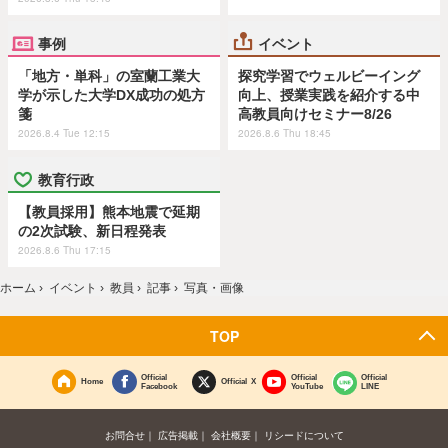
事例
イベント
「地方・単科」の室蘭工業大
探究学習でウェルビーイング
学が示した大学DX成功の処方
向上、授業実践を紹介する中
箋
高教員向けセミナー8/26
2026.8.4 Tue 12:15
2026.8.6 Thu 18:45
教育行政
【教員採用】熊本地震で延期
の2次試験、新日程発表
2026.8.6 Thu 17:15
ホーム
›
イベント
›
教員
›
記事
›
写真・画像
TOP
Official
Official
Official
Home
Official X
Facebook
YouTube
LINE
お問合せ
広告掲載
会社概要
リシードについて