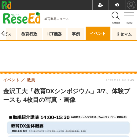
教育業界ニュース
menu
search
イベント
ービス
教育行政
ICT機器
事例
リセマム
イベント
教員
2023.2.21 Tue 9:45
金沢工大「教育DXシンポジウム」3/7、体験ブ
ースも 4枚目の写真・画像