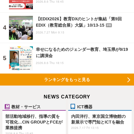
2026.8.6 Thu 18:45
【EDIX2026】教育DXのヒントが集結「第9回
EDIX（教育総合展）大阪」10/13-15
PR
2026.7.27 Mon 9:15
幸せになるためのジェンダー教育、埼玉県が9/19
に講演会
2026.8.6 Thu 18:15
ランキングをもっと見る
NEWS CATEGORY
教材・サービス
ICT機器
部活動地域移行、指導の質を
内田洋行、東京国立博物館の
可視化…CIN GROUPとFCEが
新展示で専門知とICTを融合
業務提携
2026.7.17 Fri 13:15
2026.8.6 Thu 15:45