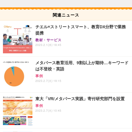
関連ニュース
チエル×ストリートスマート、教育DX分野で業務
提携
教材・サービス
2023.2.1(水) 18:45
メタバース教育活用、9割以上が期待…キーワード
は不登校・英語
事例
2023.2.7(火) 19:15
東大「VR/メタバース実践」寄付研究部門を設置
事例
2023.2.7(火) 10:45