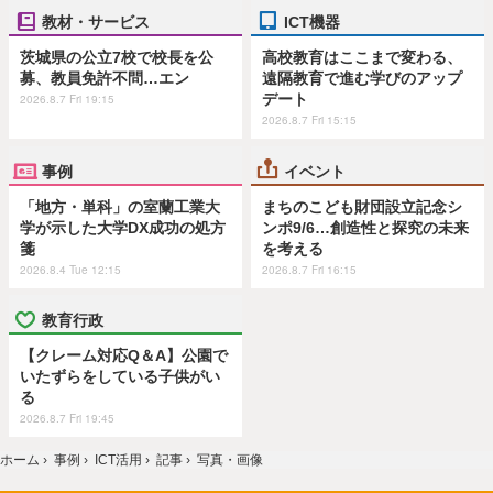
教材・サービス
ICT機器
茨城県の公立7校で校長を公
高校教育はここまで変わる、
募、教員免許不問…エン
遠隔教育で進む学びのアップ
デート
2026.8.7 Fri 19:15
2026.8.7 Fri 15:15
事例
イベント
「地方・単科」の室蘭工業大
まちのこども財団設立記念シ
学が示した大学DX成功の処方
ンポ9/6…創造性と探究の未来
箋
を考える
2026.8.4 Tue 12:15
2026.8.7 Fri 16:15
教育行政
【クレーム対応Q＆A】公園で
いたずらをしている子供がい
る
2026.8.7 Fri 19:45
ホーム
›
事例
›
ICT活用
›
記事
›
写真・画像