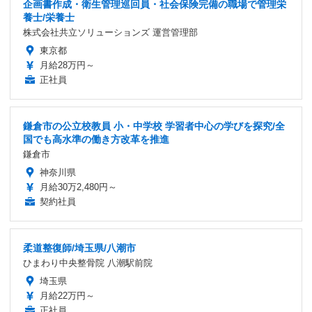
企画書作成・衛生管理巡回員・社会保険完備の職場で管理栄
養士/栄養士
株式会社共立ソリューションズ 運営管理部
東京都
月給28万円～
正社員
鎌倉市の公立校教員 小・中学校 学習者中心の学びを探究/全
国でも高水準の働き方改革を推進
鎌倉市
神奈川県
月給30万2,480円～
契約社員
柔道整復師/埼玉県/八潮市
ひまわり中央整骨院 八潮駅前院
埼玉県
月給22万円～
正社員