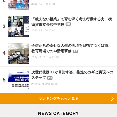
2026.7.2 Thu 17:45
「教えない授業」で育む深く考え行動する力…横
須賀市立長沢中学校
PR
2023.3.31 Fri 20:45
子供たちの幸せな人生の実現を目指すつくば市、
教育現場でのAI活用研修
PR
2024.12.26 Thu 12:15
次世代校務DXが目指す姿、推進のカギと実現への
ステップ
PR
2025.6.30 Mon 15:15
ランキングをもっと見る
NEWS CATEGORY