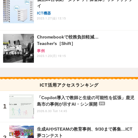
イ
ICT機器
2023.1.27(金) 13:15
Chromebookで校務負担軽減…
Teacher's［Shift］
事例
2023.1.23(月) 19:15
ICT活用アクセスランキング
「Copilot導入で教師と生徒の可能性を拡張」鹿児
島市の事例が示すAI・シン展開
PR
2026.6.30 Tue 14:45
生成AIやSTEAMの教育事例、9/30まで募集…ICT
夢コンテスト