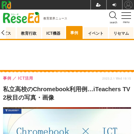
教育業界ニュース
menu
search
事例
ービス
教育行政
ICT機器
イベント
リセマム
事例
ICT活用
2023.2.1 Wed 19:15
私立高校のChromebook利用例…iTeachers TV
2枚目の写真・画像