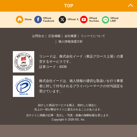
TOP
Official
Official
Official
Home
Official X
Facebook
YouTube
LINE
お問合せ
広告掲載
会社概要
リシードについて
個人情報保護方針
リシードは、株式会社イード（東証グロース上場）の運
営するサービスです。
証券コード：6038
株式会社イードは、個人情報の適切な取扱いを行う事業
者に対して付与されるプライバシーマークの付与認定を
受けています。
紹介した商品/サービスを購入、契約した場合に、
売上の一部が弊社サイトに還元されることがあります。
当サイトに掲載の記事・見出し・写真・画像の無断転載を禁じます。
Copyright © 2026 IID, Inc.