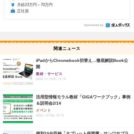
月給23万円～70万円
正社員
Sponsored by
関連ニュース
iPadからChromebook切替え…徹底解説Book公
開
教材・サービス
2022.10.13(木) 14:15
活用型情報モラル教材「GIGAワークブック」事例
＆説明会2/14
イベント
2023.1.27(金) 15:15
個別10台収納「タブレット保管庫」サンワサプラ