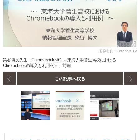
画像出典：iTeachers TV
染谷博文先生「Chromebook×ICT～東海大学菅生高校における
Chromebookの導入と利用例～」前編
この記事へ戻る