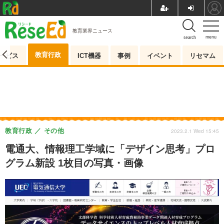
教育業界ニュース
menu
search
教育行政
ービス
ICT機器
事例
イベント
リセマム
教育行政
その他
2023.2.1 Wed 15:45
電通大、情報理工学域に「デザイン思考」プロ
グラム新設 1枚目の写真・画像