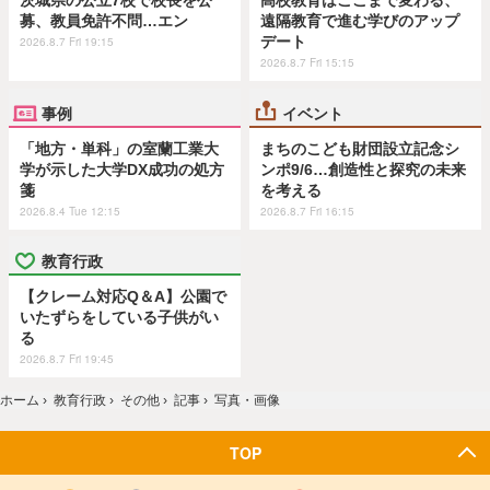
茨城県の公立7校で校長を公
高校教育はここまで変わる、
募、教員免許不問…エン
遠隔教育で進む学びのアップ
デート
2026.8.7 Fri 19:15
2026.8.7 Fri 15:15
事例
イベント
「地方・単科」の室蘭工業大
まちのこども財団設立記念シ
学が示した大学DX成功の処方
ンポ9/6…創造性と探究の未来
箋
を考える
2026.8.4 Tue 12:15
2026.8.7 Fri 16:15
教育行政
【クレーム対応Q＆A】公園で
いたずらをしている子供がい
る
2026.8.7 Fri 19:45
ホーム
›
教育行政
›
その他
›
記事
›
写真・画像
TOP