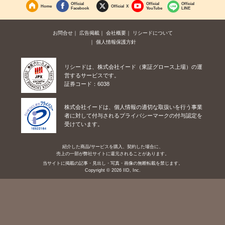
Official
Official
Official
Home
Official X
Facebook
YouTube
LINE
お問合せ
広告掲載
会社概要
リシードについて
個人情報保護方針
リシードは、株式会社イード（東証グロース上場）の運
営するサービスです。
証券コード：6038
株式会社イードは、個人情報の適切な取扱いを行う事業
者に対して付与されるプライバシーマークの付与認定を
受けています。
紹介した商品/サービスを購入、契約した場合に、
売上の一部が弊社サイトに還元されることがあります。
当サイトに掲載の記事・見出し・写真・画像の無断転載を禁じます。
Copyright © 2026 IID, Inc.