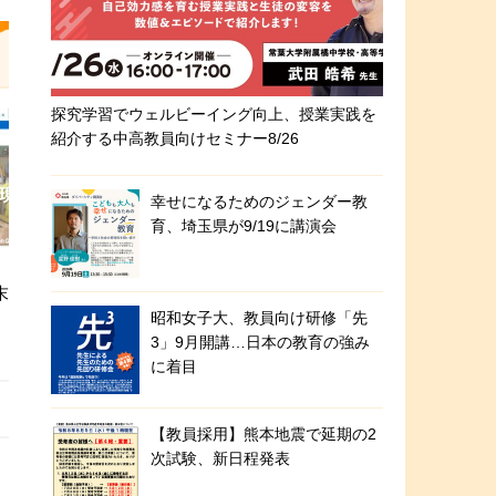
探究学習でウェルビーイング向上、授業実践を
紹介する中高教員向けセミナー8/26
幸せになるためのジェンダー教
育、埼玉県が9/19に講演会
末
昭和女子大、教員向け研修「先
3」9月開講…日本の教育の強み
に着目
【教員採用】熊本地震で延期の2
次試験、新日程発表