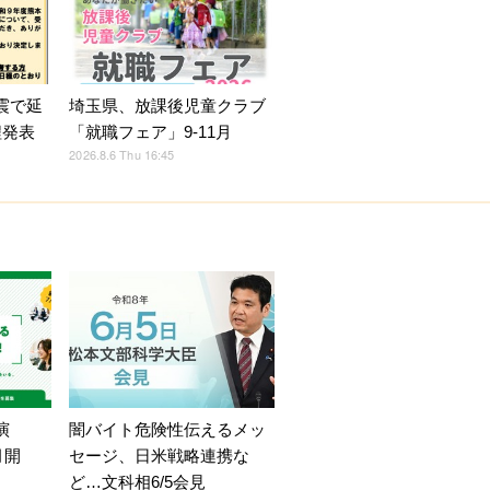
震で延
埼玉県、放課後児童クラブ
程発表
「就職フェア」9-11月
2026.8.6 Thu 16:45
演
闇バイト危険性伝えるメッ
月開
セージ、日米戦略連携な
ど…文科相6/5会見