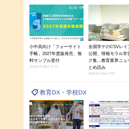
小中高向け「フォーサイト
全国学テのCSVレイ
手帳」2027年度版発売、無
公開、情報モラル学
料サンプル受付
ク集…教育業界ニュ
2026.8.5 Wed 17:15
とめ読み
2026.8.3 Mon 5:55
教育DX・学校DX