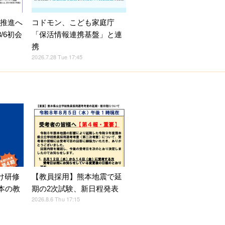
X推進へ
コドモン、こども家庭庁
/6初会
「保活情報連携基盤」と連
携
2026.7.28 Tue 17:45
け研修
【教員採用】熊本地震で延
本の教
期の2次試験、新日程発表
2026.8.6 Thu 17:15