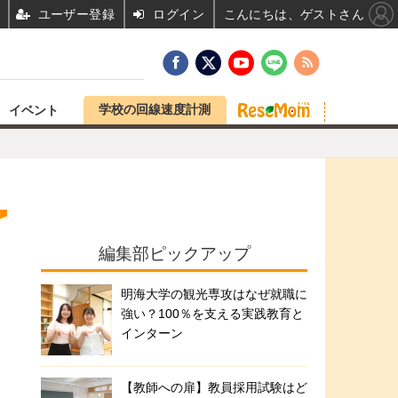
ユーザー登録
ログイン
こんにちは、ゲストさん
学校の回線速度計測
イベント
編集部ピックアップ
明海大学の観光専攻はなぜ就職に
強い？100％を支える実践教育と
インターン
【教師への扉】教員採用試験はど