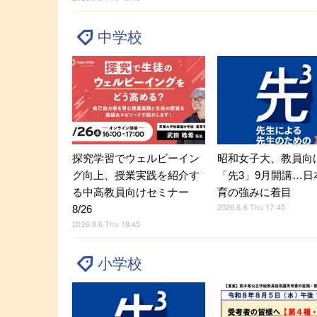
中学校
探究学習でウェルビーイン
昭和女子大、教員向
グ向上、授業実践を紹介す
「先3」9月開講…日
る中高教員向けセミナー
育の強みに着目
2026.8.6 Thu 17:45
8/26
2026.8.6 Thu 18:45
小学校