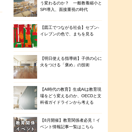
う変わるのか？ 一般教養縮小と
SPI導入、面接重視の時代
【図工でつながる社会】セブン‐
イレブンの色で、まちを見る
【明日使える指導術】子供の心に
火をつける「褒め」の技術
【AI時代の教育】生成AIは教育現
場をどう変えるのか、OECDと文
科省ガイドラインから考える
【8月開催】教育関係者必見！イ
ベント情報記事一覧はこちら