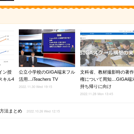
イン授
公立小学校のGIGA端末フル
文科省、教材撮影時の著作
スキル4
活用…iTeachers TV
権について周知…GIGA端
持ち帰りに向け
2022.11.30 Wed 19:15
2022.11.28 Mon 13:45
方法まとめ
2022.10.26 Wed 12:15