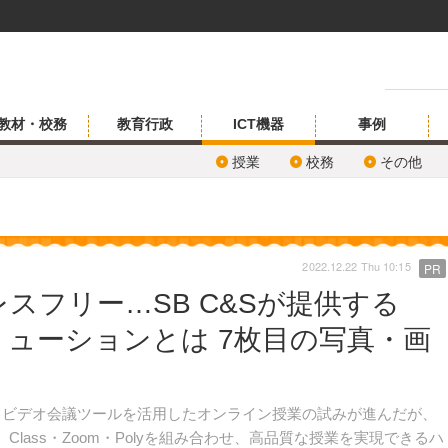
教材・校務
教育行政
ICT機器
事例
授業
校務
その他
2022.12.22 Thu 10:15
PR
スフリー…SB C&Sが提供する
ューションとは 7枚目の写真・画
、ビデオ会議ツールを活用したオンライン授業の試みが進んだが、
lass・Zoom・Polyを組み合わせ、高品質な授業を実現できるハ