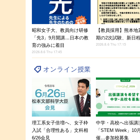
昭和女子大、教員向け研修
【教員採用】熊本地
「先3」9月開講…日本の教
期の2次試験、新日
2026.8.6 Thu 17:15
育の強みに着目
2026.8.6 Thu 17:45
オンライン授業
理工系女子倍増へ、女子枠
中学・高校へ出張講
入試「合理性ある」文科相
「STEM Week」10
6/26会見
催…参加校募集