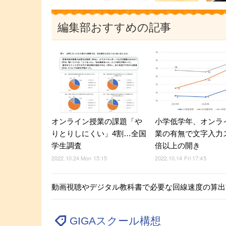
編集部おすすめの記事
小学低学年、オンラ
オンライン授業の課題「や
業の有無で文字入力
りとりしにくい」4割…全国
倍以上の開き
学生調査
2022.10.14 Fri 17:45
2022.10.24 Mon 15:15
動画視聴やデジタル教科書で必要な回線速度の算出
GIGAスクール構想