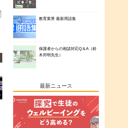
教育業界 最新用語集
保護者からの相談対応Q＆A（鈴
木邦明先生）
最新ニュース