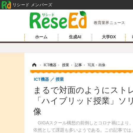
リシード メンバーズ
教育業界ニュース
ホーム
生成AI
大学DX
ホーム
›
ICT機器
›
授業
›
記事
›
写真・画像
ICT機器
授業
まるで対面のようにストレ
「ハイブリッド授業」ソリ
像
GIGAスクール構想の前倒しとコロナ禍により
依然として課題も多いようである。この記事では、C