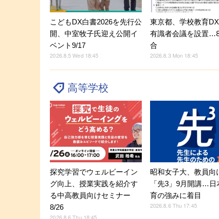
こどもDX白書2026を先行公
東京都、学校教育D
開、中室牧子氏迎え公開イ
有識者会議を設置…8
ベント9/17
合
2026.8.5 Wed 18:45
2026.8.3 Mon 18:45
高等学校
探究学習でウェルビーイン
昭和女子大、教員向
グ向上、授業実践を紹介す
「先3」9月開講…日
る中高教員向けセミナー
育の強みに着目
2026.8.6 Thu 17:45
8/26
2026.8.6 Thu 18:45