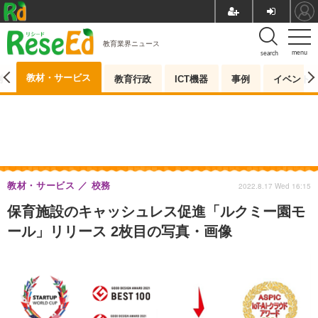
教育業界ニュース
menu
search
教材・サービス
測
教育行政
ICT機器
事例
イベント
教材・サービス
校務
2022.8.17 Wed 16:15
保育施設のキャッシュレス促進「ルクミー園モ
ール」リリース 2枚目の写真・画像