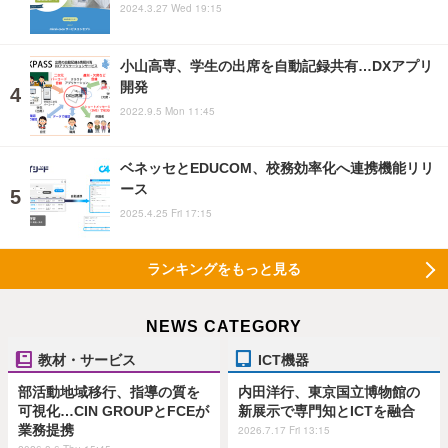
2024.3.27 Wed 19:15
小山高専、学生の出席を自動記録共有…DXアプリ
開発
2022.9.5 Mon 11:45
ベネッセとEDUCOM、校務効率化へ連携機能リリ
ース
2025.4.25 Fri 17:15
ランキングをもっと見る
NEWS CATEGORY
教材・サービス
ICT機器
部活動地域移行、指導の質を
内田洋行、東京国立博物館の
可視化…CIN GROUPとFCEが
新展示で専門知とICTを融合
業務提携
2026.7.17 Fri 13:15