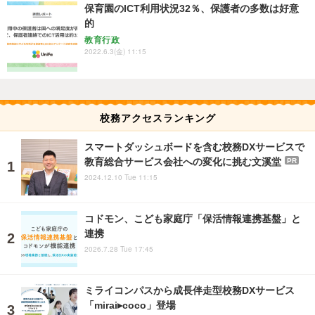
保育園のICT利用状況32％、保護者の多数は好意
的
教育行政
2022.6.3(金) 11:15
校務アクセスランキング
スマートダッシュボードを含む校務DXサービスで
教育総合サービス会社への変化に挑む文溪堂
PR
2024.12.10 Tue 11:15
コドモン、こども家庭庁「保活情報連携基盤」と
連携
2026.7.28 Tue 17:45
ミライコンパスから成長伴走型校務DXサービス
「mirai▸coco」登場