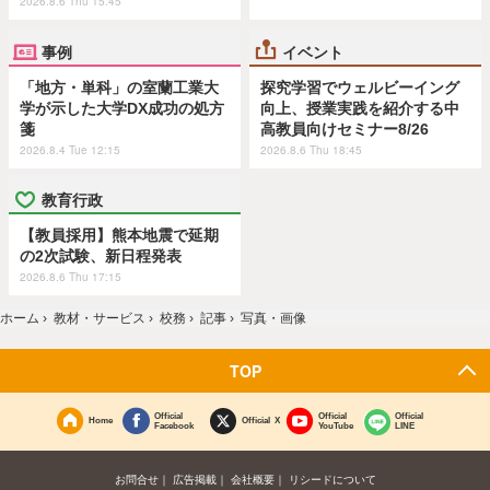
2026.8.6 Thu 15:45
事例
イベント
「地方・単科」の室蘭工業大
探究学習でウェルビーイング
学が示した大学DX成功の処方
向上、授業実践を紹介する中
箋
高教員向けセミナー8/26
2026.8.4 Tue 12:15
2026.8.6 Thu 18:45
教育行政
【教員採用】熊本地震で延期
の2次試験、新日程発表
2026.8.6 Thu 17:15
ホーム
›
教材・サービス
›
校務
›
記事
›
写真・画像
TOP
Official
Official
Official
Home
Official X
Facebook
YouTube
LINE
お問合せ
広告掲載
会社概要
リシードについて