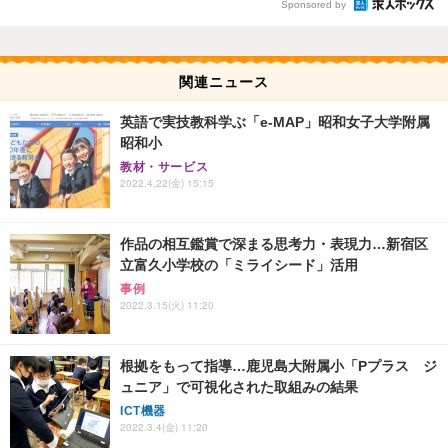
Sponsored by
関連ニュース
英語で実技教科学ぶ「e-MAP」昭和女子大学附属
昭和小
教材・サービス
2022.4.22(金) 15:15
作品の相互鑑賞で深まる思考力・表現力…新宿区
立富久小学校の「ミライシード」活用
事例
2022.3.15(火) 11:20
根拠をもって指導…鹿児島大附属小「Pプラス ジ
ュニア」で可視化された取組みの結果
ICT機器
2022.3.4(金) 11:20