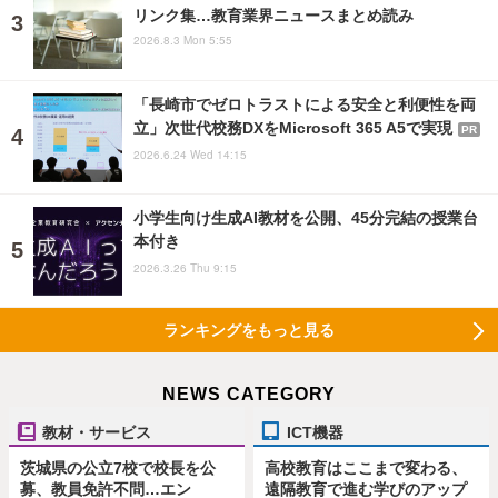
リンク集…教育業界ニュースまとめ読み
2026.8.3 Mon 5:55
「長崎市でゼロトラストによる安全と利便性を両
立」次世代校務DXをMicrosoft 365 A5で実現
PR
2026.6.24 Wed 14:15
小学生向け生成AI教材を公開、45分完結の授業台
本付き
2026.3.26 Thu 9:15
ランキングをもっと見る
NEWS CATEGORY
教材・サービス
ICT機器
茨城県の公立7校で校長を公
高校教育はここまで変わる、
募、教員免許不問…エン
遠隔教育で進む学びのアップ