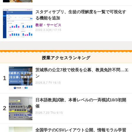
スタディサプリ、生徒の理解度を一覧で可視化す
る機能を追加
教材・サービス
2022.3.3(木) 17:15
授業アクセスランキング
茨城県の公立7校で校長を公募、教員免許不問…エ
ン
2026.8.7 Fri 19:15
日本語教員試験、本番レベルの一斉模試10/3初開
催
2026.7.23 Thu 9:15
全国学テのCSVレイアウト公開、情報モラル学習