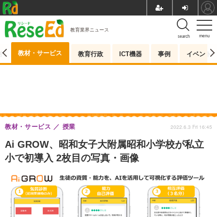
教育業界ニュース
menu
search
教材・サービス
測
教育行政
ICT機器
事例
イベント
教材・サービス
授業
2022.6.3 Fri 16:45
Ai GROW、昭和女子大附属昭和小学校が私立
小で初導入 2枚目の写真・画像