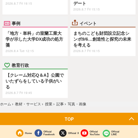
デート
2026.8.7 Fri 19:15
2026.8.7 Fri 15:15
事例
イベント
「地方・単科」の室蘭工業大
まちのこども財団設立記念シ
学が示した大学DX成功の処方
ンポ9/6…創造性と探究の未来
箋
を考える
2026.8.4 Tue 12:15
2026.8.7 Fri 16:15
教育行政
【クレーム対応Q＆A】公園で
いたずらをしている子供がい
る
2026.8.7 Fri 19:45
ホーム
›
教材・サービス
›
授業
›
記事
›
写真・画像
TOP
Official
Official
Official
Home
Official X
Facebook
YouTube
LINE