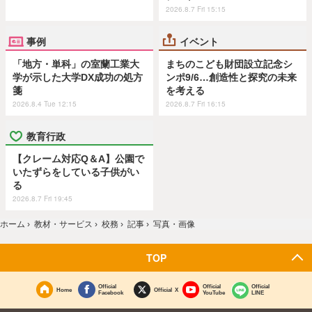
2026.8.7 Fri 15:15
事例
イベント
「地方・単科」の室蘭工業大
まちのこども財団設立記念シ
学が示した大学DX成功の処方
ンポ9/6…創造性と探究の未来
箋
を考える
2026.8.4 Tue 12:15
2026.8.7 Fri 16:15
教育行政
【クレーム対応Q＆A】公園で
いたずらをしている子供がい
る
2026.8.7 Fri 19:45
ホーム
›
教材・サービス
›
校務
›
記事
›
写真・画像
TOP
Official
Official
Official
Home
Official X
Facebook
YouTube
LINE