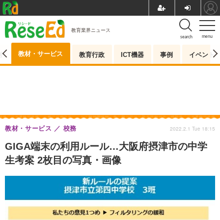
教育業界ニュース
menu
search
教材・サービス
測
教育行政
ICT機器
事例
イベント
教材・サービス
校務
2022.2.1 Tue 18:15
GIGA端末の利用ルール…大阪府摂津市の中学
生考案 2枚目の写真・画像