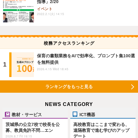
指導」2/20
イベント
2022.2.1(火) 14:15
校務アクセスランキング
保育の書類業務をAIで効率化、プロンプト集100選
を無料提供
2026.4.15 Wed 18:45
ランキングをもっと見る
NEWS CATEGORY
教材・サービス
ICT機器
茨城県の公立7校で校長を公
高校教育はここまで変わる、
募、教員免許不問…エン
遠隔教育で進む学びのアップ
デート
2026.8.7 Fri 19:15