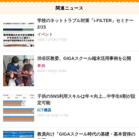
関連ニュース
学校のネットトラブル対策「i-FILTER」セミナー
2/15
イベント
2022.1.27(木) 17:50
渋谷区教委、GIGAスクール端末活用事例を公開
事例
2022.1.25(火) 13:20
子供のSNS利用スキルは年々向上…中学生6割が設
定可能
ICT機器
2021.12.10(金) 11:50
教員向け「GIGAスクール時代の基礎・基本習得の