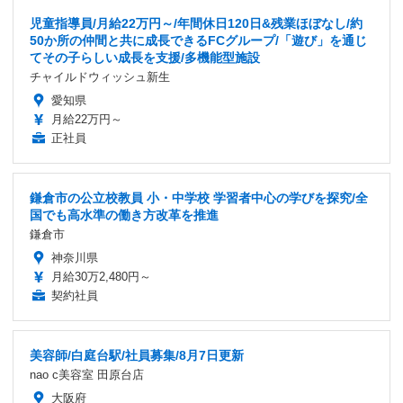
児童指導員/月給22万円～/年間休日120日&残業ほぼなし/約
50か所の仲間と共に成長できるFCグループ/「遊び」を通じ
てその子らしい成長を支援/多機能型施設
チャイルドウィッシュ新生
愛知県
月給22万円～
正社員
鎌倉市の公立校教員 小・中学校 学習者中心の学びを探究/全
国でも高水準の働き方改革を推進
鎌倉市
神奈川県
月給30万2,480円～
契約社員
美容師/白庭台駅/社員募集/8月7日更新
nao c美容室 田原台店
大阪府