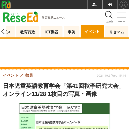
教育業界ニュース
menu
search
イベント
ービス
教育行政
ICT機器
事例
リセマム
イベント
教員
2021.10.6 Wed 15:45
日本児童英語教育学会「第41回秋季研究大会」
オンライン11/28 1枚目の写真・画像