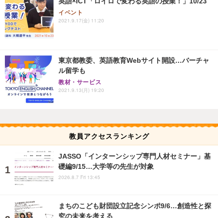
英語×ICT「ロイロで変わる英語の授業！」10/23
イベント
2021.9.17(金) 11:20
東京都教委、英語教育Webサイト開設…バーチャ
ル留学も
教材・サービス
2021.9.13(月) 19:20
教員アクセスランキング
JASSO「インターンシップ専門人材セミナー」基
礎編9/15…大学等の先生が対象
2026.8.7 Fri 13:45
まちのこども財団設立記念シンポ9/6…創造性と探
究の未来を考える