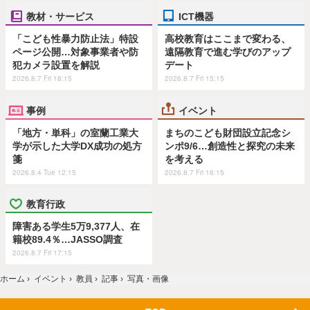
教材・サービス
ICT機器
「こども性暴力防止法」特設
高校教育はここまで変わる、
ページ公開…対象事業者や防
遠隔教育で進む学びのアップ
犯カメラ設置を解説
デート
2026.8.7 Fri 18:15
2026.8.7 Fri 15:15
事例
イベント
「地方・単科」の室蘭工業大
まちのこども財団設立記念シ
学が示した大学DX成功の処方
ンポ9/6…創造性と探究の未来
箋
を考える
2026.8.4 Tue 12:15
2026.8.7 Fri 16:15
教育行政
障害ある学生5万9,377人、在
籍校89.4％…JASSO調査
2026.8.7 Fri 17:15
ホーム
›
イベント
›
教員
›
記事
›
写真・画像