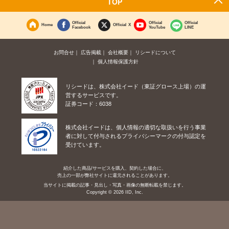
TOP
Official
Official
Official
Home
Official X
Facebook
YouTube
LINE
お問合せ
広告掲載
会社概要
リシードについて
個人情報保護方針
リシードは、株式会社イード（東証グロース上場）の運
営するサービスです。
証券コード：6038
株式会社イードは、個人情報の適切な取扱いを行う事業
者に対して付与されるプライバシーマークの付与認定を
受けています。
紹介した商品/サービスを購入、契約した場合に、
売上の一部が弊社サイトに還元されることがあります。
当サイトに掲載の記事・見出し・写真・画像の無断転載を禁じます。
Copyright © 2026 IID, Inc.