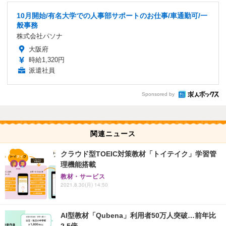
10月開始/有名大学での人事部サポートのお仕事/車通勤可/一
般事務
株式会社パソナ
大阪府
時給1,320円
派遣社員
Sponsored by
関連ニュース
クラウド型TOEIC対策教材「トイテイク」学習管
理機能搭載
教材・サービス
2021.8.30(月) 14:50
AI型教材「Qubena」利用者50万人突破…前年比
2.5倍