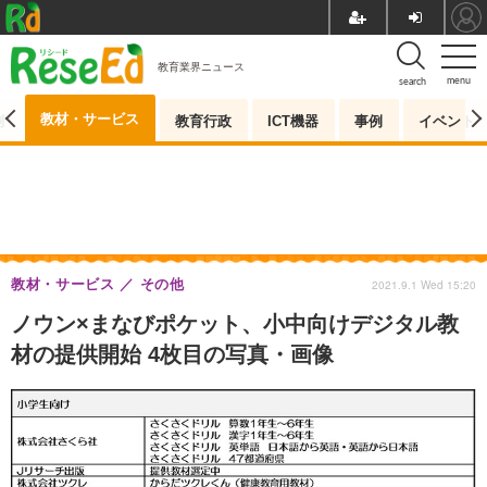
教育業界ニュース
menu
search
教材・サービス
測
教育行政
ICT機器
事例
イベント
教材・サービス
その他
2021.9.1 Wed 15:20
ノウン×まなびポケット、小中向けデジタル教
材の提供開始 4枚目の写真・画像