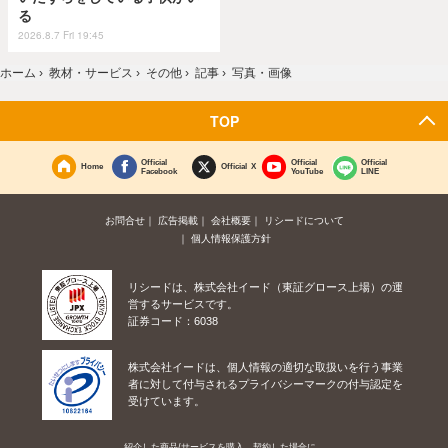
る
2026.8.7 Fri 19:45
ホーム
›
教材・サービス
›
その他
›
記事
›
写真・画像
TOP
Official
Official
Official
Home
Official X
Facebook
YouTube
LINE
お問合せ
広告掲載
会社概要
リシードについて
個人情報保護方針
リシードは、株式会社イード（東証グロース上場）の運
営するサービスです。
証券コード：6038
株式会社イードは、個人情報の適切な取扱いを行う事業
者に対して付与されるプライバシーマークの付与認定を
受けています。
紹介した商品/サービスを購入、契約した場合に、