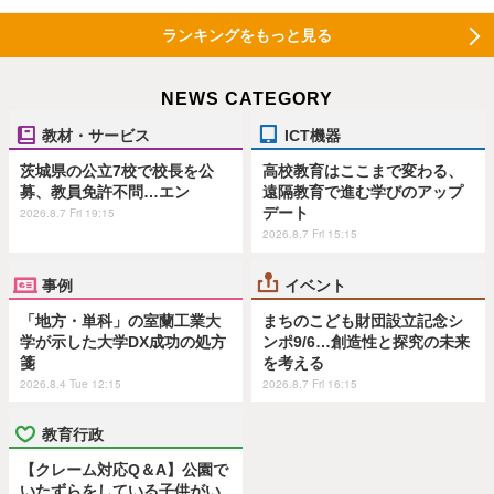
ランキングをもっと見る
NEWS CATEGORY
教材・サービス
ICT機器
茨城県の公立7校で校長を公
高校教育はここまで変わる、
募、教員免許不問…エン
遠隔教育で進む学びのアップ
デート
2026.8.7 Fri 19:15
2026.8.7 Fri 15:15
事例
イベント
「地方・単科」の室蘭工業大
まちのこども財団設立記念シ
学が示した大学DX成功の処方
ンポ9/6…創造性と探究の未来
箋
を考える
2026.8.4 Tue 12:15
2026.8.7 Fri 16:15
教育行政
【クレーム対応Q＆A】公園で
いたずらをしている子供がい