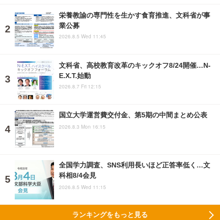
栄養教諭の専門性を生かす食育推進、文科省が事
業公募
2026.8.5 Wed 11:45
文科省、高校教育改革のキックオフ8/24開催…N-
E.X.T.始動
2026.8.7 Fri 12:15
国立大学運営費交付金、第5期の中間まとめ公表
2026.8.3 Mon 16:15
全国学力調査、SNS利用長いほど正答率低く…文
科相8/4会見
2026.8.5 Wed 11:15
ランキングをもっと見る