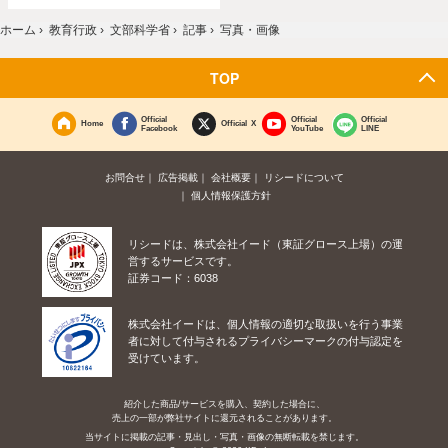
ホーム
›
教育行政
›
文部科学省
›
記事
›
写真・画像
TOP
Official
Official
Official
Home
Official X
Facebook
YouTube
LINE
お問合せ
広告掲載
会社概要
リシードについて
個人情報保護方針
リシードは、株式会社イード（東証グロース上場）の運
営するサービスです。
証券コード：6038
株式会社イードは、個人情報の適切な取扱いを行う事業
者に対して付与されるプライバシーマークの付与認定を
受けています。
紹介した商品/サービスを購入、契約した場合に、
売上の一部が弊社サイトに還元されることがあります。
当サイトに掲載の記事・見出し・写真・画像の無断転載を禁じます。