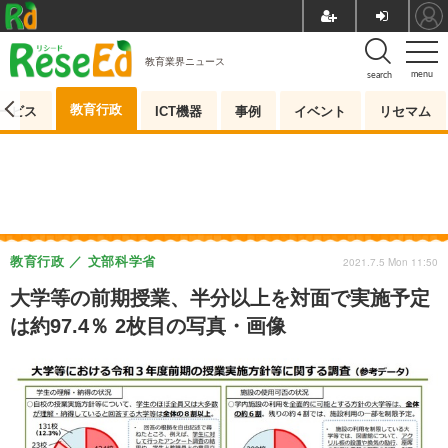
教育業界ニュース
menu
search
教育行政
ービス
ICT機器
事例
イベント
リセマム
教育行政
文部科学省
2021.7.5 Mon 11:50
大学等の前期授業、半分以上を対面で実施予定
は約97.4％ 2枚目の写真・画像