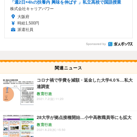
「週2日×4hの扶養内 興味を伸ばす 」私立高校で国語授業
株式会社キャリアパワー
大阪府
時給1,500円
派遣社員
Sponsored by
関連ニュース
コロナ禍で学費を減額・返金した大学4.0％…私大
連調査
教育行政
2021.7.2(金) 11:20
28大学が拠点接種開始…小中高教職員等にも拡大
教育行政
2021.6.23(水) 15:50