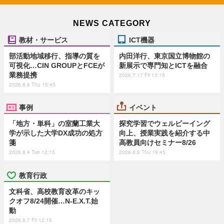
NEWS CATEGORY
教材・サービス
ICT機器
部活動地域移行、指導の質を
内田洋行、東京国立博物館の
可視化…CIN GROUPとFCEが
新展示で専門知とICTを融合
業務提携
2026.7.17 Fri 13:15
2026.8.6 Thu 15:45
事例
イベント
「地方・単科」の室蘭工業大
探究学習でウェルビーイング
学が示した大学DX成功の処方
向上、授業実践を紹介する中
箋
高教員向けセミナー8/26
2026.8.4 Tue 12:15
2026.8.6 Thu 18:45
教育行政
文科省、高校教育改革のキッ
クオフ8/24開催…N-E.X.T.始
動
2026.8.7 Fri 12:15