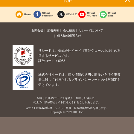
TOP
Official
Official
Official
Home
Official X
Facebook
YouTube
LINE
お問合せ
広告掲載
会社概要
リシードについて
個人情報保護方針
リシードは、株式会社イード（東証グロース上場）の運
営するサービスです。
証券コード：6038
株式会社イードは、個人情報の適切な取扱いを行う事業
者に対して付与されるプライバシーマークの付与認定を
受けています。
紹介した商品/サービスを購入、契約した場合に、
売上の一部が弊社サイトに還元されることがあります。
当サイトに掲載の記事・見出し・写真・画像の無断転載を禁じます。
Copyright © 2026 IID, Inc.