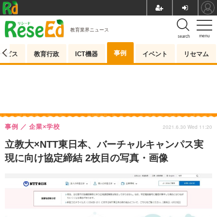
教育業界ニュース
menu
search
事例
ービス
教育行政
ICT機器
イベント
リセマム
事例
企業×学校
2021.6.30 Wed 11:20
立教大×NTT東日本、バーチャルキャンパス実
現に向け協定締結 2枚目の写真・画像