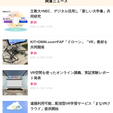
関連ニュース
立教大×NEC、デジタル活用し「新しい大学像」共
同研究
事例
2021.3.4(木) 13:50
KIT×DMM.com×FAP「ドローン」「VR」教材を
共同開発
事例
2021.3.4(木) 15:50
VR空間を使ったオンライン講義、実証実験レポー
ト発表
事例
2021.4.7(水) 13:50
遠隔利用可能…配信型VR学習サービス「まなVRク
ラウド」提供開始