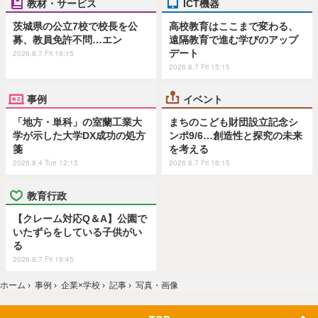
教材・サービス
ICT機器
茨城県の公立7校で校長を公
高校教育はここまで変わる、
募、教員免許不問…エン
遠隔教育で進む学びのアップ
デート
2026.8.7 Fri 19:15
2026.8.7 Fri 15:15
事例
イベント
「地方・単科」の室蘭工業大
まちのこども財団設立記念シ
学が示した大学DX成功の処方
ンポ9/6…創造性と探究の未来
箋
を考える
2026.8.4 Tue 12:15
2026.8.7 Fri 16:15
教育行政
【クレーム対応Q＆A】公園で
いたずらをしている子供がい
る
2026.8.7 Fri 19:45
ホーム
›
事例
›
企業×学校
›
記事
›
写真・画像