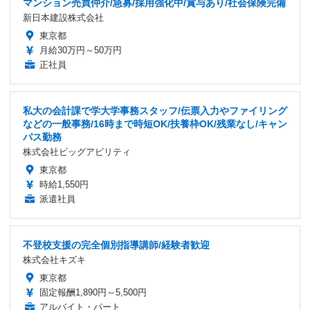
マンション売買仲介/急募/採用強化中/賞与あり/社会保険完備
新日本建設株式会社
東京都
月給30万円～50万円
正社員
私大の会計課で学大学事務スタッフ/伝票入力やファイリング
などの一般事務/16時まで時短OK/扶養枠OK/残業なし/キャン
パス勤務
株式会社ビッグアビリティ
東京都
時給1,550円
派遣社員
不登校支援の完全個別指導講師/経験者歓迎
株式会社キズキ
東京都
固定報酬1,890円～5,500円
アルバイト・パート