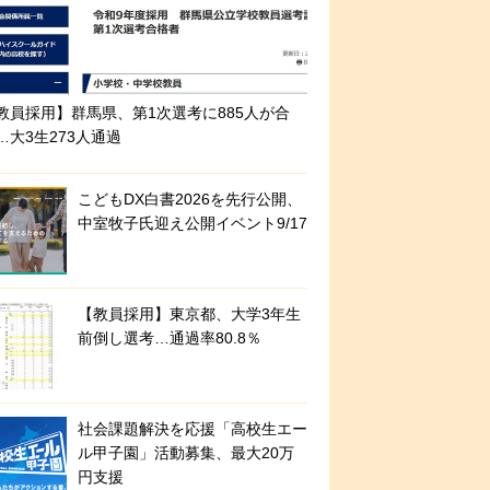
教員採用】群馬県、第1次選考に885人が合
…大3生273人通過
こどもDX白書2026を先行公開、
中室牧子氏迎え公開イベント9/17
【教員採用】東京都、大学3年生
前倒し選考…通過率80.8％
社会課題解決を応援「高校生エー
ル甲子園」活動募集、最大20万
円支援