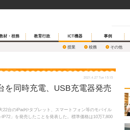
教材・校務
教育行政
ICT機器
事例
授業
校務
その他
2021.4.27 Tue 15:15
台を同時充電、USB充電器発売
大22台のiPadやタブレット、スマートフォン等のモバイル
IP72」を発売したことを発表した。標準価格は10万7,800