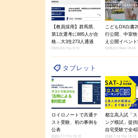
【教員採用】群馬県、
こどもDX白書2
第1次選考に885人が合
行公開、中室牧
格…大3生273人通過
え公開イベント9
2026.8.6 Thu 9:15
2026.8.5 Wed 18:45
タブレット
ロイロノートで共通テ
都立高入試「ス
スト受験、初の事例を
ング模試」提供
公表
自宅受験で全4
2026.7.17 Fri 15:15
2026.7.16 Thu 10:15