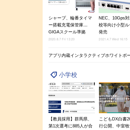
シャープ、輪番タイマ
NEC、10Gps
ー搭載充電保管庫…
校等向け小型ル
GIGAスクール準拠
発売
2020.8.7 Fri 13:20
2021.4.7 Wed 16:15
アプリ内蔵インタラクティブホワイトボード
小学校
【教員採用】群馬県、
こどもDX白書2
第1次選考に885人が合
行公開、中室牧