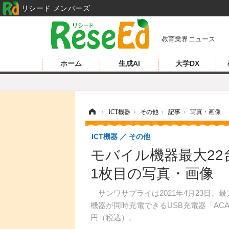
リシード メンバーズ
教育業界ニュース
ホーム
生成AI
大学DX
ホーム
›
ICT機器
›
その他
›
記事
›
写真・画像
ICT機器
その他
モバイル機器最大22
1枚目の写真・画像
サンワサプライは2021年4月23日、最
機器が同時充電できるUSB充電器「ACA-
円（税込）。