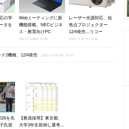
対応の学
Webミーティングに新
レーザー光源対応、短
ータを
機能搭載、NECビジネ
焦点プロジェクター
ス・教育向けPC
12/4発売…リコー
2021.2.3 Wed 12:50
2020.11.27 Fri 12:50
2機種、12/4発売
2020.11.26 Thu 13:15
026を先
【教員採用】東京都、
子氏迎
大学3年生前倒し選考…