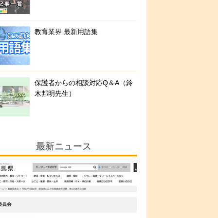
教育業界 最新用語集
保護者からの相談対応Q＆A（鈴
木邦明先生）
最新ニュース