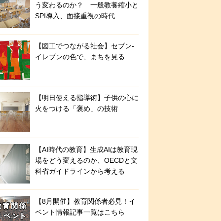
う変わるのか？ 一般教養縮小と
SPI導入、面接重視の時代
【図工でつながる社会】セブン‐
イレブンの色で、まちを見る
【明日使える指導術】子供の心に
火をつける「褒め」の技術
【AI時代の教育】生成AIは教育現
場をどう変えるのか、OECDと文
科省ガイドラインから考える
【8月開催】教育関係者必見！イ
ベント情報記事一覧はこちら