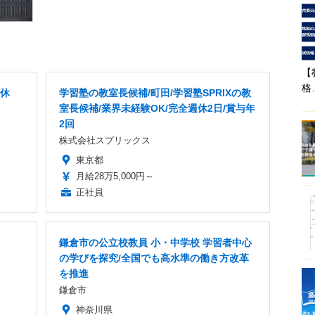
【
格
年休
学習塾の教室長候補/町田/学習塾SPRIXの教
室長候補/業界未経験OK/完全週休2日/賞与年
2回
株式会社スプリックス
東京都
月給28万5,000円～
正社員
鎌倉市の公立校教員 小・中学校 学習者中心
の学びを探究/全国でも高水準の働き方改革
を推進
鎌倉市
神奈川県