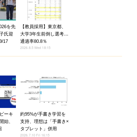
026を先
【教員採用】東京都、
子氏迎
大学3年生前倒し選考…
/17
通過率80.8％
2026.8.5 Wed 18:15
ピーキ
約95%が手書き学習を
開始、
支持、理想は「手書き×
回
タブレット」併用
2026.7.10 Fri 16:15