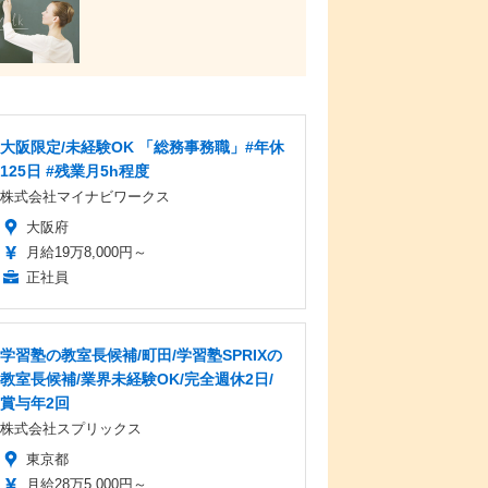
大阪限定/未経験OK 「総務事務職」#年休
125日 #残業月5h程度
株式会社マイナビワークス
大阪府
月給19万8,000円～
正社員
学習塾の教室長候補/町田/学習塾SPRIXの
教室長候補/業界未経験OK/完全週休2日/
賞与年2回
株式会社スプリックス
東京都
月給28万5,000円～