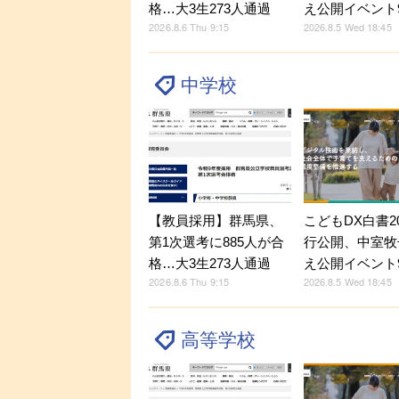
格…大3生273人通過
え公開イベント9
2026.8.6 Thu 9:15
2026.8.5 Wed 18:45
中学校
【教員採用】群馬県、
こどもDX白書2
第1次選考に885人が合
行公開、中室牧
格…大3生273人通過
え公開イベント9
2026.8.6 Thu 9:15
2026.8.5 Wed 18:45
高等学校