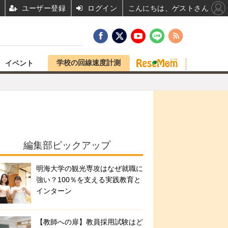
ユーザー登録
ログイン
こんにちは、ゲストさん
学校の回線速度計測
イベント
編集部ピックアップ
明海大学の観光専攻はなぜ就職に
強い？100％を支える実践教育と
インターン
【教師への扉】教員採用試験はど