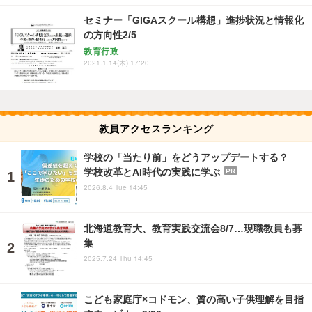
セミナー「GIGAスクール構想」進捗状況と情報化
の方向性2/5
教育行政
2021.1.14(木) 17:20
教員アクセスランキング
学校の「当たり前」をどうアップデートする？
学校改革とAI時代の実践に学ぶ
PR
2026.8.4 Tue 14:45
北海道教育大、教育実践交流会8/7…現職教員も募
集
2025.7.24 Thu 14:45
こども家庭庁×コドモン、質の高い子供理解を目指