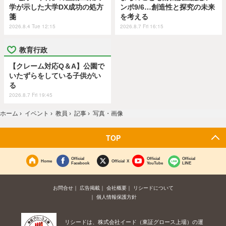
学が示した大学DX成功の処方
ンポ9/6…創造性と探究の未来
箋
を考える
2026.8.4 Tue 12:15
2026.8.7 Fri 16:15
教育行政
【クレーム対応Q＆A】公園で
いたずらをしている子供がい
る
2026.8.7 Fri 19:45
ホーム
›
イベント
›
教員
›
記事
›
写真・画像
TOP
Official
Official
Official
Home
Official X
Facebook
YouTube
LINE
お問合せ
広告掲載
会社概要
リシードについて
個人情報保護方針
リシードは、株式会社イード（東証グロース上場）の運