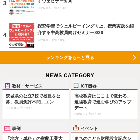
すウェビナー9/30
2025.9.12 Fri 15:45
探究学習でウェルビーイング向上、授業実践を紹
介する中高教員向けセミナー8/26
2026.8.6 Thu 18:45
ランキングをもっと見る
NEWS CATEGORY
教材・サービス
ICT機器
茨城県の公立7校で校長を公
高校教育はここまで変わる、
募、教員免許不問…エン
遠隔教育で進む学びのアップ
デート
2026.8.7 Fri 19:15
2026.8.7 Fri 15:15
事例
イベント
「地方・単科」の室蘭工業大
まちのこども財団設立記念シ