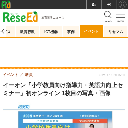
教育業界ニュース
menu
search
イベント
ービス
教育行政
ICT機器
事例
リセマム
イベント
教員
2021.1.15 Fri 15:50
イーオン「小学教員向け指導力・英語力向上セ
ミナー」初オンライン 1枚目の写真・画像