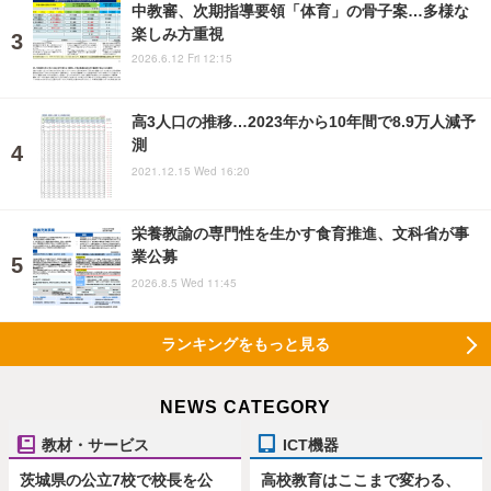
中教審、次期指導要領「体育」の骨子案…多様な
楽しみ方重視
2026.6.12 Fri 12:15
高3人口の推移…2023年から10年間で8.9万人減予
測
2021.12.15 Wed 16:20
栄養教諭の専門性を生かす食育推進、文科省が事
業公募
2026.8.5 Wed 11:45
ランキングをもっと見る
NEWS CATEGORY
教材・サービス
ICT機器
茨城県の公立7校で校長を公
高校教育はここまで変わる、