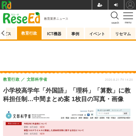
教育業界ニュース
menu
search
教育行政
ービス
ICT機器
事例
イベント
リセマム
教育行政
文部科学省
2020.8.21 Fri 14:20
小学校高学年「外国語」「理科」「算数」に教
科担任制…中間まとめ案 1枚目の写真・画像