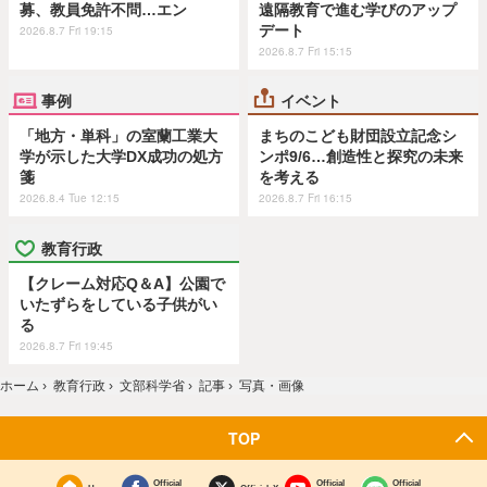
募、教員免許不問…エン
遠隔教育で進む学びのアップ
デート
2026.8.7 Fri 19:15
2026.8.7 Fri 15:15
事例
イベント
「地方・単科」の室蘭工業大
まちのこども財団設立記念シ
学が示した大学DX成功の処方
ンポ9/6…創造性と探究の未来
箋
を考える
2026.8.4 Tue 12:15
2026.8.7 Fri 16:15
教育行政
【クレーム対応Q＆A】公園で
いたずらをしている子供がい
る
2026.8.7 Fri 19:45
ホーム
›
教育行政
›
文部科学省
›
記事
›
写真・画像
TOP
Official
Official
Official