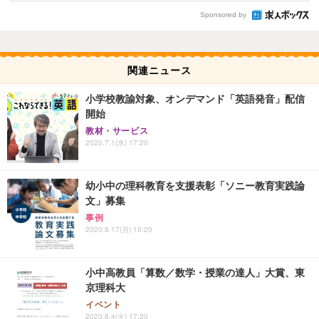
Sponsored by
関連ニュース
小学校教諭対象、オンデマンド「英語発音」配信
開始
教材・サービス
2020.7.1(水) 17:20
幼小中の理科教育を支援表彰「ソニー教育実践論
文」募集
事例
2020.8.17(月) 10:20
小中高教員「算数／数学・授業の達人」大賞、東
京理科大
イベント
2020.8.4(火) 17:20