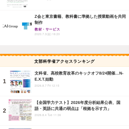
Z会と東京書籍、教科書に準拠した授業動画を共同
制作
教材・サービス
2020.7.3(金) 16:20
文部科学省アクセスランキング
文科省、高校教育改革のキックオフ8/24開催…N-
E.X.T.始動
2026.8.7 Fri 12:15
【全国学力テスト】2026年度分析結果公表、国
語・英語に共通の弱点は「根拠を示す力」
2026.8.4 Tue 11:36