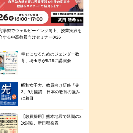
究学習でウェルビーイング向上、授業実践を
介する中高教員向けセミナー8/26
幸せになるためのジェンダー教
育、埼玉県が9/19に講演会
昭和女子大、教員向け研修「先
3」9月開講…日本の教育の強み
に着目
【教員採用】熊本地震で延期の2
次試験、新日程発表