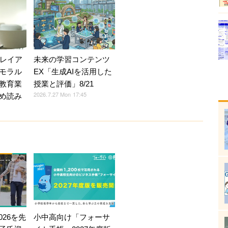
Vレイア
未来の学習コンテンツ
モラル
EX「生成AIを活用した
教育業
授業と評価」8/21
2026.7.27 Mon 17:45
め読み
026を先
小中高向け「フォーサ