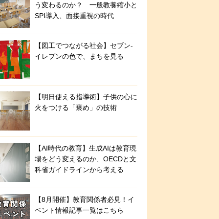
う変わるのか？ 一般教養縮小と
SPI導入、面接重視の時代
【図工でつながる社会】セブン‐
イレブンの色で、まちを見る
【明日使える指導術】子供の心に
火をつける「褒め」の技術
【AI時代の教育】生成AIは教育現
場をどう変えるのか、OECDと文
科省ガイドラインから考える
【8月開催】教育関係者必見！イ
ベント情報記事一覧はこちら