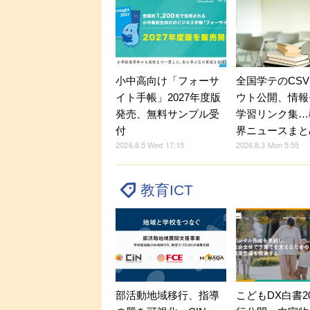
小中高向け「フォーサ
全国学テのCS
イト手帳」2027年度版
ウト公開、情報
発売、無料サンプル受
学習リンク集…
付
界ニュースまと
2026.8.5 Wed 17:15
2026.8.3 Mon 5:55
教育ICT
部活動地域移行、指導
こどもDX白書2