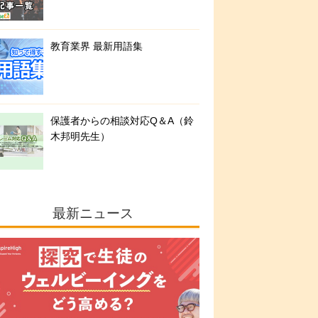
教育業界 最新用語集
保護者からの相談対応Q＆A（鈴
木邦明先生）
最新ニュース