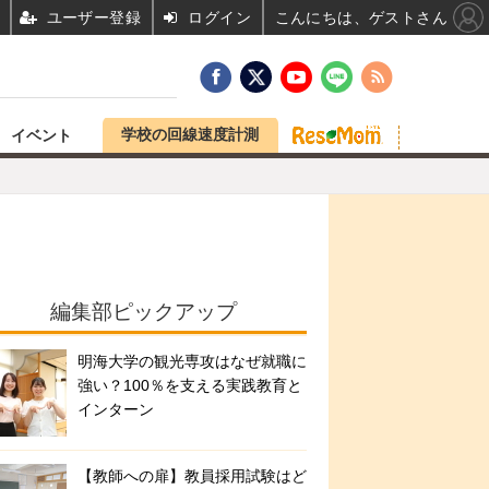
ユーザー登録
ログイン
こんにちは、ゲストさん
学校の回線速度計測
イベント
編集部ピックアップ
明海大学の観光専攻はなぜ就職に
強い？100％を支える実践教育と
インターン
【教師への扉】教員採用試験はど