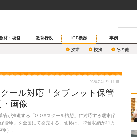
教材・校務
教育行政
ICT機器
事例
授業
校務
その他
2020.7.31 Fri 14:15
スクール対応「タブレット保管
真・画像
学省が推進する「GIGAスクール構想」に対応する端末保
保管庫」を全国にて発売する。価格は、22台収納が11万
も税別）。