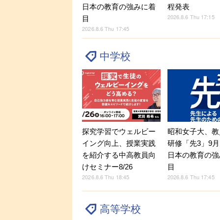
日本の教育の強みに着
程発表
2026.8.6 Thu 17:15
目
2026.8.6 Thu 17:45
中学校
探究学習でウェルビー
昭和女子大、教
イング向上、授業実践
研修「先3」9
を紹介する中高教員向
日本の教育の強
けセミナー8/26
目
2026.8.6 Thu 18:45
2026.8.6 Thu 17:45
高等学校