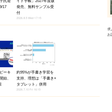
子氏迎
イト手帳」2027年度版
/17
発売、無料サンプル受
付
2026.8.5 Wed 17:15
求
お
ピーキ
約95%が手書き学習を
開始、
支持、理想は「手書き×
回
タブレット」併用
2026.7.10 Fri 16:15