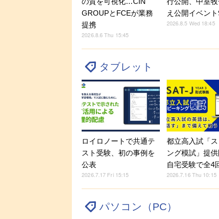
の質を可視化…CIN
行公開、中室牧
GROUPとFCEが業務
え公開イベント9
2026.8.5 Wed 18:45
提携
2026.8.6 Thu 15:45
タブレット
ロイロノートで共通テ
都立高入試「ス
スト受験、初の事例を
ング模試」提供
公表
自宅受験で全4
2026.7.17 Fri 15:15
2026.7.16 Thu 10:15
パソコン（PC）