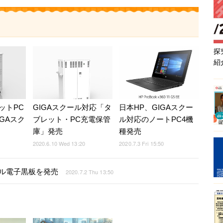
探
紹
ットPC
GIGAスクール対応「タ
日本HP、GIGAスクー
GAスク
ブレット・PC充電保管
ル対応のノートPC4機
庫」発売
種発売
2020.6.10 Wed 13:20
2020.7.3 Fri 15:50
デル電子黒板を発売
2020.7.2 Thu 13:50