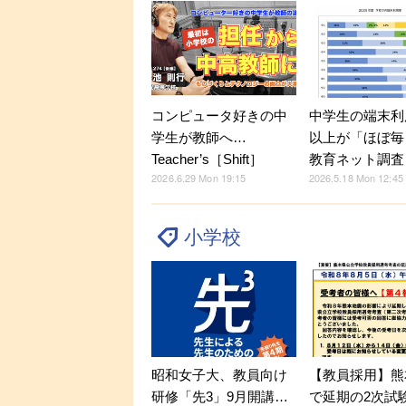
コンピュータ好きの中
中学生の端末利
学生が教師へ…
以上が「ほぼ毎
Teacher’s［Shift］
教育ネット調査
2026.6.29 Mon 19:15
2026.5.18 Mon 12:45
小学校
昭和女子大、教員向け
【教員採用】熊
研修「先3」9月開講…
で延期の2次試