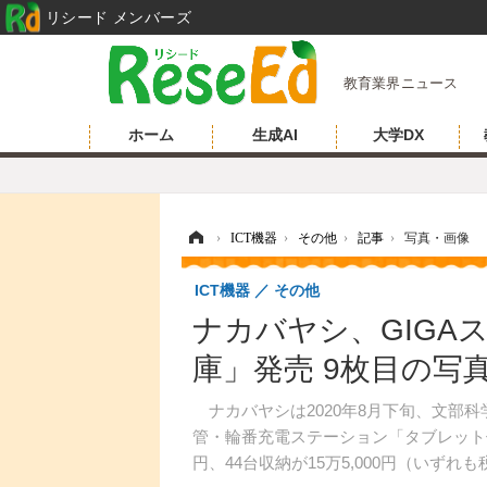
リシード メンバーズ
教育業界ニュース
ホーム
生成AI
大学DX
ホーム
›
ICT機器
›
その他
›
記事
›
写真・画像
ICT機器
その他
ナカバヤシ、GIGA
庫」発売 9枚目の写
ナカバヤシは2020年8月下旬、文部科
管・輪番充電ステーション「タブレット
円、44台収納が15万5,000円（いずれ