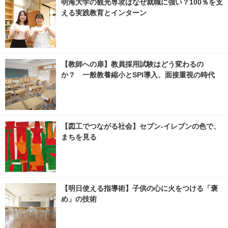
明海大学の観光専攻はなぜ就職に強い？100％を支
える実践教育とインターン
【教師への扉】教員採用試験はどう変わるの
か？ 一般教養縮小とSPI導入、面接重視の時代
【図工でつながる社会】セブン‐イレブンの色で、
まちを見る
【明日使える指導術】子供の心に火をつける「褒
め」の技術