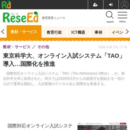
教育業界ニュース
menu
search
教材・サービス
測
教育行政
ICT機器
事例
イベント
教材・サービス
その他
2026.5.28 Thu 17:15
東京科学大、オンライン入試システム「TAO」
導入…国際化を推進
国際対応オンライン入試システム「TAO（The Admissions Office）」が、東
京科学大学に採用された。同大では2026年5月から出願受付を開始する一部の
入試で運用を開始し、入試業務のデジタル化と国際化を推進する。
国際対応オンライン入試システ