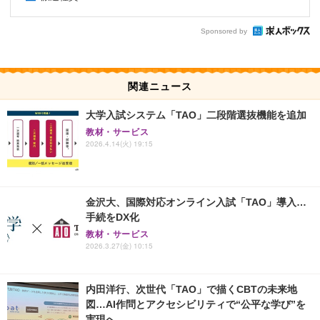
Sponsored by
関連ニュース
大学入試システム「TAO」二段階選抜機能を追加
教材・サービス
2026.4.14(火) 19:15
金沢大、国際対応オンライン入試「TAO」導入…
手続をDX化
教材・サービス
2026.3.27(金) 10:15
内田洋行、次世代「TAO」で描くCBTの未来地
図…AI作問とアクセシビリティで“公平な学び”を
実現へ