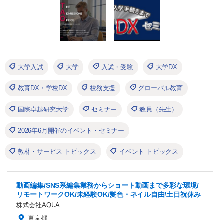
大学入試
大学
入試・受験
大学DX
教育DX・学校DX
校務支援
グローバル教育
国際卓越研究大学
セミナー
教員（先生）
2026年6月開催のイベント・セミナー
教材・サービス トピックス
イベント トピックス
動画編集/SNS系編集業務からショート動画まで多彩な環境/
リモートワークOK/未経験OK/髪色・ネイル自由/土日祝休み
株式会社AQUA
東京都