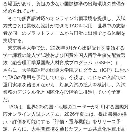
る場面があり、負担の少ない国際標準の出願環境の整備が
求められていた。
そこで多言語対応のオンライン出願環境を提供し、入試
方式ごとに柔軟な設計ができるTAOを採用。世界中の志願
者が同一のプラットフォームから円滑に出願できる体制を
実現する。
東京科学大学では、2026年5月から出願受付を開始する
学士課程の編入学試験および国費外国人留学生優先配置選
抜（融合理工学系国際人材育成プログラム（GSEP））、
さらに、大学院課程の国際大学院プログラム（IGP）におい
てTAOの運用を予定している。今後は、これらの入試での
運用実績を踏まえながら、対象入試の拡大を検討し、入試
業務のデジタル化と国際化を段階的に推進していく予定
だ。
TAOは、世界205の国・地域のユーザーが利用する国際対
応オンライン入試システム。2026年夏には、提出書類の採
点・評価を可能にする「評価・選考機能」をリリース予
定。さらに、大学間連携を通じたフォーム共通化や運用高