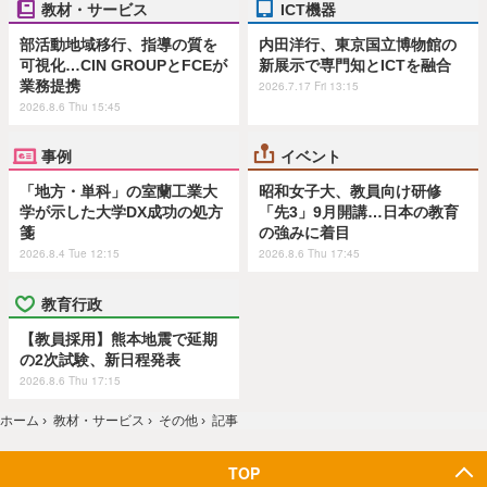
教材・サービス
ICT機器
部活動地域移行、指導の質を
内田洋行、東京国立博物館の
可視化…CIN GROUPとFCEが
新展示で専門知とICTを融合
業務提携
2026.7.17 Fri 13:15
2026.8.6 Thu 15:45
事例
イベント
「地方・単科」の室蘭工業大
昭和女子大、教員向け研修
学が示した大学DX成功の処方
「先3」9月開講…日本の教育
箋
の強みに着目
2026.8.4 Tue 12:15
2026.8.6 Thu 17:45
教育行政
【教員採用】熊本地震で延期
の2次試験、新日程発表
2026.8.6 Thu 17:15
ホーム
›
教材・サービス
›
その他
›
記事
TOP