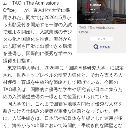
ム「TAO（The Admissions
Office）」が、東京科学大学に採
用された。同大では2026年5月か
ら出願受付を開始する一部の入試
TAO（The Admissions
で運用を開始し、入試業務のデジ
Office）
タル化と国際化を推進。海外から
全 2 枚
の志願者も円滑に出願できる環境
拡大写真
を整備し、国際的に優秀な学生の
獲得を目指す。
東京科学大学は、2026年に「国際卓越研究大学」に認定
され、世界トップレベルの研究力強化と、それを支える人
材獲得・育成を中核的な戦略として掲げている。今回の
TAO導入は、国際的に優秀な学生や研究者が日本に集うた
めの入試基盤整備の一環として位置付けられている。
同大学では、これまで国籍や地域を問わず優秀な人材を
惹きつける仕組みの構築が重要な課題となっていた。特
に、入試手続きは、日本語や紙媒体を前提とした運用が多
く、海外からの出願において時間的・手続き的な障壁とな