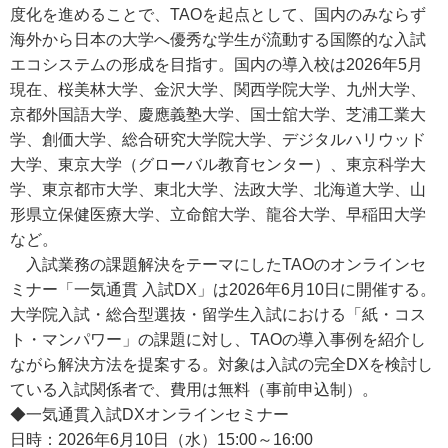
度化を進めることで、TAOを起点として、国内のみならず
海外から日本の大学へ優秀な学生が流動する国際的な入試
エコシステムの形成を目指す。国内の導入校は2026年5月
現在、桜美林大学、金沢大学、関西学院大学、九州大学、
京都外国語大学、慶應義塾大学、国士舘大学、芝浦工業大
学、創価大学、総合研究大学院大学、デジタルハリウッド
大学、東京大学（グローバル教育センター）、東京科学大
学、東京都市大学、東北大学、法政大学、北海道大学、山
形県立保健医療大学、立命館大学、龍谷大学、早稲田大学
など。
入試業務の課題解決をテーマにしたTAOのオンラインセ
ミナー「一気通貫 入試DX」は2026年6月10日に開催する。
大学院入試・総合型選抜・留学生入試における「紙・コス
ト・マンパワー」の課題に対し、TAOの導入事例を紹介し
ながら解決方法を提案する。対象は入試の完全DXを検討し
ている入試関係者で、費用は無料（事前申込制）。
◆一気通貫入試DXオンラインセミナー
日時：2026年6月10日（水）15:00～16:00