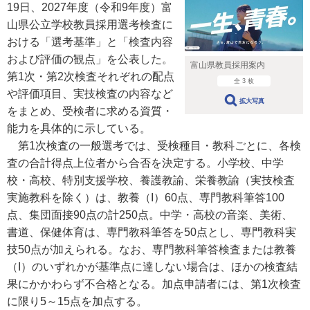
19日、2027年度（令和9年度）富
山県公立学校教員採用選考検査に
おける「選考基準」と「検査内容
および評価の観点」を公表した。
富山県教員採用案内
第1次・第2次検査それぞれの配点
全 3 枚
や評価項目、実技検査の内容など
拡大写真
をまとめ、受検者に求める資質・
能力を具体的に示している。
第1次検査の一般選考では、受検種目・教科ごとに、各検
査の合計得点上位者から合否を決定する。小学校、中学
校・高校、特別支援学校、養護教諭、栄養教諭（実技検査
実施教科を除く）は、教養（I）60点、専門教科筆答100
点、集団面接90点の計250点。中学・高校の音楽、美術、
書道、保健体育は、専門教科筆答を50点とし、専門教科実
技50点が加えられる。なお、専門教科筆答検査または教養
（I）のいずれかが基準点に達しない場合は、ほかの検査結
果にかかわらず不合格となる。加点申請者には、第1次検査
に限り5～15点を加点する。