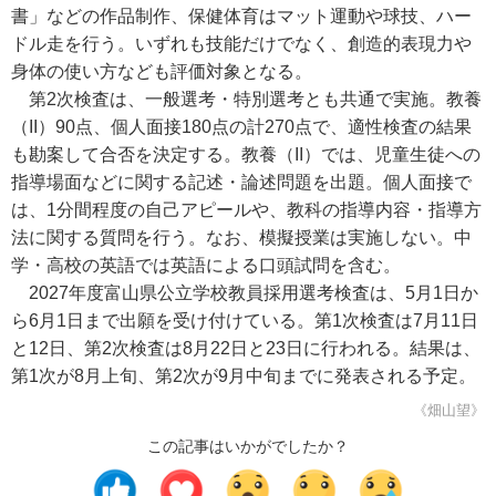
書」などの作品制作、保健体育はマット運動や球技、ハー
ドル走を行う。いずれも技能だけでなく、創造的表現力や
身体の使い方なども評価対象となる。
第2次検査は、一般選考・特別選考とも共通で実施。教養
（II）90点、個人面接180点の計270点で、適性検査の結果
も勘案して合否を決定する。教養（II）では、児童生徒への
指導場面などに関する記述・論述問題を出題。個人面接で
は、1分間程度の自己アピールや、教科の指導内容・指導方
法に関する質問を行う。なお、模擬授業は実施しない。中
学・高校の英語では英語による口頭試問を含む。
2027年度富山県公立学校教員採用選考検査は、5月1日か
ら6月1日まで出願を受け付けている。第1次検査は7月11日
と12日、第2次検査は8月22日と23日に行われる。結果は、
第1次が8月上旬、第2次が9月中旬までに発表される予定。
《畑山望》
この記事はいかがでしたか？