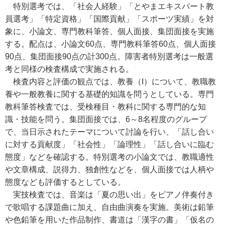
特別選考では、「社会人経験」「とやまエキスパート教
員選考」「特定資格」「国際貢献」「スポーツ実績」を対
象に、小論文、専門教科筆答、個人面接、集団面接を実施
する。配点は、小論文60点、専門教科筆答60点、個人面接
90点、集団面接90点の計300点。障害者特別選考は一般選
考と同様の検査構成で実施される。
検査内容と評価の観点では、教養（I）について、教職教
養や一般教養に関する基礎的知識を問うとしている。専門
教科筆答検査では、受検種目・教科に関する専門的な知
識・技能を問う。集団面接では、6～8名程度のグループ
で、当日示されたテーマについて討論を行い、「話し合い
に対する貢献度」「社会性」「論理性」「話し合いに臨む
態度」などを確認する。特別選考の小論文では、教職適性
や文章構成、説得力、独創性などを、個人面接では人柄や
態度なども評価するとしている。
実技検査では、音楽は「夏の思い出」をピアノ伴奏付き
で歌唱する課題曲に加え、自由曲演奏を実施。美術は鉛筆
や色鉛筆を用いた作品制作、書道は「漢字の書」「仮名の