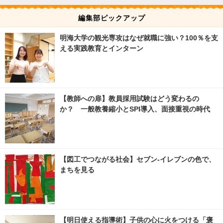
編集部ピックアップ
明海大学の観光専攻はなぜ就職に強い？100％を支
える実践教育とインターン
【教師への扉】教員採用試験はどう変わるの
か？ 一般教養縮小とSPI導入、面接重視の時代
【図工でつながる社会】セブン‐イレブンの色で、
まちを見る
【明日使える指導術】子供の心に火をつける「褒