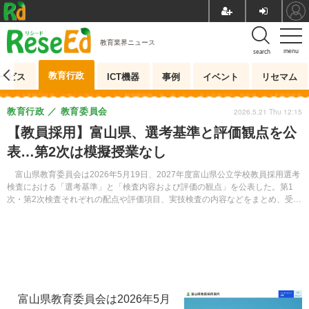
教育業界ニュース
menu
search
教育行政
ービス
ICT機器
事例
イベント
リセマム
教育行政
教育委員会
2026.5.21 Thu 12:15
【教員採用】富山県、選考基準と評価観点を公
表…第2次は模擬授業なし
富山県教育委員会は2026年5月19日、2027年度富山県公立学校教員採用選考
検査における「選考基準」と「検査内容および評価の観点」を公表した。第1
次・第2次検査それぞれの配点や評価項目、実技検査の内容などをまとめ、受検
者に求める資質・能力を具体的に示している。
富山県教育委員会は2026年5月