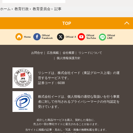
ホーム
›
教育行政
›
教育委員会
›
記事
TOP
Official
Official
Official
Home
Official X
Facebook
YouTube
LINE
お問合せ
広告掲載
会社概要
リシードについて
個人情報保護方針
リシードは、株式会社イード（東証グロース上場）の運
営するサービスです。
証券コード：6038
株式会社イードは、個人情報の適切な取扱いを行う事業
者に対して付与されるプライバシーマークの付与認定を
受けています。
紹介した商品/サービスを購入、契約した場合に、
売上の一部が弊社サイトに還元されることがあります。
当サイトに掲載の記事・見出し・写真・画像の無断転載を禁じます。