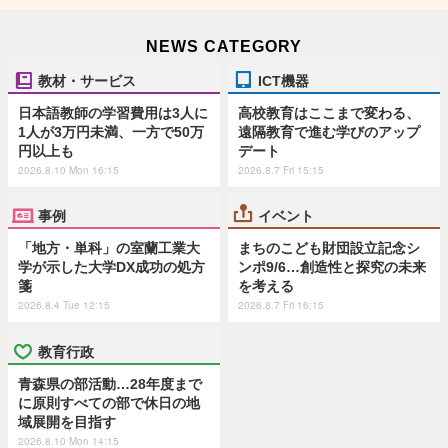
NEWS CATEGORY
教材・サービス
ICT機器
日本語教師の学習費用は3人に
高校教育はここまで変わる、
1人が3万円未満、一方で50万
遠隔教育で進む学びのアップ
円以上も
デート
2026.8.10 Mon 16:15
2026.8.7 Fri 15:15
事例
イベント
「地方・単科」の室蘭工業大
まちのこども財団設立記念シ
学が示した大学DX成功の処方
ンポ9/6…創造性と探究の未来
箋
を考える
2026.8.4 Tue 12:15
2026.8.7 Fri 16:15
教育行政
青森県の部活動…28年度まで
に原則すべての部で休日の地
域展開を目指す
2026.8.10 Mon 14:15