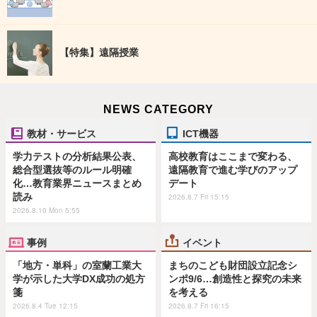
【特集】遠隔授業
NEWS CATEGORY
教材・サービス
ICT機器
学力テストの分析結果公表、
高校教育はここまで変わる、
総合型選抜等のルール明確
遠隔教育で進む学びのアップ
化…教育業界ニュースまとめ
デート
読み
2026.8.7 Fri 15:15
2026.8.10 Mon 5:55
事例
イベント
「地方・単科」の室蘭工業大
まちのこども財団設立記念シ
学が示した大学DX成功の処方
ンポ9/6…創造性と探究の未来
箋
を考える
2026.8.4 Tue 12:15
2026.8.7 Fri 16:15