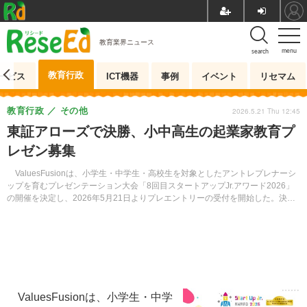
教育業界ニュース
menu
search
教育行政
ービス
ICT機器
事例
イベント
リセマム
教育行政
その他
2026.5.21 Thu 12:45
東証アローズで決勝、小中高生の起業家教育プ
レゼン募集
ValuesFusionは、小学生・中学生・高校生を対象としたアントレプレナーシ
ップを育むプレゼンテーション大会「8回目スタートアップJr.アワード2026」
の開催を決定し、2026年5月21日よりプレエントリーの受付を開始した。決勝
大会は2027年3月6日に東京証券取引所「東証Arrows」で開催される。
ValuesFusionは、小学生・中学