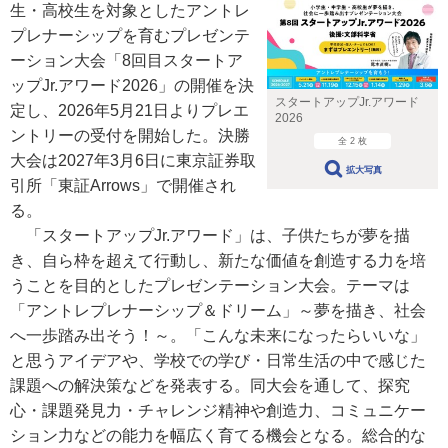
生・高校生を対象としたアントレ
プレナーシップを育むプレゼンテ
ーション大会「8回目スタートア
ップJr.アワード2026」の開催を決
スタートアップJr.アワード
定し、2026年5月21日よりプレエ
2026
ントリーの受付を開始した。決勝
全 2 枚
大会は2027年3月6日に東京証券取
拡大写真
引所「東証Arrows」で開催され
る。
「スタートアップJr.アワード」は、子供たちが夢を描
き、自ら枠を超えて行動し、新たな価値を創造する力を培
うことを目的としたプレゼンテーション大会。テーマは
「アントレプレナーシップ＆ドリーム」～夢を描き、社会
へ一歩踏み出そう！～。「こんな未来になったらいいな」
と思うアイデアや、学校での学び・日常生活の中で感じた
課題への解決策などを発表する。同大会を通して、探究
心・課題発見力・チャレンジ精神や創造力、コミュニケー
ション力などの能力を幅広く育てる機会となる。総合的な