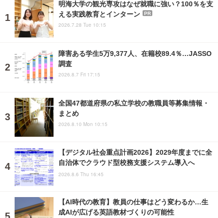
明海大学の観光専攻はなぜ就職に強い？100％を支
える実践教育とインターン
PR
2026.7.28 Tue 10:15
障害ある学生5万9,377人、在籍校89.4％…JASSO
調査
2026.8.7 Fri 17:15
全国47都道府県の私立学校の教職員等募集情報・
まとめ
2026.8.10 Mon 10:15
【デジタル社会重点計画2026】2029年度までに全
自治体でクラウド型校務支援システム導入へ
2026.8.6 Thu 16:45
【AI時代の教育】教員の仕事はどう変わるか…生
成AIが広げる英語教材づくりの可能性