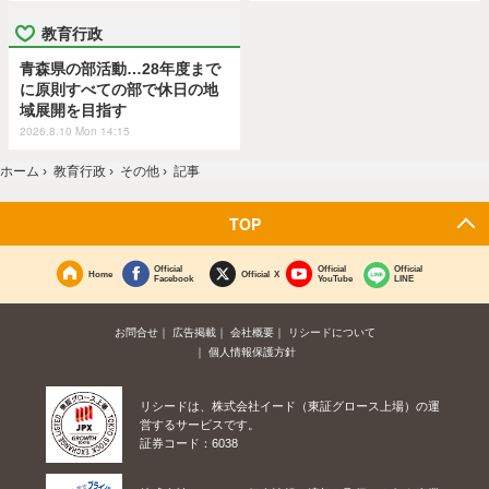
教育行政
青森県の部活動…28年度まで
に原則すべての部で休日の地
域展開を目指す
2026.8.10 Mon 14:15
ホーム
›
教育行政
›
その他
›
記事
TOP
Official
Official
Official
Home
Official X
Facebook
YouTube
LINE
お問合せ
広告掲載
会社概要
リシードについて
個人情報保護方針
リシードは、株式会社イード（東証グロース上場）の運
営するサービスです。
証券コード：6038