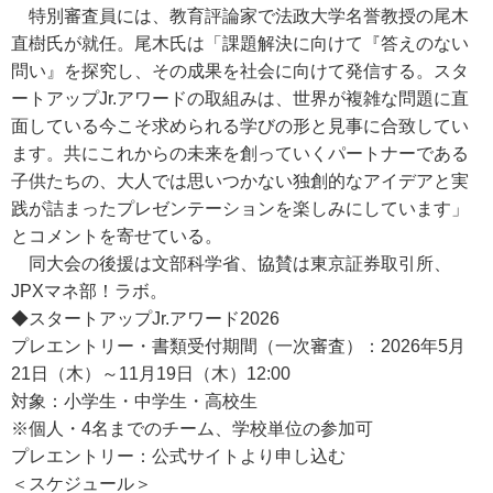
特別審査員には、教育評論家で法政大学名誉教授の尾木
直樹氏が就任。尾木氏は「課題解決に向けて『答えのない
問い』を探究し、その成果を社会に向けて発信する。スタ
ートアップJr.アワードの取組みは、世界が複雑な問題に直
面している今こそ求められる学びの形と見事に合致してい
ます。共にこれからの未来を創っていくパートナーである
子供たちの、大人では思いつかない独創的なアイデアと実
践が詰まったプレゼンテーションを楽しみにしています」
とコメントを寄せている。
同大会の後援は文部科学省、協賛は東京証券取引所、
JPXマネ部！ラボ。
◆スタートアップJr.アワード2026
プレエントリー・書類受付期間（一次審査）：2026年5月
21日（木）～11月19日（木）12:00
対象：小学生・中学生・高校生
※個人・4名までのチーム、学校単位の参加可
プレエントリー：公式サイトより申し込む
＜スケジュール＞