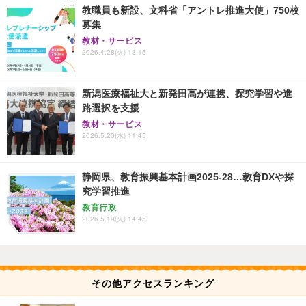
教職員も新設、文科省「アントレ推進大使」750校
募集
教材・サービス
2026.4.28(火) 13:15
新潟医療福祉大と新発田高が連携、探究学習や進
路選択を支援
教材・サービス
2026.5.20(水) 11:45
静岡県、教育振興基本計画2025-28…教育DXや探
究学習推進
教育行政
2026.5.19(火) 14:45
その他アクセスランキング