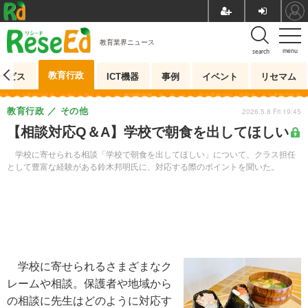
教育業界ニュース
menu
search
教育行政
ービス
ICT機器
事例
イベント
リセマム
教育行政
その他
2026.5.8 Fri 19:45
【相談対応Q＆A】学校で朝食を出してほしい
学校に寄せられる相談「学校で朝食を出してほしい」について、クラス担任
として豊富な経験がある鈴木邦明氏に、対応する際のポイントを聞いた。
学校に寄せられるさまざまなク
レームや相談。保護者や地域から
の相談に先生はどのように対応す