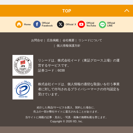
TOP
Official
Official
Official
Home
Official X
Facebook
YouTube
LINE
お問合せ
広告掲載
会社概要
リシードについて
個人情報保護方針
リシードは、株式会社イード（東証グロース上場）の運
営するサービスです。
証券コード：6038
株式会社イードは、個人情報の適切な取扱いを行う事業
者に対して付与されるプライバシーマークの付与認定を
受けています。
紹介した商品/サービスを購入、契約した場合に、
売上の一部が弊社サイトに還元されることがあります。
当サイトに掲載の記事・見出し・写真・画像の無断転載を禁じます。
Copyright © 2026 IID, Inc.