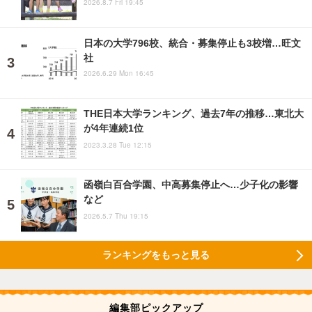
2026.8.7 Fri 19:45
日本の大学796校、統合・募集停止も3校増…旺文
社
2026.6.29 Mon 16:45
THE日本大学ランキング、過去7年の推移…東北大
が4年連続1位
2023.3.28 Tue 12:15
函嶺白百合学園、中高募集停止へ…少子化の影響
など
2026.5.7 Thu 19:15
ランキングをもっと見る
編集部ピックアップ