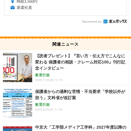
時給1,550円
派遣社員
Sponsored by
関連ニュース
【読者プレゼント】『言い方・伝え方でこんなに
変わる 保護者の相談・クレーム対応100』刊行記
念インタビュー
教育行政
2025.7.25(金) 13:15
保護者からの過剰な苦情・不当要求「学校以外が
担う」文科省が改訂案
教育行政
2025.8.20(水) 11:45
中京大「工学部メディア工学科」2027年度以降の