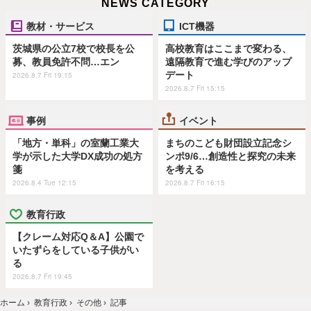
NEWS CATEGORY
教材・サービス
ICT機器
茨城県の公立7校で校長を公
高校教育はここまで変わる、
募、教員免許不問…エン
遠隔教育で進む学びのアップ
デート
2026.8.7 Fri 19:15
2026.8.7 Fri 15:15
事例
イベント
「地方・単科」の室蘭工業大
まちのこども財団設立記念シ
学が示した大学DX成功の処方
ンポ9/6…創造性と探究の未来
箋
を考える
2026.8.4 Tue 12:15
2026.8.7 Fri 16:15
教育行政
【クレーム対応Q＆A】公園で
いたずらをしている子供がい
る
2026.8.7 Fri 19:45
ホーム
›
教育行政
›
その他
›
記事