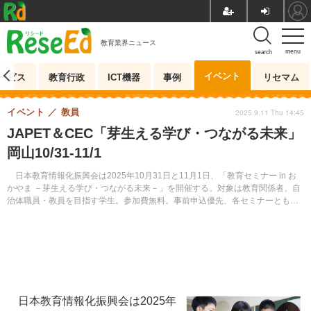
教育業界ニュース
menu
search
イベント
ービス
教育行政
ICT機器
事例
リセマム
イベント
教員
2025.9.11 Thu 14:45
JAPET＆CEC「芽生える学び・つながる未来」
岡山10/31-11/1
日本教育情報化振興会は2025年10月31日と11月1日、「教育セミナー in お
かやま －芽生える学び・つながる未来－」を開催する。対象は教育関係者、自
治体職員・教員を目指す学生。参加費無料。事前申込優先、各セミナーとも定
員になり次第締め切る。
日本教育情報化振興会は2025年