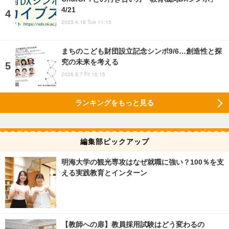
4/21
2023.4.18 Tue 11:15
まちのこども財団設立記念シンポ9/6…創造性と探
究の未来を考える
2026.8.7 Fri 16:15
ランキングをもっと見る
編集部ピックアップ
明海大学の観光専攻はなぜ就職に強い？100％を支
える実践教育とインターン
【教師への扉】教員採用試験はどう変わるの