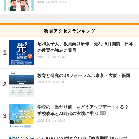
2025.8.27(水) 18:15
教員アクセスランキング
昭和女子大、教員向け研修「先3」9月開講…日本
の教育の強みに着目
2026.8.6 Thu 17:45
教育と研究のDXフォーラム…東京・大阪・福岡
2023.7.7 Fri 16:45
学校の「当たり前」をどうアップデートする？
学校改革とAI時代の実践に学ぶ
PR
2026.8.4 Tue 14:45
ChatGPTとの付き合い方「教育機関DXシンポ」