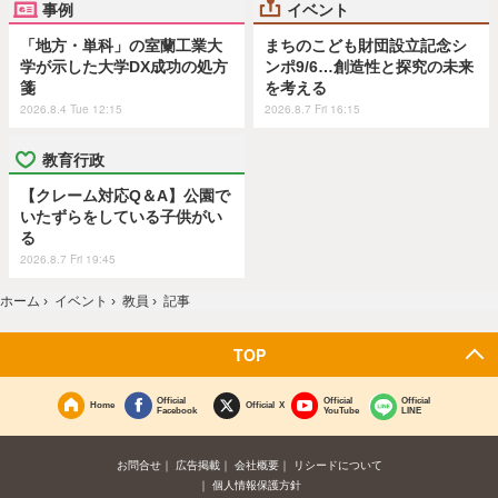
事例
イベント
「地方・単科」の室蘭工業大
まちのこども財団設立記念シ
学が示した大学DX成功の処方
ンポ9/6…創造性と探究の未来
箋
を考える
2026.8.4 Tue 12:15
2026.8.7 Fri 16:15
教育行政
【クレーム対応Q＆A】公園で
いたずらをしている子供がい
る
2026.8.7 Fri 19:45
ホーム
›
イベント
›
教員
›
記事
TOP
Official
Official
Official
Home
Official X
Facebook
YouTube
LINE
お問合せ
広告掲載
会社概要
リシードについて
個人情報保護方針