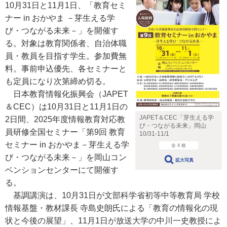
10月31日と11月1日、「教育セミ
ナー in おかやま －芽生える学
び・つながる未来－」を開催す
る。対象は教育関係者、自治体職
員・教員を目指す学生。参加費無
料。事前申込優先、各セミナーと
も定員になり次第締め切る。
日本教育情報化振興会（JAPET
＆CEC）は10月31日と11月1日の
JAPET＆CEC「芽生える学
2日間、2025年度情報教育対応教
び・つながる未来」岡山
員研修全国セミナー「第9回 教育
10/31-11/1
セミナー in おかやま－芽生える学
全 4 枚
び・つながる未来－」を岡山コン
拡大写真
ベンションセンターにて開催す
る。
基調講演は、10月31日が文部科学省初等中等教育局 学校
情報基盤・教材課長 寺島史朗氏による「教育の情報化の現
状と今後の展望」、11月1日が放送大学の中川一史教授によ