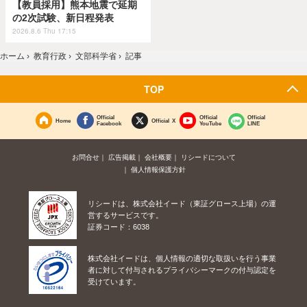
【教員採用】熊本地震で延期
の2次試験、新日程発表
2026.8.6 Thu 17:15
ホーム
›
教育行政
›
文部科学省
›
記事
TOP
Official
Official
Official
Home
Official X
Facebook
YouTube
LINE
お問合せ
広告掲載
会社概要
リシードについて
個人情報保護方針
リシードは、株式会社イード（東証グロース上場）の運
営するサービスです。
証券コード：6038
株式会社イードは、個人情報の適切な取扱いを行う事業
者に対して付与されるプライバシーマークの付与認定を
受けています。