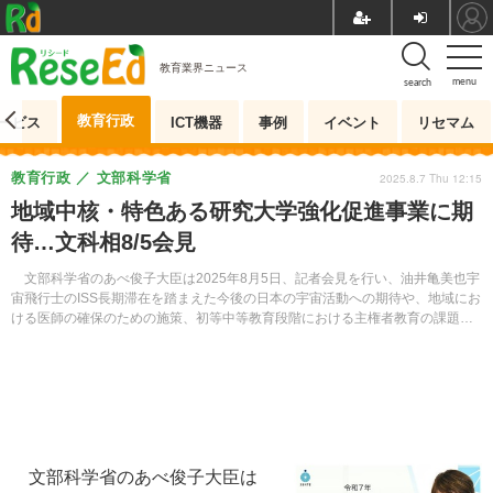
教育業界ニュース
menu
search
教育行政
ービス
ICT機器
事例
イベント
リセマム
教育行政
文部科学省
2025.8.7 Thu 12:15
地域中核・特色ある研究大学強化促進事業に期
待…文科相8/5会見
文部科学省のあべ俊子大臣は2025年8月5日、記者会見を行い、油井亀美也宇
宙飛行士のISS長期滞在を踏まえた今後の日本の宇宙活動への期待や、地域にお
ける医師の確保のための施策、初等中等教育段階における主権者教育の課題お
よび改善方策、地域中核・特色ある研究大学強化促進事業への期待について語
った。
文部科学省のあべ俊子大臣は