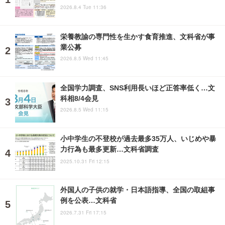
2026.8.4 Tue 11:36
栄養教諭の専門性を生かす食育推進、文科省が事
業公募
2026.8.5 Wed 11:45
全国学力調査、SNS利用長いほど正答率低く…文
科相8/4会見
2026.8.5 Wed 11:15
小中学生の不登校が過去最多35万人、いじめや暴
力行為も最多更新…文科省調査
2025.10.31 Fri 12:15
外国人の子供の就学・日本語指導、全国の取組事
例を公表…文科省
2026.7.31 Fri 17:15