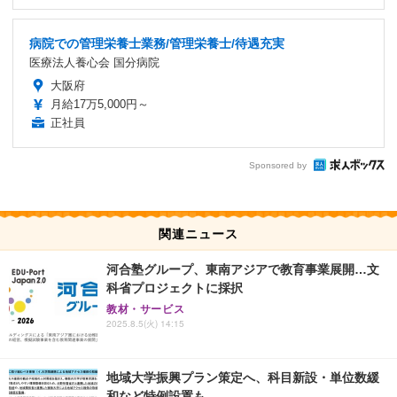
病院での管理栄養士業務/管理栄養士/待遇充実
医療法人養心会 国分病院
大阪府
月給17万5,000円～
正社員
Sponsored by
関連ニュース
河合塾グループ、東南アジアで教育事業展開…文
科省プロジェクトに採択
教材・サービス
2025.8.5(火) 14:15
地域大学振興プラン策定へ、科目新設・単位数緩
和など特例設置も