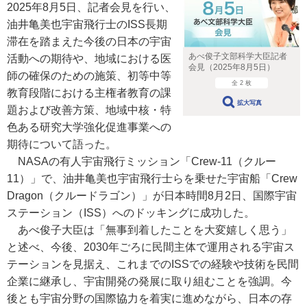
2025年8月5日、記者会見を行い、
油井亀美也宇宙飛行士のISS長期
滞在を踏まえた今後の日本の宇宙
あべ俊子文部科学大臣記者
活動への期待や、地域における医
会見（2025年8月5日）
師の確保のための施策、初等中等
全 2 枚
教育段階における主権者教育の課
拡大写真
題および改善方策、地域中核・特
色ある研究大学強化促進事業への
期待について語った。
NASAの有人宇宙飛行ミッション「Crew-11（クルー
11）」で、油井亀美也宇宙飛行士らを乗せた宇宙船「Crew
Dragon（クルードラゴン）」が日本時間8月2日、国際宇宙
ステーション（ISS）へのドッキングに成功した。
あべ俊子大臣は「無事到着したことを大変嬉しく思う」
と述べ、今後、2030年ごろに民間主体で運用される宇宙ス
テーションを見据え、これまでのISSでの経験や技術を民間
企業に継承し、宇宙開発の発展に取り組むことを強調。今
後とも宇宙分野の国際協力を着実に進めながら、日本の存