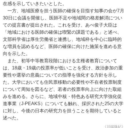
在感を示していきたいとした。
一方、地域医療を担う医師の確保を目指す知事の会が7月
30日に会議を開催し、医師不足や地域間の格差解消につい
ての提言書が提出された。これを受け、あべ俊子大臣は
「地域における医師の確保は喫緊の課題である」と述べ、
文部科学省は厚生労働省と連携し、地域枠を中心に臨時的
な増員を認めるなど、医師の確保に向けた施策を進める意
向を示した。
また、初等中等教育段階における主権者教育について
は、18歳・19歳の投票率が低いことを受け、政治参加の重
要性や選挙の意義についての指導を強化する方針を示し
た。大学においても住民票移動の必要性や不在者投票制度
について周知を図るなど、若者の投票率向上に向けた取組
みを進める。さらに、地域中核・特色ある研究大学強化促
進事業（J-PEAKS）についても触れ、採択された25の大学
に対し、今後の日本の研究力を担うことを期待していると
述べた。
《川端珠紀》