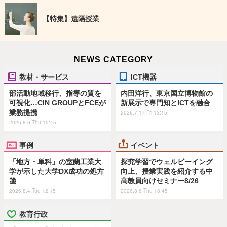
【特集】遠隔授業
NEWS CATEGORY
教材・サービス
ICT機器
部活動地域移行、指導の質を
内田洋行、東京国立博物館の
可視化…CIN GROUPとFCEが
新展示で専門知とICTを融合
業務提携
2026.7.17 Fri 13:15
2026.8.6 Thu 15:45
事例
イベント
「地方・単科」の室蘭工業大
探究学習でウェルビーイング
学が示した大学DX成功の処方
向上、授業実践を紹介する中
箋
高教員向けセミナー8/26
2026.8.4 Tue 12:15
2026.8.6 Thu 18:45
教育行政