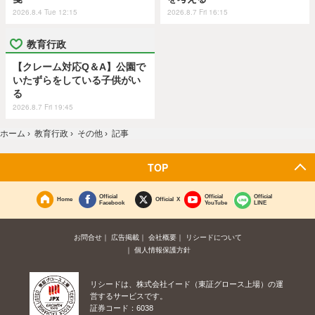
2026.8.4 Tue 12:15
2026.8.7 Fri 16:15
教育行政
【クレーム対応Q＆A】公園で
いたずらをしている子供がい
る
2026.8.7 Fri 19:45
ホーム
›
教育行政
›
その他
›
記事
TOP
Official
Official
Official
Home
Official X
Facebook
YouTube
LINE
お問合せ
広告掲載
会社概要
リシードについて
個人情報保護方針
リシードは、株式会社イード（東証グロース上場）の運
営するサービスです。
証券コード：6038