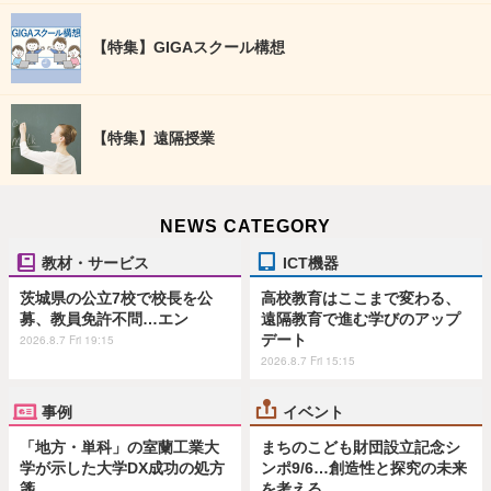
【特集】GIGAスクール構想
【特集】遠隔授業
NEWS CATEGORY
教材・サービス
ICT機器
茨城県の公立7校で校長を公
高校教育はここまで変わる、
募、教員免許不問…エン
遠隔教育で進む学びのアップ
デート
2026.8.7 Fri 19:15
2026.8.7 Fri 15:15
事例
イベント
「地方・単科」の室蘭工業大
まちのこども財団設立記念シ
学が示した大学DX成功の処方
ンポ9/6…創造性と探究の未来
箋
を考える