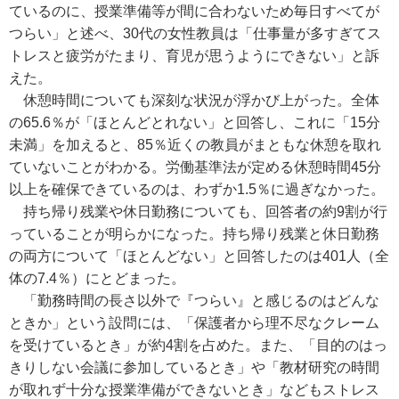
ているのに、授業準備等が間に合わないため毎日すべてが
つらい」と述べ、30代の女性教員は「仕事量が多すぎてス
トレスと疲労がたまり、育児が思うようにできない」と訴
えた。
休憩時間についても深刻な状況が浮かび上がった。全体
の65.6％が「ほとんどとれない」と回答し、これに「15分
未満」を加えると、85％近くの教員がまともな休憩を取れ
ていないことがわかる。労働基準法が定める休憩時間45分
以上を確保できているのは、わずか1.5％に過ぎなかった。
持ち帰り残業や休日勤務についても、回答者の約9割が行
っていることが明らかになった。持ち帰り残業と休日勤務
の両方について「ほとんどない」と回答したのは401人（全
体の7.4％）にとどまった。
「勤務時間の長さ以外で『つらい』と感じるのはどんな
ときか」という設問には、「保護者から理不尽なクレーム
を受けているとき」が約4割を占めた。また、「目的のはっ
きりしない会議に参加しているとき」や「教材研究の時間
が取れず十分な授業準備ができないとき」などもストレス