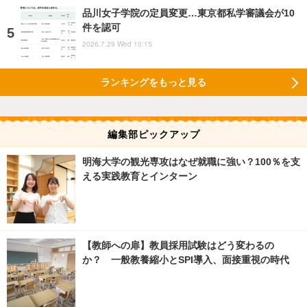
品川女子学院の定員変更…東京都私学審議会が10
件を認可
2026.7.29 Wed 10:15
ランキングをもっと見る
編集部ピックアップ
明海大学の観光専攻はなぜ就職に強い？100％を支
える実践教育とインターン
【教師への扉】教員採用試験はどう変わるの
か？ 一般教養縮小とSPI導入、面接重視の時代