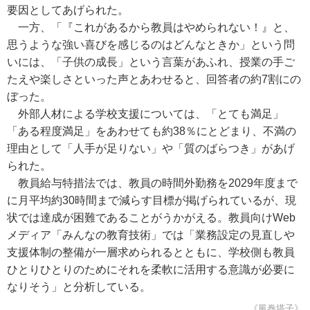
要因としてあげられた。
一方、「『これがあるから教員はやめられない！』と、
思うような強い喜びを感じるのはどんなときか」という問
いには、「子供の成長」という言葉があふれ、授業の手ご
たえや楽しさといった声とあわせると、回答者の約7割にの
ぼった。
外部人材による学校支援については、「とても満足」
「ある程度満足」をあわせても約38％にとどまり、不満の
理由として「人手が足りない」や「質のばらつき」があげ
られた。
教員給与特措法では、教員の時間外勤務を2029年度まで
に月平均約30時間まで減らす目標が掲げられているが、現
状では達成が困難であることがうかがえる。教員向けWeb
メディア「みんなの教育技術」では「業務設定の見直しや
支援体制の整備が一層求められるとともに、学校側も教員
ひとりひとりのためにそれを柔軟に活用する意識が必要に
なりそう」と分析している。
《風巻塔子》