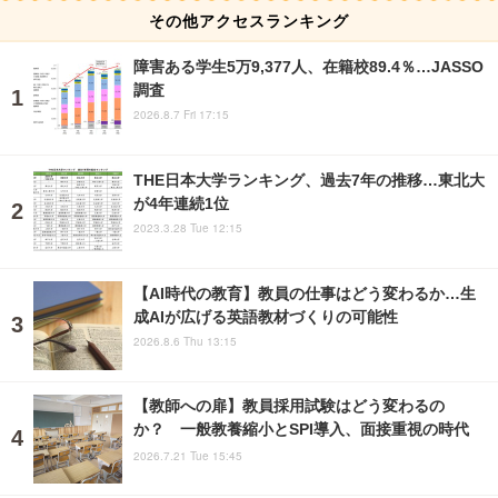
その他アクセスランキング
障害ある学生5万9,377人、在籍校89.4％…JASSO
調査
2026.8.7 Fri 17:15
THE日本大学ランキング、過去7年の推移…東北大
が4年連続1位
2023.3.28 Tue 12:15
【AI時代の教育】教員の仕事はどう変わるか…生
成AIが広げる英語教材づくりの可能性
2026.8.6 Thu 13:15
【教師への扉】教員採用試験はどう変わるの
か？ 一般教養縮小とSPI導入、面接重視の時代
2026.7.21 Tue 15:45