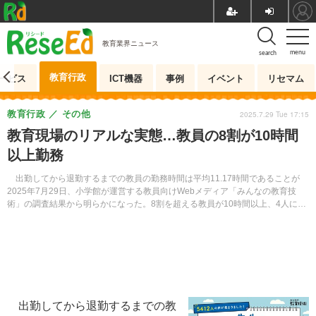
教育業界ニュース
menu
search
教育行政
ービス
ICT機器
事例
イベント
リセマム
教育行政
その他
2025.7.29 Tue 17:15
教育現場のリアルな実態…教員の8割が10時間
以上勤務
出勤してから退勤するまでの教員の勤務時間は平均11.17時間であることが
2025年7月29日、小学館が運営する教員向けWebメディア「みんなの教育技
術」の調査結果から明らかになった。8割を超える教員が10時間以上、4人に1
人が12時間を超えて勤務している状況にあった。
出勤してから退勤するまでの教