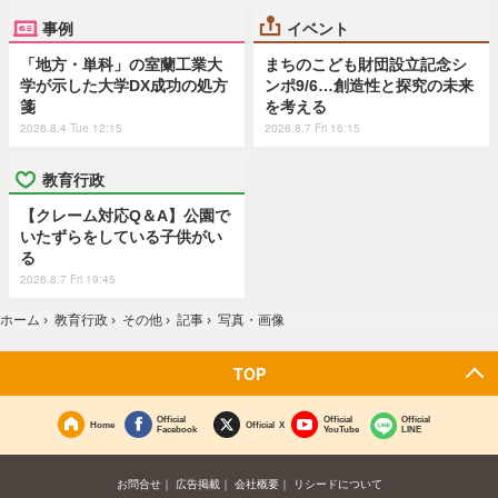
事例
イベント
「地方・単科」の室蘭工業大
まちのこども財団設立記念シ
学が示した大学DX成功の処方
ンポ9/6…創造性と探究の未来
箋
を考える
2026.8.4 Tue 12:15
2026.8.7 Fri 16:15
教育行政
【クレーム対応Q＆A】公園で
いたずらをしている子供がい
る
2026.8.7 Fri 19:45
ホーム
›
教育行政
›
その他
›
記事
›
写真・画像
TOP
Official
Official
Official
Home
Official X
Facebook
YouTube
LINE
お問合せ
広告掲載
会社概要
リシードについて