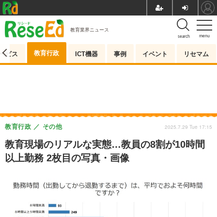
教育業界ニュース
menu
search
教育行政
ービス
ICT機器
事例
イベント
リセマム
教育行政
その他
2025.7.29 Tue 17:15
教育現場のリアルな実態…教員の8割が10時間
以上勤務 2枚目の写真・画像