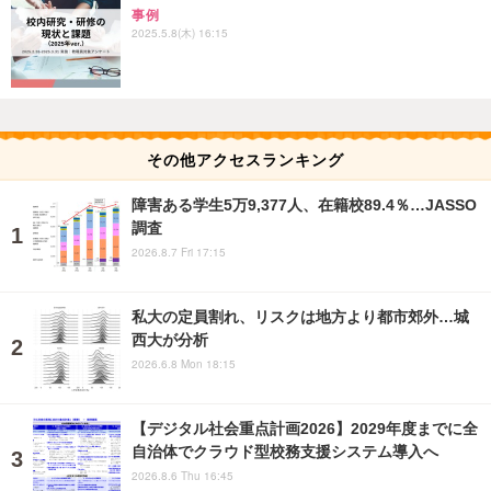
事例
2025.5.8(木) 16:15
その他アクセスランキング
障害ある学生5万9,377人、在籍校89.4％…JASSO
調査
2026.8.7 Fri 17:15
私大の定員割れ、リスクは地方より都市郊外…城
西大が分析
2026.6.8 Mon 18:15
【デジタル社会重点計画2026】2029年度までに全
自治体でクラウド型校務支援システム導入へ
2026.8.6 Thu 16:45