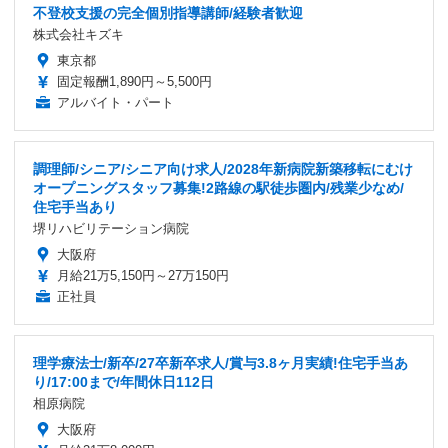
不登校支援の完全個別指導講師/経験者歓迎
株式会社キズキ
東京都
固定報酬1,890円～5,500円
アルバイト・パート
調理師/シニア/シニア向け求人/2028年新病院新築移転にむけ
オープニングスタッフ募集!2路線の駅徒歩圏内/残業少なめ/
住宅手当あり
堺リハビリテーション病院
大阪府
月給21万5,150円～27万150円
正社員
理学療法士/新卒/27卒新卒求人/賞与3.8ヶ月実績!住宅手当あ
り/17:00まで/年間休日112日
相原病院
大阪府