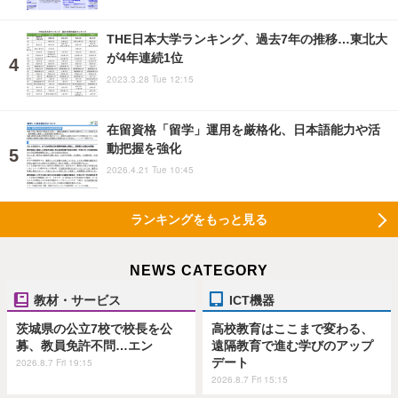
THE日本大学ランキング、過去7年の推移…東北大
が4年連続1位
2023.3.28 Tue 12:15
在留資格「留学」運用を厳格化、日本語能力や活
動把握を強化
2026.4.21 Tue 10:45
ランキングをもっと見る
NEWS CATEGORY
教材・サービス
ICT機器
茨城県の公立7校で校長を公
高校教育はここまで変わる、
募、教員免許不問…エン
遠隔教育で進む学びのアップ
デート
2026.8.7 Fri 19:15
2026.8.7 Fri 15:15