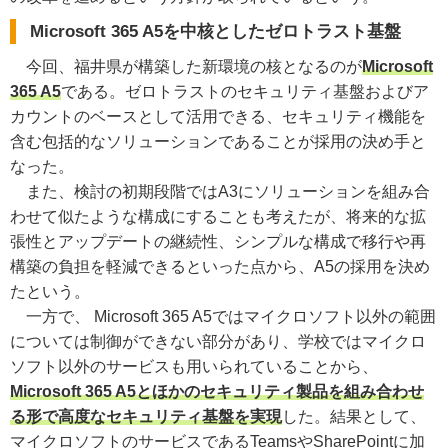
Microsoft 365 A5を中核としたゼロトラスト基盤
今回、福井県が構築した新環境の核となるのが
Microsoft
365 A5
である。ゼロトラストのセキュリティ基盤およびア
カウントのベースとして活用できる、セキュリティ機能を
含む包括的なソリューションであることが採用の決め手と
なった。
また、検討の初期段階ではA3にソリューションを組み合
わせて似たような構成にすることも考えたが、将来的な拡
張性とアップデートの継続性、シンプルな構成で移行や再
構築の負担を軽減できるといった点から、A5の採用を決め
たという。
一方で、 Microsoft 365 A5ではマイクロソフト以外の範囲
については制御ができない部分があり、学校ではマイクロ
ソフト以外のサービスも用いられていることから、
Microsoft 365 A5とほかのセキュリティ製品を組み合わせ
る形で高度なセキュリティ基盤を実現
した。結果として、
マイクロソフトのサービスであるTeamsやSharePointに加