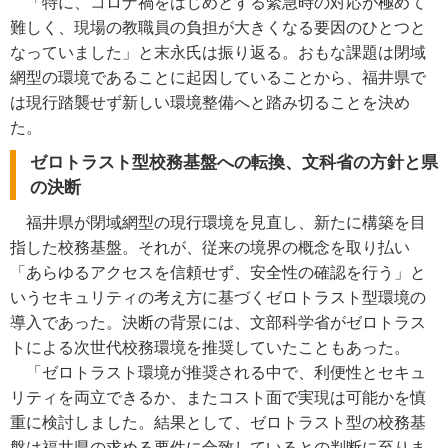
「特に、コロナ禍をはじめとする緊急時の対応が極めて
難しく、現場の教職員の負担が大きくなる要因のひとつと
なっていました」と末永氏は振り返る。おもな課題は閉域
網型の環境であることに起因していることから、福井県で
は現行踏襲せず新しい環境整備へと踏み切ることを決め
た。
ゼロトラスト型校務基盤への転換、文科省の方針と県
の決断
福井県が閉域網型の現行環境を見直し、新たに構築を目
指した校務基盤。それが、従来の境界の概念を取り払い
「あらゆるアクセスを信頼せず、安全性の確認を行う」と
いうセキュリティの考え方に基づくゼロトラスト型環境の
導入であった。決断の背景には、文部科学省がゼロトラス
トによる次世代校務環境を推奨していたこともあった。
「ゼロトラスト環境が推奨される中で、利便性とセキュ
リティを両立できるか、またコスト面で実現は可能かを慎
重に検討しました。結果として、ゼロトラスト型の校務基
盤は福井県の求める要件に合致しているとの判断に至りま