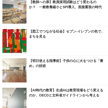
【教師への扉】教員採用試験はどう変わるの
か？ 一般教養縮小とSPI導入、面接重視の時代
【図工でつながる社会】セブン‐イレブンの色で、
まちを見る
【明日使える指導術】子供の心に火をつける「褒
め」の技術
【AI時代の教育】生成AIは教育現場をどう変える
のか、OECDと文科省ガイドラインから考える