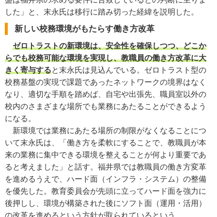
した」と、末永氏は移行に踏み切った経緯を説明した。
新しい校務環境がもたらす働き方改革
ゼロトラストの新環境は、安全性を確保しつつ、どこか
らでも校務可能な環境を実現し、教職員の働き方改革に大
きく寄与する
と末永氏は見込んでいる。ゼロトラスト型の
校務基盤の実現で課題であったネットワークの境界はなく
なり、適切な手順を踏めば、自宅や出張先、職員室以外の
校内のさまざまな場所でも業務にあたることができるよう
になる。
新環境では業務にあたる場所の制限がなくなることにつ
いて末永氏は、「働き方を柔軟にすることで、教職員が本
来の業務に集中できる環境を整えることが何より重要であ
ると考えました」と話す。福井県では教職員の働き方変革
を進めるうえで、ハード面（インフラ・システム）の整備
を優先した。教育委員会が先頭に立ってハード面を強力に
後押しし、環境が構築された後にソフト面（運用・活用）
の改革を進めるという方針が取られているという。