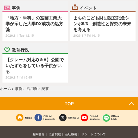
事例
イベント
「地方・単科」の室蘭工業大
まちのこども財団設立記念シ
学が示した大学DX成功の処方
ンポ9/6…創造性と探究の未来
箋
を考える
2026.8.4 Tue 12:15
2026.8.7 Fri 16:15
教育行政
【クレーム対応Q＆A】公園で
いたずらをしている子供がい
る
2026.8.7 Fri 19:45
ホーム
›
事例
›
活用例
›
記事
TOP
Official
Official
Official
Home
Official X
Facebook
YouTube
LINE
お問合せ
広告掲載
会社概要
リシードについて