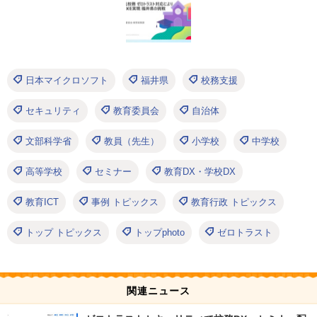
日本マイクロソフト
福井県
校務支援
セキュリティ
教育委員会
自治体
文部科学省
教員（先生）
小学校
中学校
高等学校
セミナー
教育DX・学校DX
教育ICT
事例 トピックス
教育行政 トピックス
トップ トピックス
トップphoto
ゼロトラスト
関連ニュース