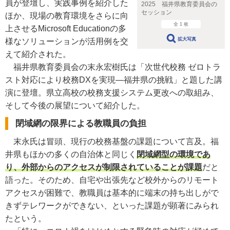
員が登壇し、実践事例を紹介した
2025 福井県教育委員会の
セッション
ほか、現場の教育環境をさらに向
全 1 枚
上させるMicrosoft Educationの多
拡大写真
様なソリューションが活用例を交
えて紹介された。
福井県教育委員会の末永宏樹氏は「次世代校務 ゼロトラ
スト対応により校務DXを実現―福井県の挑戦」と題した講
演に登壇。県立高校の校務支援システム更改への取組み、
そして今後の展望について紹介した。
閉域網の限界による教職員の負担
末永氏は冒頭、現行の校務基盤の課題について言及。福
井県もほかの多くの自治体と同じく
閉域網型の環境であ
り、外部からのアクセスが制限されていることが課題
だと
語った。そのため、自宅や出張先など校外からのリモート
アクセスが困難で、教職員は基本的に端末の持ち出しがで
きずテレワークができない、といった課題が顕著にみられ
たという。