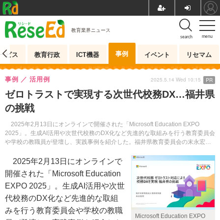
教育業界ニュース
menu
search
事例
ービス
教育行政
ICT機器
イベント
リセマム
事例
活用例
2025.5.14 Wed 10:15
PR
ゼロトラストで実現する次世代校務DX…福井県
の挑戦
2025年2月13日にオンラインで開催された「Microsoft Education EXPO
2025」。生成AI活用や次世代校務のDX化など先進的な取組みを行う教育委員会
や学校の教職員が登壇し、実践事例を紹介した。福井県教育委員会の末永宏樹
氏による「次世代校務 ゼロトラスト対応により校務DXを実現―福井県の挑戦」
をレポートする。
2025年2月13日にオンラインで
開催された「Microsoft Education
EXPO 2025」。生成AI活用や次世
代校務のDX化など先進的な取組
みを行う教育委員会や学校の教職
Microsoft Education EXPO