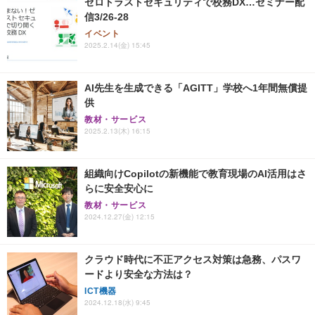
ゼロトラストセキュリティで校務DX…セミナー配
信3/26-28
イベント
2025.2.14(金) 15:45
AI先生を生成できる「AGITT」学校へ1年間無償提
供
教材・サービス
2025.2.13(木) 16:15
組織向けCopilotの新機能で教育現場のAI活用はさ
らに安全安心に
教材・サービス
2024.12.27(金) 12:15
クラウド時代に不正アクセス対策は急務、パスワ
ードより安全な方法は？
ICT機器
2024.12.18(水) 9:45