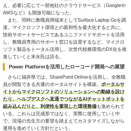
え、必要に応じて一部他社のクラウドサービス（Googleや
AWSなど）も開放可能になった。
また、同時に教職員用端末としてSurface Laptop Goを調
達。マイクロソフト環境との親和性を最大化すると共に、
技術サポートサービスであるユニファイドサポートを活用
し、教職員専用のサポート窓口を設置するなど、マイクロ
ソフト製品をトータル活用し、次世代校務環境のDX化を推
進していくと末永氏は語る。
Power Platformを活用したローコード開発への展望
さらに福井県では、SharePoint Onlineを活用し、全教職
員が閲覧できる共通のポータルサイトを構築。
ポータルサ
イトからマイクロソフトのソリューションへの動線を設け
たり、ヘルプデスクへ直通でつながるAIチャットボットを
組み込んだりと、利便性を重視した環境整備
も進められて
いる。これらは完成形ではなく、実際に使用していく中
で、現場の先生方の要望を踏まえてカスタマイズしながら
運用を進めていく方針だという。