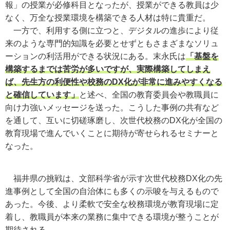
報」の授業が必修科目となったが、授業ができる教員は少
なく、万全な授業環境を構築できる人材は特に貴重だ。
一方で、利用する側に立つと、デジタルの進歩により従
来のような専門的知識を必要とせずともさまざまなソリュ
ーションの利活用ができる状況にある。末永氏は
「基盤を
構築するまでは苦労が多いですが、実際構築してしまえ
ば、先生方の利便性や校務のDX化が非常に進みやすくなる
と確信しています」
と述べ、全国の教育委員会や教職員に
向け力強いメッセージを送った。こうした事例の共有など
を通して、互いに切磋琢磨し、次世代校務のDX化が全国の
教育現場で進んでいくことに期待が寄せられるセミナーと
なった。
福井県の挑戦は、文部科学省が示す次世代校務DX化の先
進事例として全国の自治体にも多くの示唆を与えるもので
あった。今後、より柔軟で安全な校務環境が教育現場に定
着し、教職員が本来の業務に集中できる環境が整うことが
期待される。