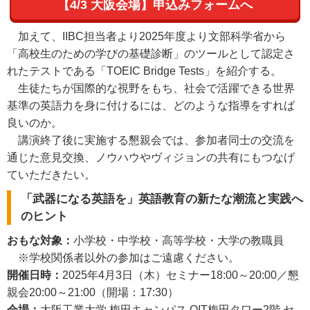
【4/3 大阪会場】申込みフォームへ
加えて、IIBC担当者より2025年度より文部科学省から
「高校生のための学びの基礎診断」のツールとして認定さ
れたテストである「TOEIC Bridge Tests」を紹介する。
生徒たちが国際的な視野をもち、社会で活躍できる世界
基準の英語力を身に付けるには、どのような指導をすれば
良いのか。
講演終了後に実施する懇親会では、参加者同士の交流を
通じた意見交換、ノウハウやヴィジョンの共有にもつなげ
ていただきたい。
「武器になる英語を」英語教育の新たな潮流と実践へ
のヒント
おもな対象：
小学校・中学校・高等学校・大学の教職員
※学校関係者以外の参加はご遠慮ください。
開催日時：
2025年4月3日（木）セミナー18:00～20:00／懇
親会20:00～21:00（開場：17:30）
会場：
大阪工業大学 梅田キャンパス OIT梅田タワー2階 セ