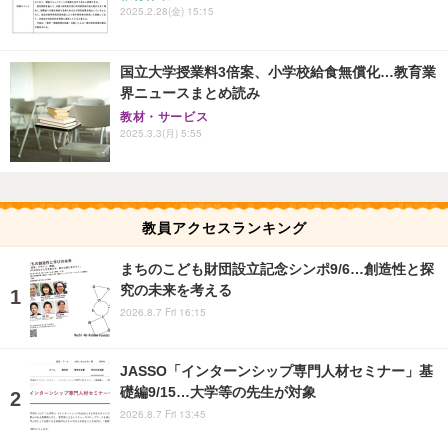
2025.2.28(金) 15:15
国立大学授業料3倍案、小学校給食無償化…教育業
界ニュースまとめ読み
教材・サービス
2025.3.3(月) 5:55
教員アクセスランキング
まちのこども財団設立記念シンポ9/6…創造性と探
究の未来を考える
2026.8.7 Fri 16:15
JASSO「インターンシップ専門人材セミナー」基
礎編9/15…大学等の先生が対象
2026.8.7 Fri 13:45