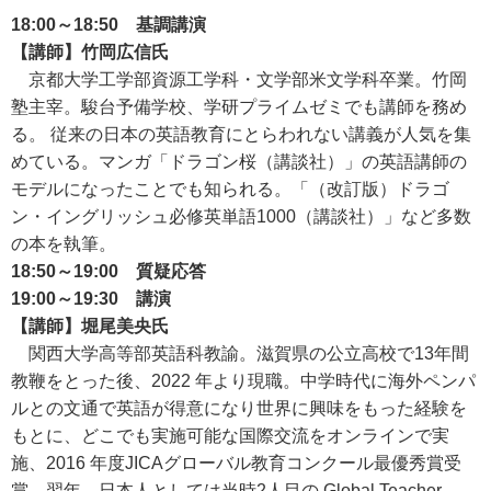
18:00～18:50 基調講演
【講師】竹岡広信氏
京都大学工学部資源工学科・文学部米文学科卒業。竹岡
塾主宰。駿台予備学校、学研プライムゼミでも講師を務め
る。 従来の日本の英語教育にとらわれない講義が人気を集
めている。マンガ「ドラゴン桜（講談社）」の英語講師の
モデルになったことでも知られる。「（改訂版）ドラゴ
ン・イングリッシュ必修英単語1000（講談社）」など多数
の本を執筆。
18:50～19:00 質疑応答
19:00～19:30 講演
【講師】堀尾美央氏
関西大学高等部英語科教諭。滋賀県の公立高校で13年間
教鞭をとった後、2022 年より現職。中学時代に海外ペンパ
ルとの文通で英語が得意になり世界に興味をもった経験を
もとに、どこでも実施可能な国際交流をオンラインで実
施、2016 年度JICAグローバル教育コンクール最優秀賞受
賞。翌年、日本人としては当時2人目の Global Teacher