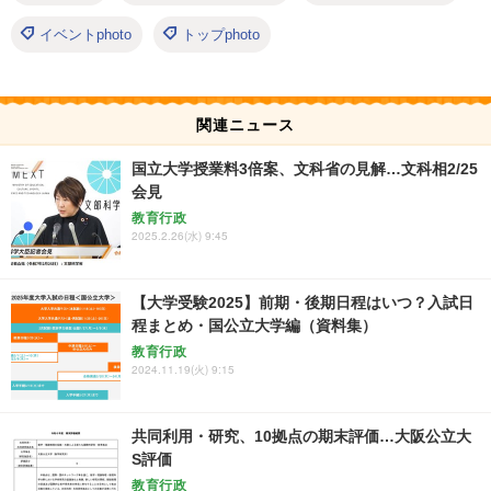
イベントphoto
トップphoto
関連ニュース
国立大学授業料3倍案、文科省の見解…文科相2/25
会見
教育行政
2025.2.26(水) 9:45
【大学受験2025】前期・後期日程はいつ？入試日
程まとめ・国公立大学編（資料集）
教育行政
2024.11.19(火) 9:15
共同利用・研究、10拠点の期末評価…大阪公立大
S評価
教育行政