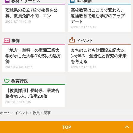
教材・サービス
ICT機器
茨城県の公立7校で校長を公
高校教育はここまで変わる、
募、教員免許不問…エン
遠隔教育で進む学びのアップ
デート
2026.8.7 Fri 19:15
2026.8.7 Fri 15:15
事例
イベント
「地方・単科」の室蘭工業大
まちのこども財団設立記念シ
学が示した大学DX成功の処方
ンポ9/6…創造性と探究の未来
箋
を考える
2026.8.4 Tue 12:15
2026.8.7 Fri 16:15
教育行政
【教員採用】長崎県、最終合
格者495人…倍率2.0倍
2026.8.7 Fri 18:45
ホーム
›
イベント
›
教員
›
記事
TOP