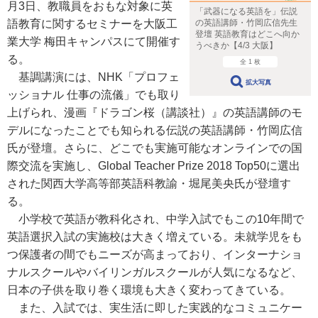
月3日、教職員をおもな対象に英
「武器になる英語を」伝説
の英語講師・竹岡広信先生
語教育に関するセミナーを大阪工
登壇 英語教育はどこへ向か
業大学 梅田キャンパスにて開催す
うべきか【4/3 大阪】
る。
全 1 枚
基調講演には、NHK「プロフェ
拡大写真
ッショナル 仕事の流儀」でも取り
上げられ、漫画『ドラゴン桜（講談社）』の英語講師のモ
デルになったことでも知られる伝説の英語講師・竹岡広信
氏が登壇。さらに、どこでも実施可能なオンラインでの国
際交流を実施し、Global Teacher Prize 2018 Top50に選出
された関西大学高等部英語科教諭・堀尾美央氏が登壇す
る。
小学校で英語が教科化され、中学入試でもこの10年間で
英語選択入試の実施校は大きく増えている。未就学児をも
つ保護者の間でもニーズが高まっており、インターナショ
ナルスクールやバイリンガルスクールが人気になるなど、
日本の子供を取り巻く環境も大きく変わってきている。
また、入試では、実生活に即した実践的なコミュニケー