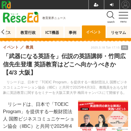
教育業界ニュース
menu
search
イベント
ービス
教育行政
ICT機器
事例
リセマム
イベント
教員
2025.3.18 Tue 17:15
PR
「武器になる英語を」伝説の英語講師・竹岡広
信先生登壇 英語教育はどこへ向かうべきか
【4/3 大阪】
リシードは、日本で「TOEIC Program」を提供する一般財団法人 国際ビジネ
スコミュニケーション協会（IIBC）と共同で2025年4月3日、教職員をおもな対
象に英語教育に関するセミナーを大阪工業大学 梅田キャンパスにて開催する。
リシードは、日本で「TOEIC
Program」を提供する一般財団法
人 国際ビジネスコミュニケーショ
ン協会（IIBC）と共同で2025年4