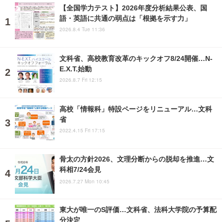
【全国学力テスト】2026年度分析結果公表、国
語・英語に共通の弱点は「根拠を示す力」
2026.8.4 Tue 11:36
文科省、高校教育改革のキックオフ8/24開催…N-
E.X.T.始動
2026.8.7 Fri 12:15
高校「情報科」特設ページをリニューアル…文科
省
2022.4.15 Fri 17:15
骨太の方針2026、文理分断からの脱却を推進…文
科相7/24会見
2026.7.27 Mon 10:45
東大が唯一のS評価…文科省、法科大学院の予算配
分決定