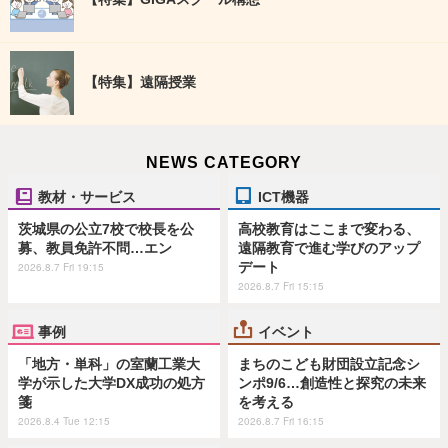
【特集】遠隔授業
NEWS CATEGORY
教材・サービス
ICT機器
茨城県の公立7校で校長を公
高校教育はここまで変わる、
募、教員免許不問…エン
遠隔教育で進む学びのアップ
デート
2026.8.7 Fri 19:15
2026.8.7 Fri 15:15
事例
イベント
「地方・単科」の室蘭工業大
まちのこども財団設立記念シ
学が示した大学DX成功の処方
ンポ9/6…創造性と探究の未来
箋
を考える
2026.8.4 Tue 12:15
2026.8.7 Fri 16:15