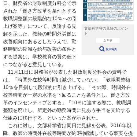
日、財務省の財政制度分科会で示
された「働き方改革を条件とする
教職調整額の段階的な10％への引
上げ案等」について、反論する見
文部科学省の見解のポイン
解を示した。教師の時間外労働は
ト
改善傾向にあるとしたうえで、勤
全 8 枚
務時間の縮減を給与改善の条件と
拡大写真
する提案は、学校教育の質の低下
につながると意見している。
11月11日に財務省が公表した財政制度分科会の資料で
は、「時間外在校等時間は減少していない」「教職調整額
10％を目指して段階的に引き上げる」「その際、時間外在
校等時間が一定の水準を下回ることを条件とし、働き方改
革のインセンティブとする」「10％に達する際に、教職調
整額を廃止し、所定外の勤務時間に見あう手当を支給する
仕組みに移行する」といった案が示された。
これに対し、文部科学省は同日に見解を公表。2016年以
降、教師の時間外在校等時間が約3割縮減している事実を提