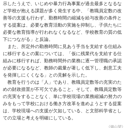
示したうえで、いじめや暴力行為事案が過去最多となるな
ど学校が抱える課題が多く発生する中、「教職員定数の改
善等の支援も行わず、勤務時間の縮減を給与改善の条件と
する提案は、必要な教育活動の実施を抑制し、子供たちに
必要な教育指導が行われなくなるなど、学校教育の質の低
下につながる」と反論。
また、所定外の勤務時間に見あう手当を支給する仕組み
に移行するとの案については、「仮に残業代を支給する仕
組みに移行すれば、勤務時間外の業務に逐一管理職の承認
が必要になるなど、教師の裁量が著しく低下し、創意工夫
を発揮しにくくなる」との見解を示した。
教育を行うのは「人」であり、教職員定数等の充実のた
めの財政措置が不可欠であること。そして、教職員定数等
の充実をすることなく、単に学校現場の業務縮減の努力の
みをもって学校における働き方改革を進めようとする提案
は、学校現場への支援が欠如している、と文部科学省とし
ての立場と考えを明確にしている。
《畑山望》