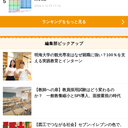
2026.3.13 Fri 17:15
ランキングをもっと見る
編集部ピックアップ
明海大学の観光専攻はなぜ就職に強い？100％を支
える実践教育とインターン
【教師への扉】教員採用試験はどう変わるの
か？ 一般教養縮小とSPI導入、面接重視の時代
【図工でつながる社会】セブン‐イレブンの色で、