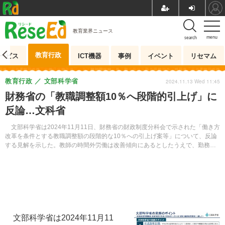
教育業界ニュース
menu
search
教育行政
ービス
ICT機器
事例
イベント
リセマム
教育行政
文部科学省
2024.11.13 Wed 11:45
財務省の「教職調整額10％へ段階的引上げ」に
反論…文科省
文部科学省は2024年11月11日、財務省の財政制度分科会で示された「働き方
改革を条件とする教職調整額の段階的な10％への引上げ案等」について、反論
する見解を示した。教師の時間外労働は改善傾向にあるとしたうえで、勤務時
間の縮減を給与改善の条件とする提案は、学校教育の質の低下につながると意
見している。
文部科学省は2024年11月11