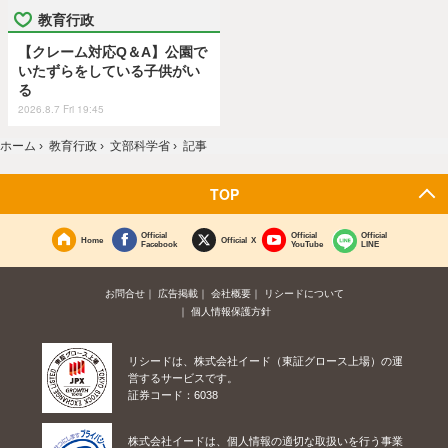
教育行政
【クレーム対応Q＆A】公園で
いたずらをしている子供がい
る
2026.8.7 Fri 19:45
ホーム
›
教育行政
›
文部科学省
›
記事
TOP
Official
Official
Official
Home
Official X
Facebook
YouTube
LINE
お問合せ
広告掲載
会社概要
リシードについて
個人情報保護方針
リシードは、株式会社イード（東証グロース上場）の運
営するサービスです。
証券コード：6038
株式会社イードは、個人情報の適切な取扱いを行う事業