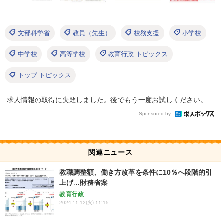
文部科学省
教員（先生）
校務支援
小学校
中学校
高等学校
教育行政 トピックス
トップ トピックス
求人情報の取得に失敗しました。後でもう一度お試しください。
Sponsored by
関連ニュース
教職調整額、働き方改革を条件に10％へ段階的引
上げ…財務省案
教育行政
2024.11.12(火) 11:15