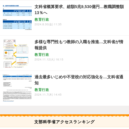
文科省概算要求、総額5兆9,530億円…教職調整額
13％へ
教育行政
2024.8.30(金) 11:35
多様な専門性もつ教師の入職を推進…文科省が情
報提供
教育行政
2024.11.12(火) 16:15
過去最多いじめや不登校の対応強化を…文科省通
知
教育行政
2024.11.7(木) 14:45
文部科学省アクセスランキング