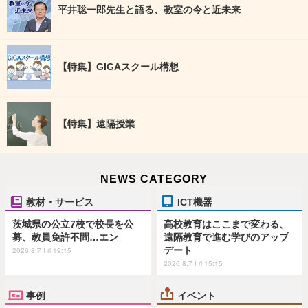
平井聡一郎先生と語る、教室の今と近未来
【特集】GIGAスクール構想
【特集】遠隔授業
NEWS CATEGORY
教材・サービス
ICT機器
茨城県の公立7校で校長を公
高校教育はここまで変わる、
募、教員免許不問…エン
遠隔教育で進む学びのアップ
デート
2026.8.7 Fri 19:15
2026.8.7 Fri 15:15
事例
イベント