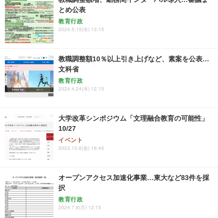
とめ公表
教育行政
2024.5.15(水) 13:15
教職調整額10％以上引き上げなど、素案を公表…
文科省
教育行政
2024.4.24(水) 12:15
大学改革シンポジウム「文理融合教育の可能性」
10/27
イベント
2023.10.6(金) 16:45
オープンアクセス加速化事業…東大など83件を採
択
教育行政
2024.7.8(月) 12:15