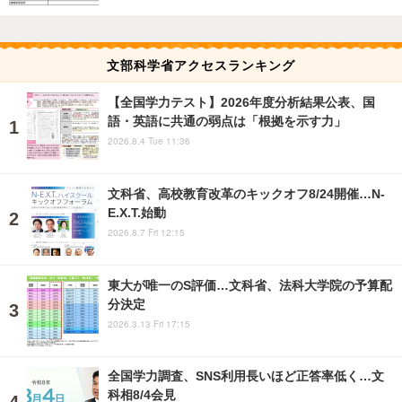
文部科学省アクセスランキング
【全国学力テスト】2026年度分析結果公表、国
語・英語に共通の弱点は「根拠を示す力」
2026.8.4 Tue 11:36
文科省、高校教育改革のキックオフ8/24開催…N-
E.X.T.始動
2026.8.7 Fri 12:15
東大が唯一のS評価…文科省、法科大学院の予算配
分決定
2026.3.13 Fri 17:15
全国学力調査、SNS利用長いほど正答率低く…文
科相8/4会見