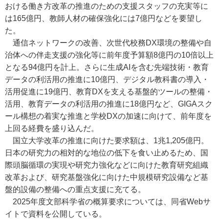
おける働き方改革の推進のための支援スタッフの充実等に
は165億円、教師人材の確保強化には7億円などを要望し
た。
通信ネットワークの改善、次世代校務DX環境の整備や自
治体への伴走支援の強化等に前年度予算額8億円の10倍以上
となる94億円を計上。さらに生成AIを含む先端技術・教育
データの利活用の推進に10億円、デジタル教科書の導入・
活用促進に19億円、教育DXを支える基盤的ツールの整備・
活用、教育データの利活用の推進に18億円など、GIGAスク
ール構想の着実な推進と学校DXの加速に向けて、前年度を
上回る経費を盛り込んだ。
国立大学改革の推進に向けた要求額は、1兆1,205億円。
日本の研究力の相対的な地位の低下を食い止めるため、国
際頭脳循環の実現や研究力強化などに向けた教育研究組織
改革および、研究基盤強化に向けた中規模研究設備など基
盤的設備の整備への重点支援に充てる。
2025年度文部科学省の概算要求については、同省Webサ
イトで資料を公開している。