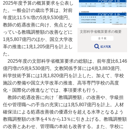
2025年度予算の概算要求を公表し
た。一般会計の歳出予算は、対前
年度比11.5％増の5兆9,530億円。
教師の処遇改善に向け、焦点とな
っている教職調整額の改善などに
文部科学省概算要求の概要
1兆5,807億円のほか、国立大学改
全 6 枚
革の推進に1兆1,205億円を計上し
拡大写真
た。
2025年度の文部科学省概算要求の総額は、前年度比6,146
億円増の5兆9,530億円。文教関係予算には4兆3,883億円、
科学技術予算には1兆1,820億円を計上した。加えて、学校
施設の整備や国立大学改革の推進、高等専門学校の高度
化・国際化の推進などでは、事項要求も行う。
教師の処遇改善に向け「教職調整額」の改善や、学級担
任や管理職への手当の充実には1兆5,807億円を計上。人材
確保法による処遇改善後の優遇分を超える水準となるよう
教職調整額の水準を4％から13％に引き上げる。教職調整額
の改善とあわせ、管理職の本給も改善する。また、学校に