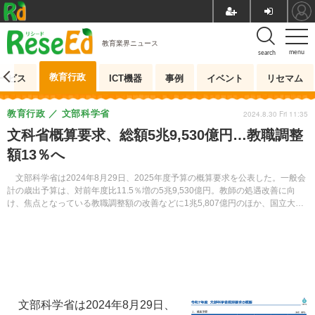
教育業界ニュース
menu
search
教育行政
ービス
ICT機器
事例
イベント
リセマム
教育行政
文部科学省
2024.8.30 Fri 11:35
文科省概算要求、総額5兆9,530億円…教職調整
額13％へ
文部科学省は2024年8月29日、2025年度予算の概算要求を公表した。一般会
計の歳出予算は、対前年度比11.5％増の5兆9,530億円。教師の処遇改善に向
け、焦点となっている教職調整額の改善などに1兆5,807億円のほか、国立大学
改革の推進に1兆1,205億円を計上した。
文部科学省は2024年8月29日、