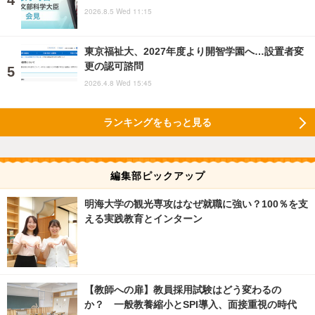
2026.8.5 Wed 11:15
東京福祉大、2027年度より開智学園へ…設置者変
更の認可諮問
2026.4.8 Wed 15:45
ランキングをもっと見る
編集部ピックアップ
明海大学の観光専攻はなぜ就職に強い？100％を支
える実践教育とインターン
【教師への扉】教員採用試験はどう変わるの
か？ 一般教養縮小とSPI導入、面接重視の時代