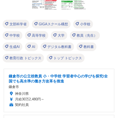
文部科学省
GIGAスクール構想
小学校
中学校
高等学校
大学
教員（先生）
生成AI
AI
デジタル教科書
教科書
教育行政 トピックス
トップ トピックス
鎌倉市の公立校教員 小・中学校 学習者中心の学びを探究/全
国でも高水準の働き方改革を推進
鎌倉市
神奈川県
月給30万2,480円～
契約社員