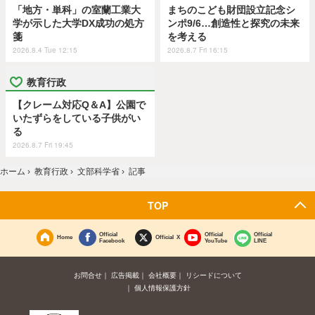
「地方・単科」の室蘭工業大
まちのこども財団設立記念シ
学が示した大学DX成功の処方
ンポ9/6…創造性と探究の未来
箋
を考える
2026.8.4 Tue 12:15
2026.8.7 Fri 16:15
教育行政
【クレーム対応Q＆A】公園で
いたずらをしている子供がい
る
2026.8.7 Fri 19:45
ホーム
›
教育行政
›
文部科学省
›
記事
TOP
Official
Official
Official
Home
Official X
Facebook
YouTube
LINE
お問合せ
広告掲載
会社概要
リシードについて
個人情報保護方針