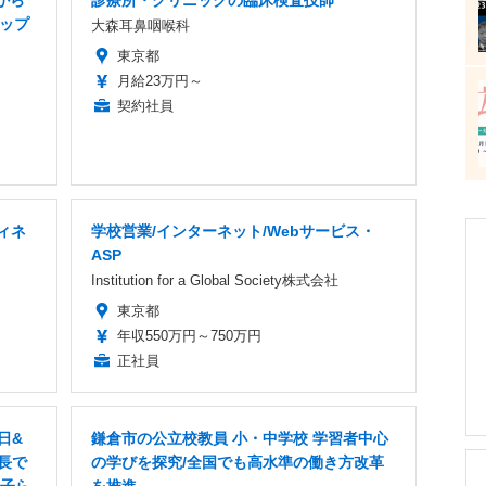
から
診療所・クリニックの臨床検査技師
トップ
大森耳鼻咽喉科
東京都
月給23万円～
契約社員
ィネ
学校営業/インターネット/Webサービス・
ASP
Institution for a Global Society株式会社
東京都
年収550万円～750万円
正社員
日&
鎌倉市の公立校教員 小・中学校 学習者中心
長で
の学びを探究/全国でも高水準の働き方改革