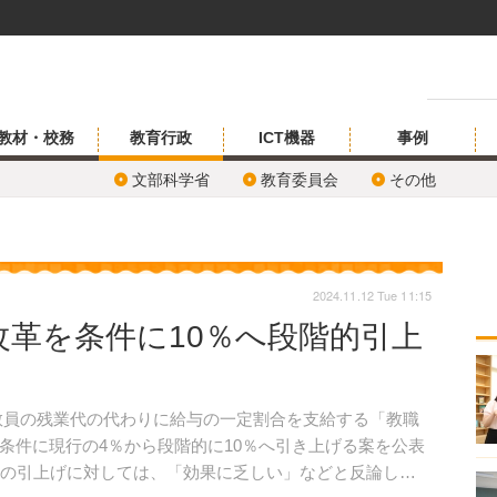
教材・校務
教育行政
ICT機器
事例
文部科学省
教育委員会
その他
2024.11.12 Tue 11:15
改革を条件に10％へ段階的引上
校教員の残業代の代わりに給与の一定割合を支給する「教職
条件に現行の4％から段階的に10％へ引き上げる案を公表
への引上げに対しては、「効果に乏しい」などと反論して