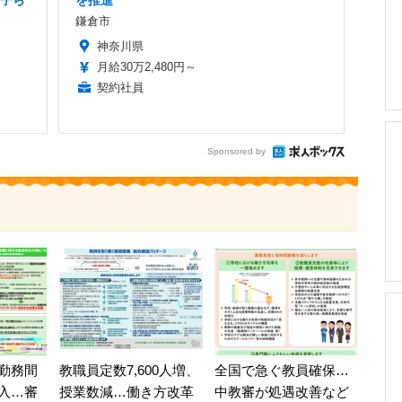
の子ら
を推進
鎌倉市
神奈川県
月給30万2,480円～
契約社員
Sponsored by
勤務間
教職員定数7,600人増、
全国で急ぐ教員確保…
入…審
授業数減…働き方改革
中教審が処遇改善など