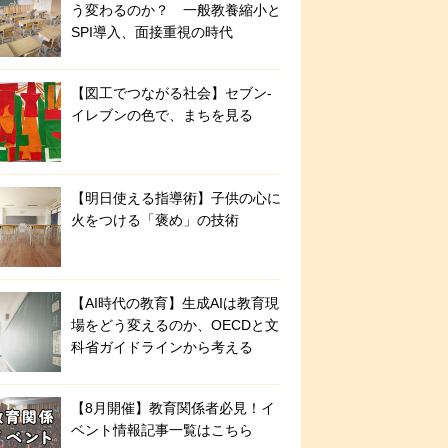
う変わるのか？ 一般教養縮小と
SPI導入、面接重視の時代
【図工でつながる社会】セブン‐
イレブンの色で、まちを見る
【明日使える指導術】子供の心に
火をつける「褒め」の技術
【AI時代の教育】生成AIは教育現
場をどう変えるのか、OECDと文
科省ガイドラインから考える
【8月開催】教育関係者必見！イ
ベント情報記事一覧はこちら