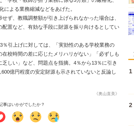
た「学校・教師が担う業務に係る3分類」の厳格化、
速化による業務縮減などをあげた。
せず、教職調整額が引き上げられなかった場合は、
の配置など、有効な手段に財源を振り向けるとしてい
3％引上げに対しては、「実効性のある学校業務の
の在校時間の差に応じたメリハリがない」「必ずしも
乏しい」など、問題点を指摘。4％から13％に引き
,600億円程度の安定財源も示されていないと反論し
《奥山直美》
記事はいかがでしたか？