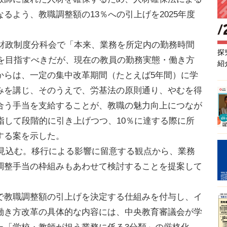
るよう、教職調整額の13％への引上げを2025年度
の財政制度分科会で「本来、業務を所定内の勤務時間
探
とを目指すべきだが、現在の教員の勤務実態・働き方
紹
からは、一定の集中改革期間（たとえば5年間）に学
みを講じ、そのうえで、労基法の原則通り、やむを得
合う手当を支給することが、教職の魅力向上につなが
指して段階的に引き上げつつ、10％に達する際に所
する案を示した。
を見込む。移行による影響に留意する観点から、業務
調整手当の枠組みもあわせて検討することを提案して
教職調整額の引上げを決定する仕組みを付与し、イ
働き方改革の具体的な内容には、中央教育審議会が学