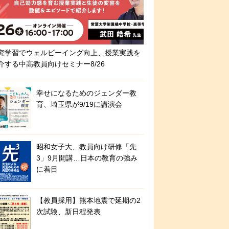
究学習でウェルビーイング向上、授業実践を
介する中高教員向けセミナー8/26
幸せになるためのジェンダー教
育、埼玉県が9/19に講演会
昭和女子大、教員向け研修「先
3」9月開講…日本の教育の強み
に着目
【教員採用】熊本地震で延期の2
次試験、新日程発表