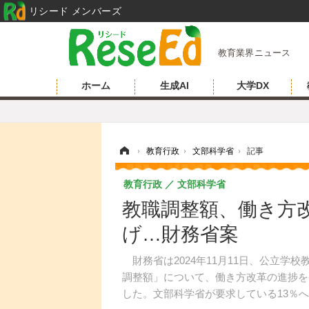
リシード メンバーズ
教育業界ニュース
ホーム
生成AI
大学DX
ホーム
›
教育行政
›
文部科学省
›
記事
教育行政
文部科学省
教職調整額、働き方
げ…財務省案
財務省は2024年11月11日、公立学
調整額」について、働き方改革の進捗を
した。文部科学省が要求している13％