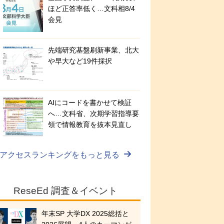
ほど正答率低く…文科相8/4
会見
先端研究基盤刷新事業、北大
や早大など19件採択
AIにコードを書かせて検証
へ…文科省、次期学習指導要
領で情報教育を抜本見直し
アクセスランキングをもっと見る
ReseEd 調査＆イベント
年末SP 大学DX 2025総括と