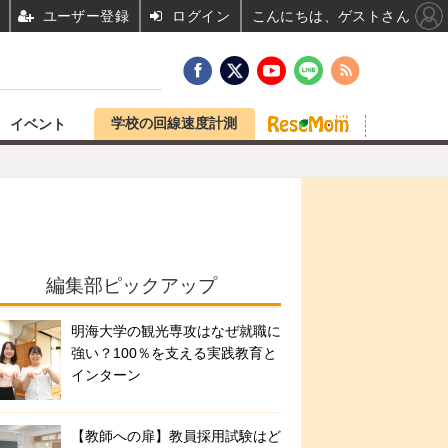
ユーザー登録
ログイン
こんにちは、ゲストさん
学校の回線速度計測
イベント
編集部ピックアップ
明海大学の観光専攻はなぜ就職に
強い？100％を支える実践教育と
インターン
【教師への扉】教員採用試験はど