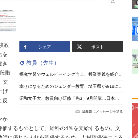
校教
シェア
ポスト
合を
教員（先生）
働き
ら段階
探究学習でウェルビーイング向上、授業実践を紹介する中高教員向けセミナー8/26
。文
幸せになるためのジェンダー教育、埼玉県が9/19に講演会
上げ
昭和女子大、教員向け研修「先3」9月開講…日本の教育の強みに着目
と反
編集部にメッセージを送る
かか
評価するものとして、給料の4％を支給するもの。文
教師に優れた人材を確保するため、人材確保法による