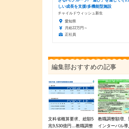
きるFCグループ/「遊び」を通じてそ
しい成長を支援/多機能型施設
チャイルドウィッシュ新生
愛知県
月給22万円～
正社員
編集部おすすめの記事
文科省概算要求、総額5
教職調整額増、
兆9,530億円…教職調整
インターバル導