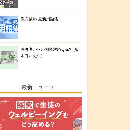
教育業界 最新用語集
保護者からの相談対応Q＆A（鈴
木邦明先生）
最新ニュース