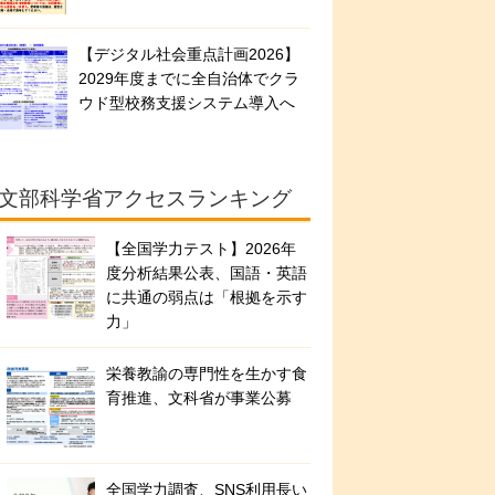
【デジタル社会重点計画2026】
2029年度までに全自治体でクラ
ウド型校務支援システム導入へ
文部科学省アクセスランキング
【全国学力テスト】2026年
度分析結果公表、国語・英語
に共通の弱点は「根拠を示す
力」
栄養教諭の専門性を生かす食
育推進、文科省が事業公募
全国学力調査、SNS利用長い