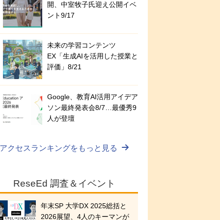
開、中室牧子氏迎え公開イベ
ント9/17
未来の学習コンテンツ
EX「生成AIを活用した授業と
評価」8/21
Google、教育AI活用アイデア
ソン最終発表会8/7…最優秀9
人が登壇
アクセスランキングをもっと見る
ReseEd 調査＆イベント
年末SP 大学DX 2025総括と
2026展望、4人のキーマンが