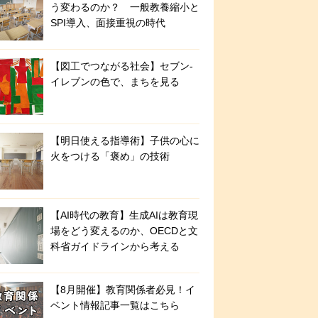
う変わるのか？ 一般教養縮小と
SPI導入、面接重視の時代
【図工でつながる社会】セブン‐
イレブンの色で、まちを見る
【明日使える指導術】子供の心に
火をつける「褒め」の技術
【AI時代の教育】生成AIは教育現
場をどう変えるのか、OECDと文
科省ガイドラインから考える
【8月開催】教育関係者必見！イ
ベント情報記事一覧はこちら