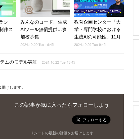
ラシ
みんなのコード、生成
教育企画センター「大
制作ス
AIツール無償提供…参
学・専門学校における
加校募集
生成AIの可能性」11月
2024.10.29 Tue 16:45
2024.10.29 Tue 9:45
ステムのモデル実証
2024.10.22 Tue 13:45
お届けします。
この記事が気に入ったらフォローしよう
リシードの最新の話題をお届けします