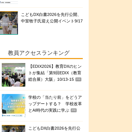
こどもDX白書2026を先行公開、
中室牧子氏迎え公開イベント9/17
教員アクセスランキング
【EDIX2026】教育DXのヒン
トが集結「第9回EDIX（教育
総合展）大阪」10/13-15
PR
学校の「当たり前」をどうア
ップデートする？ 学校改革
とAI時代の実践に学ぶ
PR
こどもDX白書2026を先行公