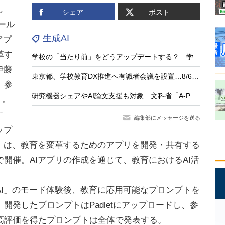
し
シェア
ポスト
クール
生成AI
アプ
革す
学校の「当たり前」をどうアップデートする？ 学校改革とAI時代の実践に学ぶ
伊藤
東京都、学校教育DX推進へ有識者会議を設置…8/6初会合
。参
研究機器シェアやAI論文支援も対象…文科省「A-PRAS」認定事業者を公募
う。
す
編集部にメッセージを送る
ップ
ン」は、教育を変革するためのアプリを開発・共有する
開催。AIアプリの作成を通じて、教育におけるAI活
I」のモード体験後、教育に応用可能なプロンプトを
開発したプロンプトはPadletにアップロードし、参
高評価を得たプロンプトは全体で発表する。