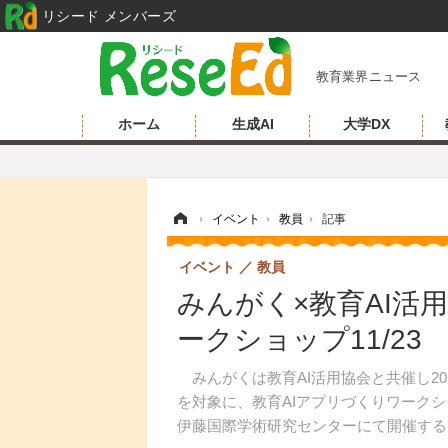
リシード メンバーズ
教育業界ニュース
ホーム
生成AI
大学DX
ホーム
›
イベント
›
教員
›
記事
イベント
教員
みんがく×教育AI活
ークショップ11/23
みんがくは教育AI活用協会と共催し202
を対象に、教育AIアプリづくりワーク
伊藤国際学術研究センターにて開催する。