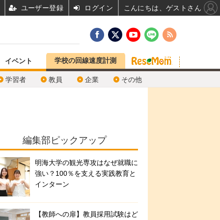
ユーザー登録
ログイン
こんにちは、ゲストさん
学校の回線速度計測
イベント
学習者
教員
企業
その他
編集部ピックアップ
明海大学の観光専攻はなぜ就職に
強い？100％を支える実践教育と
インターン
【教師への扉】教員採用試験はど