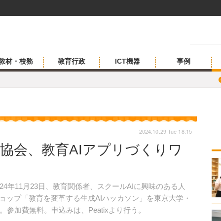
教材・校務
教育行政
ICT機器
事例
2024.10.29 Tue 18:15
用協会、教育AIアプリづくりワ
4年11月23日、教育関係者、スクールAIに興味のある人
ショップ「教育を変革する生成AIハッカソン」を東京大学・
参加費無料。申込みは、Peatixより行う。