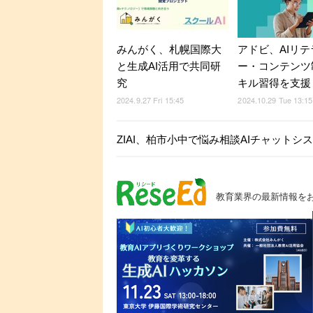
みんがく、札幌国際大
アドビ、AIリテ
と生成AI活用で共同研
ー・コンテンツ
究
キル習得を支援
2024.9.27 Fri 15:45
2024.10.29 Tue 13:15
ZIAI、柏市小中で悩み相談AIチャットシ
教育業界の最新情報を