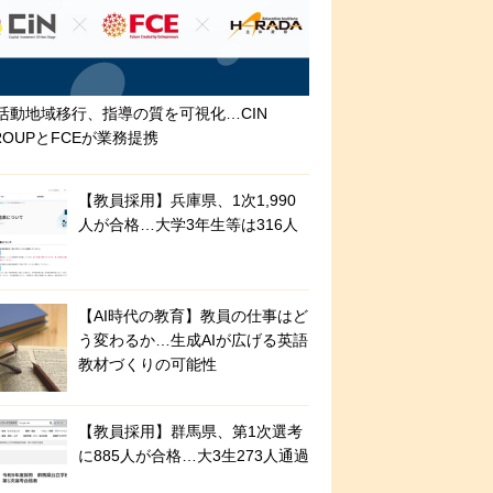
活動地域移行、指導の質を可視化…CIN
ROUPとFCEが業務提携
【教員採用】兵庫県、1次1,990
人が合格…大学3年生等は316人
【AI時代の教育】教員の仕事はど
う変わるか…生成AIが広げる英語
教材づくりの可能性
【教員採用】群馬県、第1次選考
に885人が合格…大3生273人通過